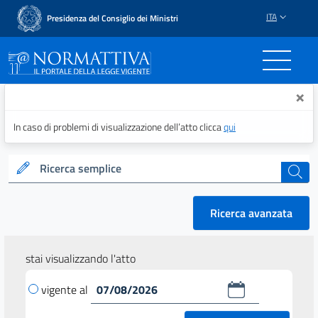
ITA
Presidenza del Consiglio dei Ministri
Normattiva - Il portale del
×
In caso di problemi di visualizzazione dell’atto clicca
qui
Ricerca semplice
cerca
Ricerca avanzata
stai visualizzando l'atto
vigente al