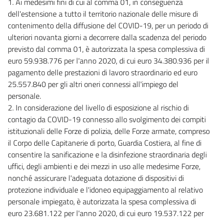
1. Ai medesimi fini di cui al comma 01, in conseguenza
19 bis
dell'estensione a tutto il territorio nazionale delle misure di
20
contenimento della diffusione del COVID-19, per un periodo di
ulteriori novanta giorni a decorrere dalla scadenza del periodo
21
previsto dal comma 01, è autorizzata la spesa complessiva di
22
euro 59.938.776 per l'anno 2020, di cui euro 34.380.936 per il
22 bis
pagamento delle prestazioni di lavoro straordinario ed euro
22 ter
25.557.840 per gli altri oneri connessi all'impiego del
personale.
22 quater
2. In considerazione del livello di esposizione al rischio di
22 quinquies
contagio da COVID-19 connesso allo svolgimento dei compiti
Capo II
istituzionali delle Forze di polizia, delle Forze armate, compreso
Norme speciali in materia di riduzione dell'orario di lavoro e di sostegno ai
il Corpo delle Capitanerie di porto, Guardia Costiera, al fine di
lavoratori
consentire la sanificazione e la disinfezione straordinaria degli
23
uffici, degli ambienti e dei mezzi in uso alle medesime Forze,
24
nonché assicurare l'adeguata dotazione di dispositivi di
25
protezione individuale e l'idoneo equipaggiamento al relativo
personale impiegato, è autorizzata la spesa complessiva di
26
euro 23.681.122 per l'anno 2020, di cui euro 19.537.122 per