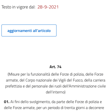
4 bis
Testo in vigore dal:
28-9-2021
4 ter
5
5 bis
aggiornamenti all'articolo
5 ter
5 quater
5 quinquies
5 sexies
6
Art. 74
7
(Misure per la funzionalità delle Forze di polizia, delle Forze
8
armate, del Corpo nazionale dei Vigili del Fuoco, della carriera
9
prefettizia e del personale dei ruoli dell'Amministrazione civile
dell'interno)
10
11
01.
Ai fini dello svolgimento, da parte delle Forze di polizia e
delle Forze armate, per un periodo di trenta giorni a decorrere
12