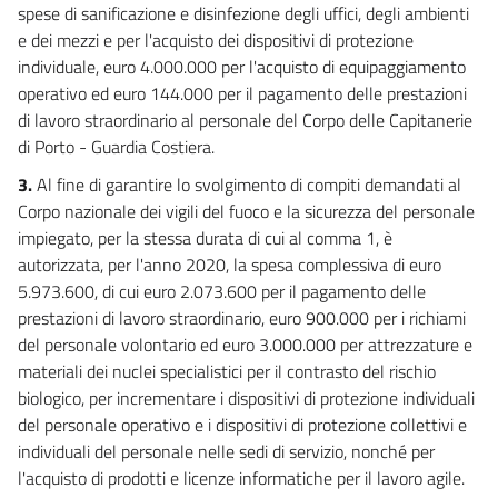
27
spese di sanificazione e disinfezione degli uffici, degli ambienti
28
e dei mezzi e per l'acquisto dei dispositivi di protezione
individuale, euro 4.000.000 per l'acquisto di equipaggiamento
29
operativo ed euro 144.000 per il pagamento delle prestazioni
30
di lavoro straordinario al personale del Corpo delle Capitanerie
31
di Porto - Guardia Costiera.
32
3.
Al fine di garantire lo svolgimento di compiti demandati al
33
Corpo nazionale dei vigili del fuoco e la sicurezza del personale
impiegato, per la stessa durata di cui al comma 1, è
34
autorizzata, per l'anno 2020, la spesa complessiva di euro
35
5.973.600, di cui euro 2.073.600 per il pagamento delle
35 bis
prestazioni di lavoro straordinario, euro 900.000 per i richiami
del personale volontario ed euro 3.000.000 per attrezzature e
36
materiali dei nuclei specialistici per il contrasto del rischio
37
biologico, per incrementare i dispositivi di protezione individuali
38
del personale operativo e i dispositivi di protezione collettivi e
individuali del personale nelle sedi di servizio, nonché per
39
l'acquisto di prodotti e licenze informatiche per il lavoro agile.
40