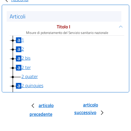
Articoli
Titolo I
Misure di potenziamento del Servizio sanitario nazionale
1
2
2 bis
2 ter
2 quater
2 quinquies
2 sexies
2 septies
articolo
articolo
successivo
3
precedente
4