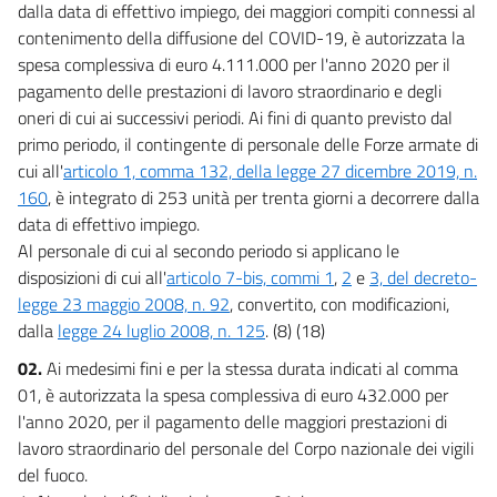
dalla data di effettivo impiego, dei maggiori compiti connessi al
13
contenimento della diffusione del COVID-19, è autorizzata la
14
spesa complessiva di euro 4.111.000 per l'anno 2020 per il
pagamento delle prestazioni di lavoro straordinario e degli
15
oneri di cui ai successivi periodi. Ai fini di quanto previsto dal
16
primo periodo, il contingente di personale delle Forze armate di
17
cui all'
articolo 1, comma 132, della legge 27 dicembre 2019, n.
17 bis
160
, è integrato di 253 unità per trenta giorni a decorrere dalla
data di effettivo impiego.
17 ter
Al personale di cui al secondo periodo si applicano le
17 quater
disposizioni di cui all'
articolo 7-bis, commi 1
,
2
e
3, del decreto-
18
legge 23 maggio 2008, n. 92
, convertito, con modificazioni,
dalla
legge 24 luglio 2008, n. 125
. (8) (18)
18 bis
Titolo II
02.
Ai medesimi fini e per la stessa durata indicati al comma
Misure a sostegno del lavoro
01, è autorizzata la spesa complessiva di euro 432.000 per
Capo I
l'anno 2020, per il pagamento delle maggiori prestazioni di
Estensione delle misure speciali in tema di ammortizzatori sociali per tutto il
lavoro straordinario del personale del Corpo nazionale dei vigili
territorio nazionale
del fuoco.
19