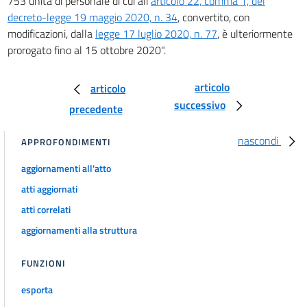
753 unità di personale di cui all'
articolo 22, comma 1, del
125 ter
decreto-legge 19 maggio 2020, n. 34
, convertito, con
modificazioni, dalla
legge 17 luglio 2020, n. 77
, è ulteriormente
126
prorogato fino al 15 ottobre 2020".
127
articolo
articolo
Allegati
successivo
precedente
Allegato 1
Allegato 1
nascondi
APPROFONDIMENTI
Tabelle
aggiornamenti all'atto
Tabelle
atti aggiornati
atti correlati
aggiornamenti alla struttura
FUNZIONI
esporta