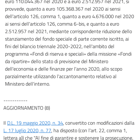
euro 110.044.367 nel 2020 e a euro 2.512.957 nel 2021, si
103
provvede, quanto a euro 105.368.367 nel 2020 ai sensi
103 bis
dell'articolo 126, comma 1, quanto a euro 4.676.000 nel 2020
104
ai sensi dell'articolo 126, comma 6-bis, e quanto a euro
2.512.957 nel 2021, mediante corrispondente riduzione dello
105
stanziamento del fondo speciale di parte corrente iscritto, ai
106
fini del bilancio triennale 2020-2022, nell'ambito del
107
programma «Fondi di riserva e speciali» della missione «Fondi
da ripartire» dello stato di previsione del Ministero
107 bis
dell'economia e delle finanze per l'anno 2020, allo scopo
108
parzialmente utilizzando l'accantonamento relativo al
109
Ministero dell'interno.
110
-----------
111
AGGIORNAMENTO (8)
112
113
Il
D.L. 19 maggio 2020, n. 34
, convertito con modificazioni dalla
L. 17 luglio 2020, n. 77
, ha disposto (con l'art. 22, comma 1,
113 bis
lettera a)) che "Al fine di garantire e sostenere la prosecuzione,