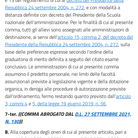
90 bis
Repubblica 24 settembre 2004, n. 272
, e con modalità a
distanza definite con decreto del Presidente della Scuola
91
nazionale dell'amministrazione. Per le finalità di cui al presente
92
comma, tutti gli allievi sono assegnati alle amministrazioni di
93
destinazione, ai sensi dell'
articolo 15, comma 2, del decreto del
Presidente della Repubblica 24 settembre 2004, n. 272
, sulla
94
base delle preferenze espresse secondo l'ordine della
94 bis
graduatoria di merito definita a seguito del citato esame
95
conclusivo. Le amministrazioni di cui al presente comma
assumono il predetto personale, nei limiti delle facoltà
96
assunzionali previste a legislazione vigente e della dotazione
97
organica, in deroga alle procedure di autorizzazione previste
98
dall'ordinamento, fermo restando quanto previsto dall'
articolo
99
3, commi 4
e
5, della legge 19 giugno 2019, n. 56
.
100
7-ter.
((COMMA ABROGATO DAL
D.L. 27 SETTEMBRE 2021,
N. 130
))
.
101
8.
Alla copertura degli oneri di cui al presente articolo, pari a
102