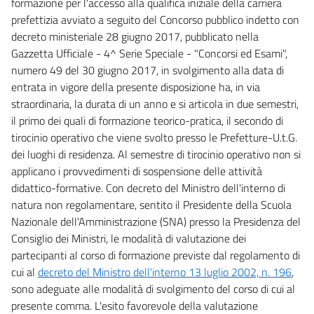
formazione per l'accesso alla qualifica iniziale della carriera
61 bis
prefettizia avviato a seguito del Concorso pubblico indetto con
decreto ministeriale 28 giugno 2017, pubblicato nella
62
Gazzetta Ufficiale - 4^ Serie Speciale - "Concorsi ed Esami",
62 bis
numero 49 del 30 giugno 2017, in svolgimento alla data di
63
entrata in vigore della presente disposizione ha, in via
straordinaria, la durata di un anno e si articola in due semestri,
64
il primo dei quali di formazione teorico-pratica, il secondo di
65
tirocinio operativo che viene svolto presso le Prefetture-U.t.G.
66
dei luoghi di residenza. Al semestre di tirocinio operativo non si
67
applicano i provvedimenti di sospensione delle attività
didattico-formative. Con decreto del Ministro dell'interno di
68
natura non regolamentare, sentito il Presidente della Scuola
69
Nazionale dell'Amministrazione (SNA) presso la Presidenza del
70
Consiglio dei Ministri, le modalità di valutazione dei
partecipanti al corso di formazione previste dal regolamento di
71
cui al
decreto del Ministro dell'interno 13 luglio 2002, n. 196
,
71 bis
sono adeguate alle modalità di svolgimento del corso di cui al
Titolo V
presente comma. L'esito favorevole della valutazione