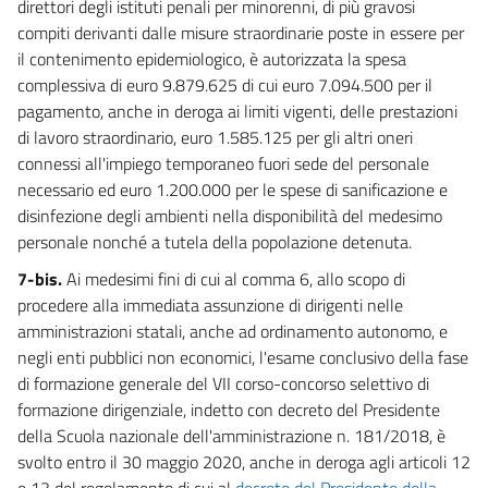
79
direttori degli istituti penali per minorenni, di più gravosi
compiti derivanti dalle misure straordinarie poste in essere per
80
il contenimento epidemiologico, è autorizzata la spesa
81
complessiva di euro 9.879.625 di cui euro 7.094.500 per il
82
pagamento, anche in deroga ai limiti vigenti, delle prestazioni
di lavoro straordinario, euro 1.585.125 per gli altri oneri
83
connessi all'impiego temporaneo fuori sede del personale
84
necessario ed euro 1.200.000 per le spese di sanificazione e
85
disinfezione degli ambienti nella disponibilità del medesimo
86
personale nonché a tutela della popolazione detenuta.
86 bis
7-bis.
Ai medesimi fini di cui al comma 6, allo scopo di
procedere alla immediata assunzione di dirigenti nelle
87
amministrazioni statali, anche ad ordinamento autonomo, e
87 bis
negli enti pubblici non economici, l'esame conclusivo della fase
88
di formazione generale del VII corso-concorso selettivo di
formazione dirigenziale, indetto con decreto del Presidente
88 bis
della Scuola nazionale dell'amministrazione n. 181/2018, è
89
svolto entro il 30 maggio 2020, anche in deroga agli articoli 12
90
e 13 del regolamento di cui al
decreto del Presidente della