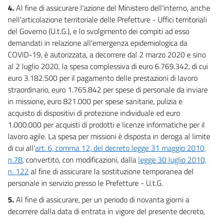
4.
Al fine di assicurare l'azione del Ministero dell'interno, anche
41
nell'articolazione territoriale delle Prefetture - Uffici territoriali
42
del Governo (U.t.G.), e lo svolgimento dei compiti ad esso
43
demandati in relazione all'emergenza epidemiologica da
COVID-19, è autorizzata, a decorrere dal 2 marzo 2020 e sino
44
al 2 luglio 2020, la spesa complessiva di euro 6.769.342, di cui
44 bis
euro 3.182.500 per il pagamento delle prestazioni di lavoro
45
straordinario, euro 1.765.842 per spese di personale da inviare
in missione, euro 821.000 per spese sanitarie, pulizia e
46
acquisto di dispositivi di protezione individuale ed euro
47
1.000.000 per acquisti di prodotti e licenze informatiche per il
48
lavoro agile. La spesa per missioni è disposta in deroga al limite
Titolo III
di cui all'
art. 6, comma 12, del decreto legge 31 maggio 2010,
Misure a sostegno della liquidità attraverso il sistema bancario
n.78
, convertito, con modificazioni, dalla
legge 30 luglio 2010,
49
n. 122
al fine di assicurare la sostituzione temporanea del
personale in servizio presso le Prefetture - U.t.G.
49 bis
50
5.
Al fine di assicurare, per un periodo di novanta giorni a
decorrere dalla data di entrata in vigore del presente decreto,
51