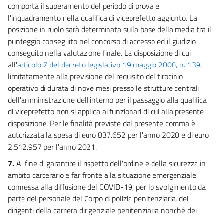
Ulteriori disposizioni
comporta il superamento del periodo di prova e
((...))
l'inquadramento nella qualifica di viceprefetto aggiunto. La
72
posizione in ruolo sarà determinata sulla base della media tra il
72 bis
punteggio conseguito nel concorso di accesso ed il giudizio
72 ter
conseguito nella valutazione finale. La disposizione di cui
all'
articolo 7 del decreto legislativo 19 maggio 2000, n. 139
,
72 quater
limitatamente alla previsione del requisito del tirocinio
73
operativo di durata di nove mesi presso le strutture centrali
73 bis
dell'amministrazione dell'interno per il passaggio alla qualifica
di viceprefetto non si applica ai funzionari di cui alla presente
74
disposizione. Per le finalità previste dal presente comma è
74 bis
autorizzata la spesa di euro 837.652 per l'anno 2020 e di euro
74 ter
2.512.957 per l'anno 2021.
75
7.
Al fine di garantire il rispetto dell'ordine e della sicurezza in
76
ambito carcerario e far fronte alla situazione emergenziale
connessa alla diffusione del COVID-19, per lo svolgimento da
77
parte del personale del Corpo di polizia penitenziaria, dei
78
dirigenti della carriera dirigenziale penitenziaria nonché dei