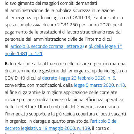
lo svolgimento dei maggiori compiti demandati
52
all'amministrazione della pubblica sicurezza in relazione
53
all'emergenza epidemiologica da COVID-19, è autorizzata la
spesa complessiva di euro 2.081.250 per l'anno 2020, per il
54
pagamento delle prestazioni di lavoro straordinario rese dal
54 bis
personale dell'amministrazione civile dell'interno di cui
54 ter
all'
articolo 3, secondo comma, lettere a)
e
b), della legge 1°
aprile 1981, n. 121
.
54 quater
55
6.
In relazione alla attuazione delle misure urgenti in materia
di contenimento e gestione dell'emergenza epidemiologica da
56
COVID-19 di cui al
decreto-legge 23 febbraio 2020, n. 6
,
57
convertito, con modificazioni, dalla
legge 5 marzo 2020, n.13
,
58
al fine di garantire la migliore applicazione delle correlate
misure precauzionali attraverso la piena efficienza operativa
59
delle Prefetture-Uffici territoriali del Governo, assicurando
Titolo IV
l'immediato supporto e la più rapida copertura di posti vacanti
Misure fiscali a sostegno della liquidità delle famiglie e delle imprese
in organico, in deroga a quanto previsto dall'
articolo 5 del
60
decreto legislativo 19 maggio 2000, n. 139
, il corso di
61