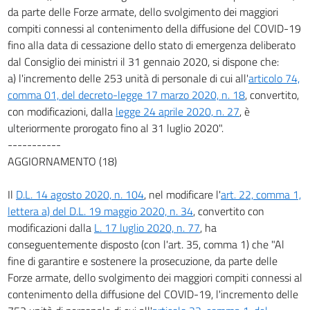
114
da parte delle Forze armate, dello svolgimento dei maggiori
115
compiti connessi al contenimento della diffusione del COVID-19
116
fino alla data di cessazione dello stato di emergenza deliberato
dal Consiglio dei ministri il 31 gennaio 2020, si dispone che:
117
a) l'incremento delle 253 unità di personale di cui all'
articolo 74,
118
comma 01, del decreto-legge 17 marzo 2020, n. 18
, convertito,
119
con modificazioni, dalla
legge 24 aprile 2020, n. 27
, è
ulteriormente prorogato fino al 31 luglio 2020".
120
-----------
121
AGGIORNAMENTO (18)
121 bis
Il
D.L. 14 agosto 2020, n. 104
, nel modificare l'
art. 22, comma 1,
121 ter
lettera a) del D.L. 19 maggio 2020, n. 34
, convertito con
122
modificazioni dalla
L. 17 luglio 2020, n. 77
, ha
123
conseguentemente disposto (con l'art. 35, comma 1) che "Al
fine di garantire e sostenere la prosecuzione, da parte delle
124
Forze armate, dello svolgimento dei maggiori compiti connessi al
125
contenimento della diffusione del COVID-19, l'incremento delle
125 bis