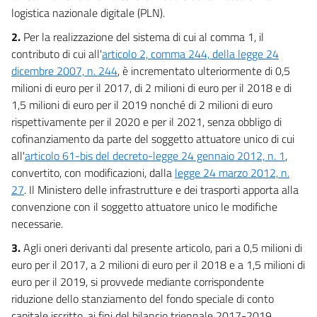
Capo IV
logistica nazionale digitale (PLN).
2.
Per la realizzazione del sistema di cui al comma 1, il
Ulteriori interventi per il Mezzogiorno e per la coesione
territoriale
contributo di cui all'
articolo 2, comma 244, della legge 24
10
dicembre 2007, n. 244
, è incrementato ulteriormente di 0,5
milioni di euro per il 2017, di 2 milioni di euro per il 2018 e di
10 bis
1,5 milioni di euro per il 2019 nonché di 2 milioni di euro
10 ter
rispettivamente per il 2020 e per il 2021, senza obbligo di
11
cofinanziamento da parte del soggetto attuatore unico di cui
11 bis
all'
articolo 61-bis del decreto-legge 24 gennaio 2012, n. 1
,
convertito, con modificazioni, dalla
legge 24 marzo 2012, n.
11 ter
27
. Il Ministero delle infrastrutture e dei trasporti apporta alla
11 quater
convenzione con il soggetto attuatore unico le modifiche
12
necessarie.
12 bis
3.
Agli oneri derivanti dal presente articolo, pari a 0,5 milioni di
euro per il 2017, a 2 milioni di euro per il 2018 e a 1,5 milioni di
13
euro per il 2019, si provvede mediante corrispondente
13 bis
riduzione dello stanziamento del fondo speciale di conto
13 ter
capitale iscritto, ai fini del bilancio triennale 2017-2019,