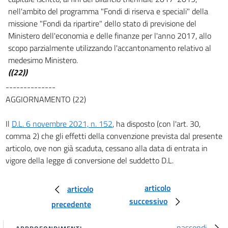
14
nell'ambito del programma "Fondi di riserva e speciali" della
missione "Fondi da ripartire" dello stato di previsione del
15
Ministero dell'economia e delle finanze per l'anno 2017, allo
15 bis
scopo parzialmente utilizzando l'accantonamento relativo al
15 ter
medesimo Ministero.
((22))
15 quater
--------------
15 quinquies
AGGIORNAMENTO (22)
15 sexies
15 septies
Il
D.L. 6 novembre 2021, n. 152
, ha disposto (con l'art. 30,
comma 2) che gli effetti della convenzione prevista dal presente
15 octies
articolo, ove non già scaduta, cessano alla data di entrata in
16
vigore della legge di conversione del suddetto D.L.
16 bis
16 ter
articolo
articolo
16 quater
successivo
precedente
16 quinquies
nascondi