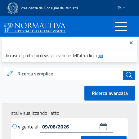
ITA
Presidenza del Consiglio dei Ministri
Normattiva - Il portale del
×
In caso di problemi di visualizzazione dell’atto clicca
qui
Ricerca semplice
cerca
Ricerca avanzata
stai visualizzando l'atto
vigente al