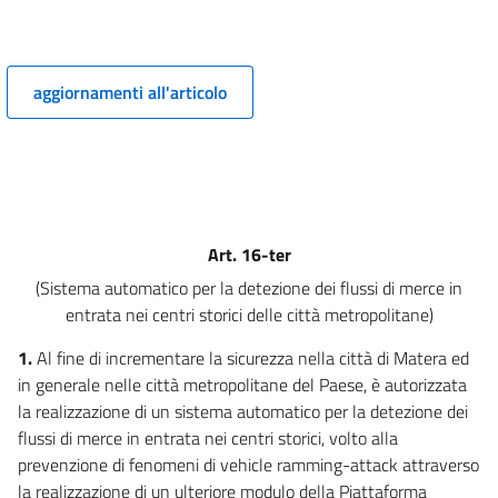
Capo III
Semplificazioni
aggiornamenti all'articolo
6
6 bis
6 ter
6 quater
7
Art. 16-ter
8
(Sistema automatico per la detezione dei flussi di merce in
9
entrata nei centri storici delle città metropolitane)
9 bis
1.
Al fine di incrementare la sicurezza nella città di Matera ed
9 ter
in generale nelle città metropolitane del Paese, è autorizzata
9 quater
la realizzazione di un sistema automatico per la detezione dei
flussi di merce in entrata nei centri storici, volto alla
9 quinquies
prevenzione di fenomeni di vehicle ramming-attack attraverso
9 sexies
la realizzazione di un ulteriore modulo della Piattaforma