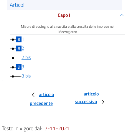
Articoli
Capo I
Misure di sostegno alla nascita e alla crescita delle imprese nel
Mezzogiorno
1
2
2 bis
3
3 bis
3 ter
Capo II
articolo
articolo
successivo
precedente
Zone economiche speciali - ZES
4
5
Testo in vigore dal:
7-11-2021
5 bis