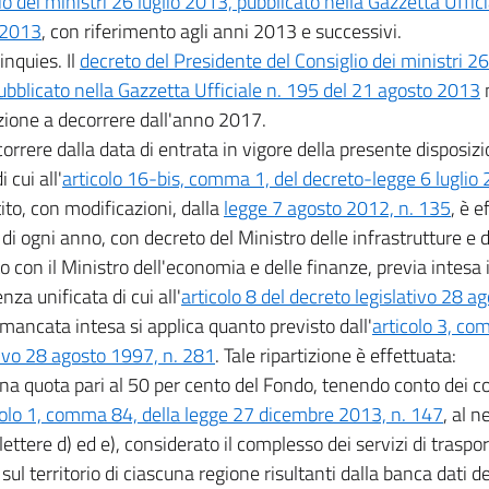
io dei ministri 26 luglio 2013, pubblicato nella Gazzetta Uffic
 2013
, con riferimento agli anni 2013 e successivi.
nquies. Il
decreto del Presidente del Consiglio dei ministri 26
bblicato nella Gazzetta Ufficiale n. 195 del 21 agosto 2013
zione a decorrere dall'anno 2017.
orrere dalla data di entrata in vigore della presente disposizio
 cui all'
articolo 16-bis, comma 1, del decreto-legge 6 luglio 
ito, con modificazioni, dalla
legge 7 agosto 2012, n. 135
, è e
di ogni anno, con decreto del Ministro delle infrastrutture e de
o con il Ministro dell'economia e delle finanze, previa intesa 
za unificata di cui all'
articolo 8 del decreto legislativo 28 a
 mancata intesa si applica quanto previsto dall'
articolo 3, co
tivo 28 agosto 1997, n. 281
. Tale ripartizione è effettuata:
una quota pari al 50 per cento del Fondo, tenendo conto dei co
colo 1, comma 84, della legge 27 dicembre 2013, n. 147
, al n
 lettere d) ed e), considerato il complesso dei servizi di traspo
 sul territorio di ciascuna regione risultanti dalla banca dati d