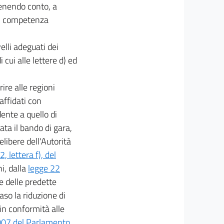
tenendo conto, a
 di competenza
elli adeguati dei
 cui alle lettere d) ed
ire alle regioni
 affidati con
ente a quello di
ta il bando di gara,
libere dell'Autorità
 lettera f), del
i, dalla
legge 22
e delle predette
aso la riduzione di
 in conformità alle
007 del Parlamento