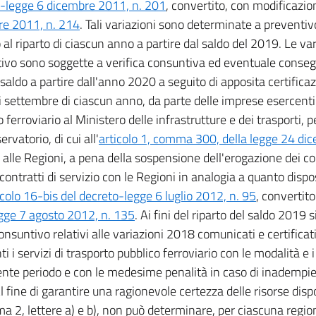
-legge 6 dicembre 2011, n. 201
, convertito, con modificazion
re 2011, n. 214
. Tali variazioni sono determinate a preventi
 al riparto di ciascun anno a partire dal saldo del 2019. Le var
ivo sono soggette a verifica consuntiva ed eventuale conseg
 saldo a partire dall'anno 2020 a seguito di apposita certificaz
 settembre di ciascun anno, da parte delle imprese esercenti i
 ferroviario al Ministero delle infrastrutture e dei trasporti, p
ervatorio, di cui all'
articolo 1, comma 300, della legge 24 di
alle Regioni, a pena della sospensione dell'erogazione dei corr
 contratti di servizio con le Regioni in analogia a quanto dispo
ticolo 16-bis del decreto-legge 6 luglio 2012, n. 95
, convertit
gge 7 agosto 2012, n. 135
. Ai fini del riparto del saldo 2019 s
consuntivo relativi alle variazioni 2018 comunicati e certificat
i i servizi di trasporto pubblico ferroviario con le modalità e i
nte periodo e con le medesime penalità in caso di inadempi
l fine di garantire una ragionevole certezza delle risorse disponi
a 2, lettere a) e b), non può determinare, per ciascuna regi