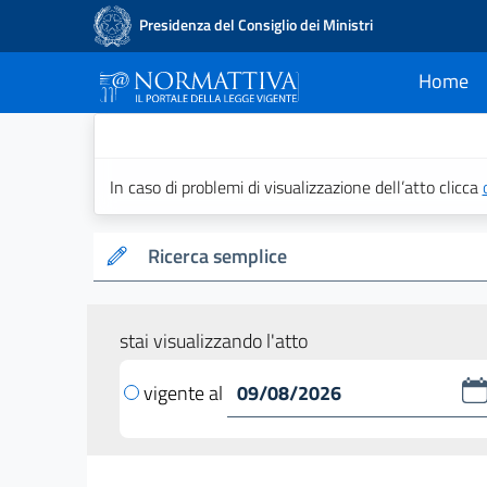
Presidenza del Consiglio dei Ministri
Home
current
Normattiva - Il po
In caso di problemi di visualizzazione dell’atto clicca
Ricerca semplice
stai visualizzando l'atto
vigente al