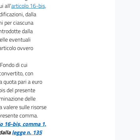
i all'
articolo 16-bis,
ificazioni, dalla
oni per ciascuna
ntrodotte dalla
elle eventuali
articolo ovvero
Fondo di cui
 convertito, con
a quota pari a euro
is del presente
rminazione delle
a valere sulle risorse
l presente comma.
lo 16-bis, comma 1,
dalla
legge n. 135