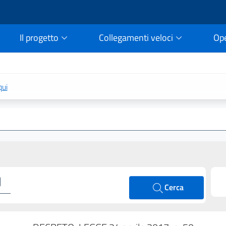
Il progetto
Collegamenti veloci
Op
rtale della legge vigent
qui
Cerca