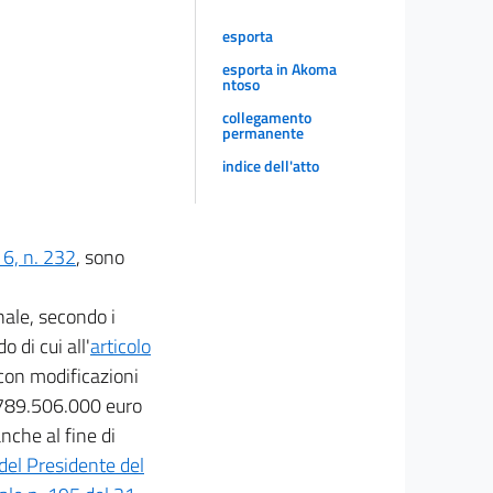
esporta
esporta in Akoma
ntoso
collegamento
permanente
indice dell'atto
6, n. 232
, sono
nale, secondo i
o di cui all'
articolo
 con modificazioni
4.789.506.000 euro
che al fine di
del Presidente del