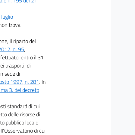
iale n. 195 del 21
 luglio
non trova
ne, il riparto del
2012, n. 95
,
ffettuato, entro il 31
i trasporti, di
in sede di
gosto 1997, n. 281
. In
mma 3, del decreto
sti standard di cui
etto delle risorse di
rto pubblico locale
ell'Osservatorio di cui