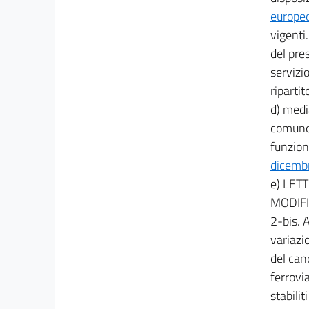
20
europeo
21
vigenti
21 bis
del pre
21 ter
servizi
22
riparti
22 bis
d) medi
comunqu
22 ter
funzion
23
dicemb
24
e) LE
25
MODIF
26
2-bis. 
26 bis
variazi
del can
27
ferrovi
28
stabilit
29