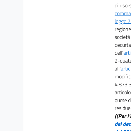
40 bis
di risor
TITOLO III
comma 1
((ULTERIORI INTERVENTI IN FAVORE DELLE
legge 7
ZONE TERREMOTATE E DI MESSA IN
regione 
SICUREZZA DEL TERRITORIO DAL DISSESTO
IDROGEOLOGICO))
società
41
decurta
41 bis
dell'
art
42
2-quate
all'
arti
43
modific
43 bis
4.873.3
43 ter
articol
43 quater
quote d
44
residue
45
((Per l
del dec
45 bis