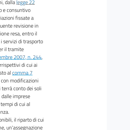
i, dalla
legge 22
vo e consuntivo
iazioni fissate a
uente revisione in
ione resa, entro il
 servizi di trasporto
er il tramite
cembre 2007, n. 244
,
ispettivi di cui ai
sto al
comma 7
o con modificazioni
i terrà conto dei soli
i dalle imprese
 tempi di cui al
enza.
bili, il riparto di cui
one, un'assegnazione