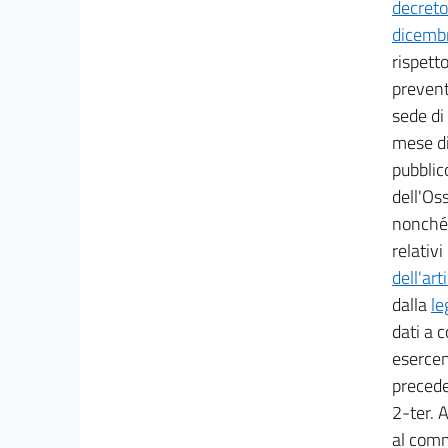
decreto
30
dicemb
30 bis
rispetto
31
prevent
sede di
32
mese di
33
pubblico
33 bis
dell'Oss
34
nonché 
34 bis
relativi
35
dell'ar
36
dalla
le
dati a 
37
esercent
38
precede
39
2-ter. A
40
al comm