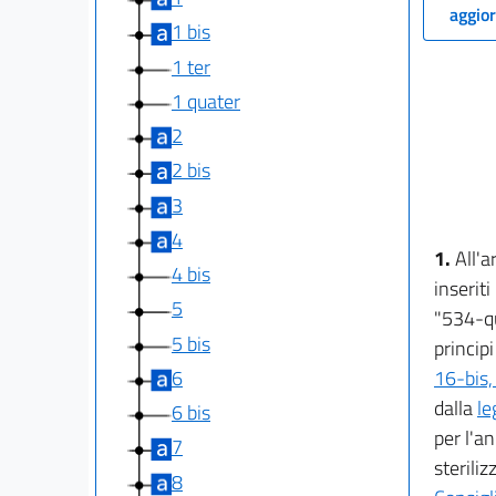
aggior
1 bis
1 ter
1 quater
2
2 bis
3
4
1.
All'a
4 bis
inseriti
5
"534-qu
5 bis
principi 
6
16-bis,
dalla
le
6 bis
per l'a
7
steriliz
8