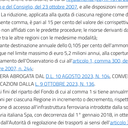
 e del Consiglio, del 23 ottobre 2007
, e alle disposizioni nor
. La riduzione, applicata alla quota di ciascuna regione come 
sente comma, è pari al 15 per cento del valore dei corrispettivi
o non affidati con le predette procedure; le risorse derivanti d
te tra le altre regioni con le medesime modalità;
ante destinazione annuale dello 0,105 per cento dell'ammon
e nel limite massimo di euro 5,2 milioni annui, alla copertura
amento dell'Osservatorio di cui all'
articolo 1, comma 300, de
re 2007, n. 244
;
TTERA ABROGATA DAL
D.L. 10 AGOSTO 2023, N. 104
, CONVE
ICAZIONI DALLA
L. 9 OTTOBRE 2023, N. 136
.
Ai fini del riparto del Fondo di cui al comma 1 si tiene annual
oni per ciascuna Regione in incremento o decremento, rispetto
one di accesso all'infrastruttura ferroviaria introdotte dalla s
aria italiana Spa, con decorrenza dal 1° gennaio 2018, in ott
i dall'Autorità di regolazione dei trasporti ai sensi dell'
articolo