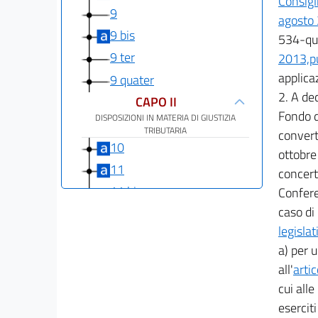
Consigl
9
agosto
9 bis
534-qui
9 ter
2013,pu
applica
9 quater
2. A dec
CAPO II
Fondo di
DISPOSIZIONI IN MATERIA DI GIUSTIZIA
TRIBUTARIA
convert
10
ottobre 
11
concert
11 bis
Conferen
caso di
11 ter
legisla
CAPO III
a) per 
DISPOSIZIONI IN MATERIA DI CONTENIMENTO
DELLA SPESA PUBBLICA
all'
arti
12
cui alle
12 bis
eserciti