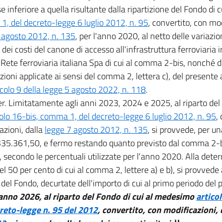
se inferiore a quella risultante dalla ripartizione del Fondo di cu
, del decreto-legge 6 luglio 2012, n. 95
, convertito, con mod
 agosto 2012, n. 135
, per l'anno 2020, al netto delle variazi
dei costi del canone di accesso all'infrastruttura ferroviaria i
 Rete ferroviaria italiana Spa di cui al comma 2-bis, nonché d
zioni applicate ai sensi del comma 2, lettera c), del presente 
icolo 9 della legge 5 agosto 2022, n. 118
.
r. Limitatamente agli anni 2023, 2024 e 2025, al riparto del 
colo 16-bis, comma 1, del decreto-legge 6 luglio 2012, n. 95
,
azioni, dalla
legge 7 agosto 2012, n. 135
, si provvede, per un
35.361,50, e fermo restando quanto previsto dal comma 2-b
o, secondo le percentuali utilizzate per l'anno 2020. Alla dete
el 50 per cento di cui al comma 2, lettere a) e b), si provvede 
 del Fondo, decurtate dell'importo di cui al primo periodo de
'anno 2026, al riparto del Fondo di cui al medesimo
artico
reto-legge n. 95 del 2012
, convertito, con modificazioni, 