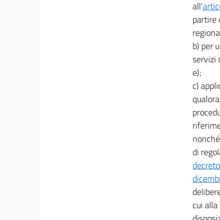
13
all'
arti
partire
13 bis
regiona
13 ter
b) per 
13 quater
servizi 
Titolo II
e);
DISPOSIZIONI URGENTI IN MATERIA DI ENTI
c) appl
TERRITORIALI
14
qualora 
procedu
14 bis
riferim
14 ter
nonché 
15
di regol
16
decreto
17
dicemb
18
deliber
cui alla
19
disposiz