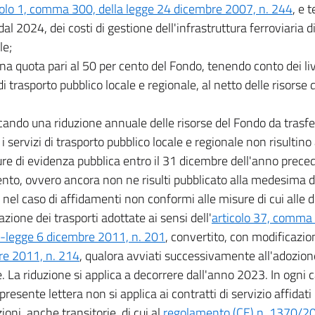
colo 1, comma 300, della legge 24 dicembre 2007, n. 244
, e 
 dal 2024, dei costi di gestione dell'infrastruttura ferroviaria
le;
una quota pari al 50 per cento del Fondo, tenendo conto dei liv
di trasporto pubblico locale e regionale, al netto delle risorse di
icando una riduzione annuale delle risorse del Fondo da trasfer
i servizi di trasporto pubblico locale e regionale non risultino
re di evidenza pubblica entro il 31 dicembre dell'anno preced
ento, ovvero ancora non ne risulti pubblicato alla medesima da
nel caso di affidamenti non conformi alle misure di cui alle de
azione dei trasporti adottate ai sensi dell'
articolo 37, comma 2,
-legge 6 dicembre 2011, n. 201
, convertito, con modificazion
re 2011, n. 214
, qualora avviati successivamente all'adozion
e. La riduzione si applica a decorrere dall'anno 2023. In ogni c
 presente lettera non si applica ai contratti di servizio affidati
ioni, anche transitorie, di cui al
regolamento (CE) n. 1370/2