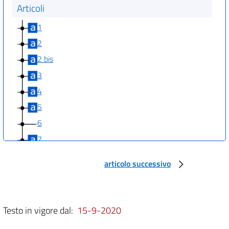
Articoli
1
2
2 bis
3
4
5
6
7
7 bis
articolo successivo
8
8 bis
8 ter
Testo in vigore dal:
15-9-2020
9