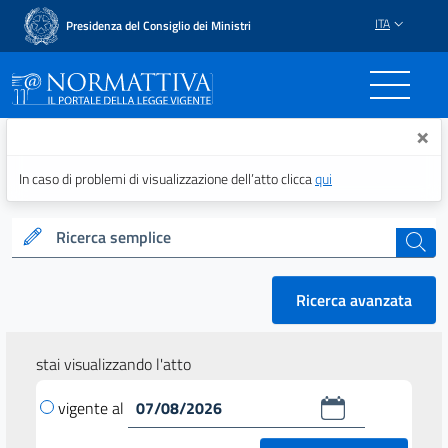
ITA
Presidenza del Consiglio dei Ministri
Normattiva - Il portale del
×
In caso di problemi di visualizzazione dell’atto clicca
qui
Ricerca semplice
cerca
Ricerca avanzata
stai visualizzando l'atto
vigente al