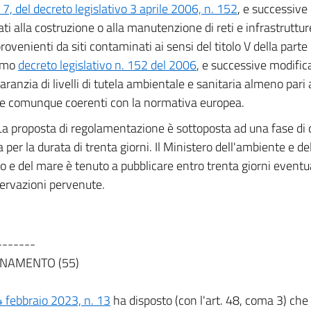
, del decreto legislativo 3 aprile 2006, n. 152
, e successive
ati alla costruzione o alla manutenzione di reti e infrastruttur
rovenienti da siti contaminati ai sensi del titolo V della parte
imo
decreto legislativo n. 152 del 2006
, e successive modifica
garanzia di livelli di tutela ambientale e sanitaria almeno pari
 e comunque coerenti con la normativa europea.
La proposta di regolamentazione è sottoposta ad una fase di
 per la durata di trenta giorni. Il Ministero dell'ambiente e del
rio e del mare è tenuto a pubblicare entro trenta giorni event
servazioni pervenute.
-------
NAMENTO (55)
4 febbraio 2023, n. 13
ha disposto (con l'art. 48, coma 3) che 