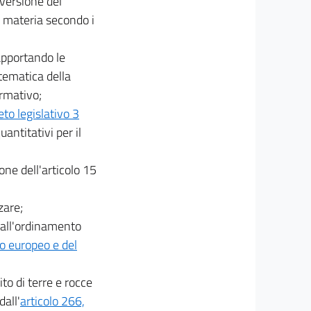
nversione del
la materia secondo i
apportando le
stematica della
ormativo;
eto legislativo 3
uantitativi per il
one dell'articolo 15
zare;
i dall'ordinamento
o europeo e del
ito di terre e rocce
dall'
articolo 266,