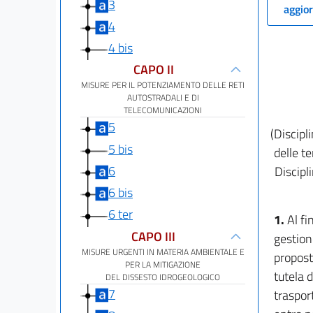
3
aggior
4
4 bis
CAPO II
MISURE PER IL POTENZIAMENTO DELLE RETI
AUTOSTRADALI E DI
TELECOMUNICAZIONI
5
(Discipl
5 bis
delle t
6
Discipl
6 bis
6 ter
1.
Al fi
CAPO III
gestion
MISURE URGENTI IN MATERIA AMBIENTALE E
propost
PER LA MITIGAZIONE
tutela d
DEL DISSESTO IDROGEOLOGICO
7
trasport