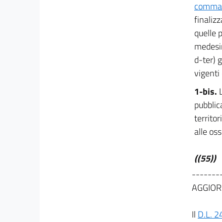
comma 7
CAPO V
finalizz
MISURE PER IL RILANCIO DELL'EDILIZIA
quelle p
17
medes
17 bis
d-ter) 
18
vigenti
19
1-bis.
20
pubblica
21
territo
22
alle os
22 bis
((55))
23
-------
24
AGGIOR
25
26
Il
D.L. 2
27