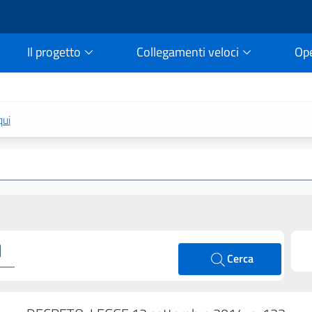
Il progetto
Collegamenti veloci
Op
rtale della legge vigent
qui
Cerca