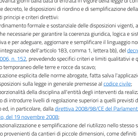
ovanta giorni dalla data di entrata in vigore della legge di co
e decreto, le disposizioni di riordino e di semplificazione del
 principi e criteri direttivi:
rdinamento formale e sostanziale delle disposizioni vigenti, 
he necessarie per garantire la coerenza giuridica, logica e si
va e per adeguare, aggiornare e semplificare il linguaggio n
 integrazione dell'articolo 183, comma 1, lettera bb), del
decr
2006, n. 152
, prevedendo specifici criteri e limiti qualitativi e q
o temporaneo delle terre e rocce da scavo;
icazione esplicita delle norme abrogate, fatta salva l'applicazi
isposizioni sulla legge in generale premesse al
codice civile
;
porzionalità della disciplina all'entità degli interventi da realiz
o di introdurre livelli di regolazione superiori a quelli previst
 ed, in particolare, dalla
direttiva 2008/98/CE del Parlament
io, del 19 novembre 2008
;
azionalizzazione e semplificazione del riutilizzo nello stesso s
o provenienti da cantieri di piccole dimensioni, come definiti 