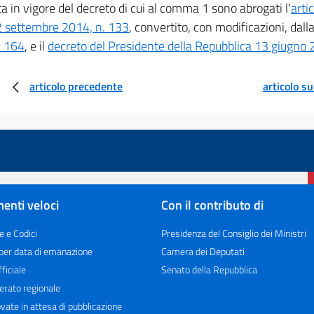
ta in vigore del decreto di cui al comma 1 sono abrogati l'
arti
2 settembre 2014, n. 133
, convertito, con modificazioni, dall
. 164
, e il
decreto del Presidente della Repubblica 13 giugno 
articolo precedente
articolo s
enti veloci
Con il contributo di
e e Codici
Presidenza del Consiglio dei Ministri
 per data di emanazione
Camera dei Deputati
ficiale
Senato della Repubblica
erato regionale
vate in attesa di pubblicazione