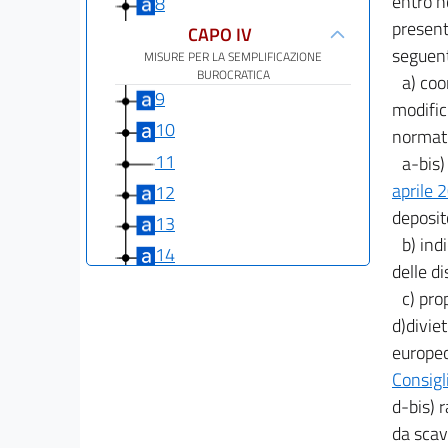
entro n
8
present
CAPO IV
seguenti
MISURE PER LA SEMPLIFICAZIONE
BUROCRATICA
a) coo
9
modific
10
normati
11
a-bis)
aprile 
12
deposit
13
b) ind
14
delle d
15
c) pro
15 bis
d)diviet
15 ter
europeo
Consigl
16
d-bis) r
16 bis
da scav
16 ter