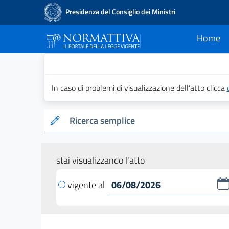
Presidenza del Consiglio dei Ministri
Home
current
Normattiva - Il po
In caso di problemi di visualizzazione dell’atto clicca
Ricerca semplice
stai visualizzando l'atto
vigente al