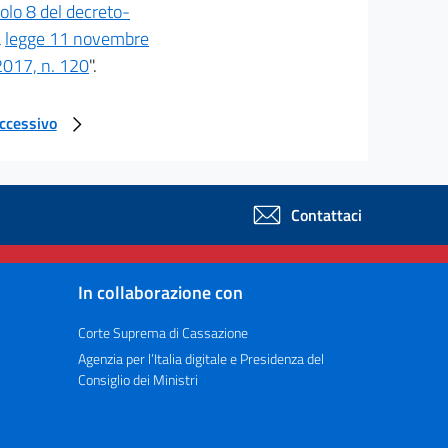
colo 8 del decreto-
a
legge 11 novembre
2017, n. 120
".
uccessivo
Contattaci
In collaborazione con
Corte Suprema di Cassazione
Agenzia per l’Italia digitale e Presidenza del
Consiglio dei Ministri