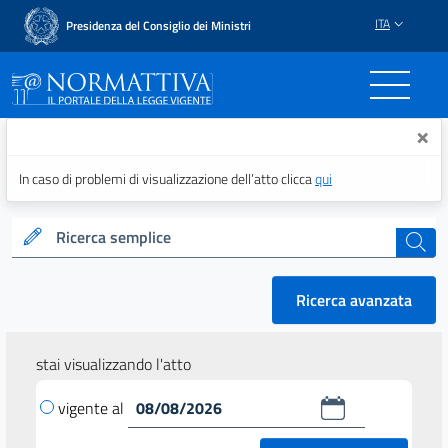
ITA
Presidenza del Consiglio dei Ministri
Normattiva - Il portale del
×
In caso di problemi di visualizzazione dell’atto clicca
qui
Ricerca semplice
cerca
Ricerca avanzata
stai visualizzando l'atto
vigente al