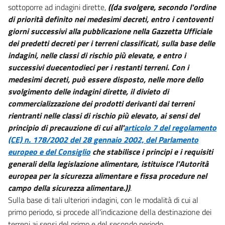
sottoporre ad indagini dirette,
((da svolgere, secondo l'ordine
di priorità definito nei medesimi decreti, entro i centoventi
giorni successivi alla pubblicazione nella Gazzetta Ufficiale
dei predetti decreti per i terreni classificati, sulla base delle
indagini, nelle classi di rischio più elevate, e entro i
successivi duecentodieci per i restanti terreni. Con i
medesimi decreti, può essere disposto, nelle more dello
svolgimento delle indagini dirette, il divieto di
commercializzazione dei prodotti derivanti dai terreni
rientranti nelle classi di rischio più elevato, ai sensi del
principio di precauzione di cui all'
articolo 7 del regolamento
(CE) n. 178/2002 del 28 gennaio 2002, del Parlamento
europeo e del Consiglio
che stabilisce i principi e i requisiti
generali della legislazione alimentare, istituisce l'Autorità
europea per la sicurezza alimentare e fissa procedure nel
campo della sicurezza alimentare.))
.
Sulla base di tali ulteriori indagini, con le modalità di cui al
primo periodo, si procede all'indicazione della destinazione dei
terreni ai sensi del primo e del secondo periodo.