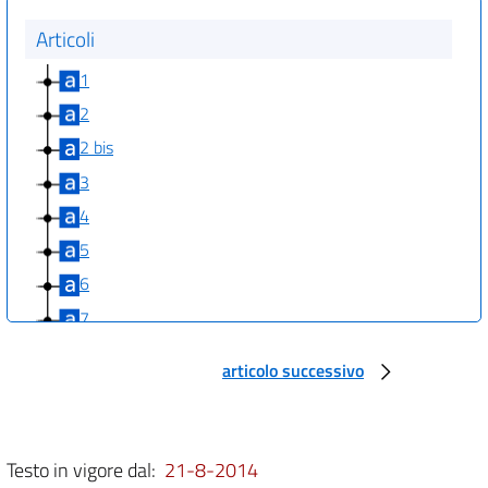
Articoli
1
2
2 bis
3
4
5
6
7
8
articolo successivo
9
10
Testo in vigore dal:
21-8-2014