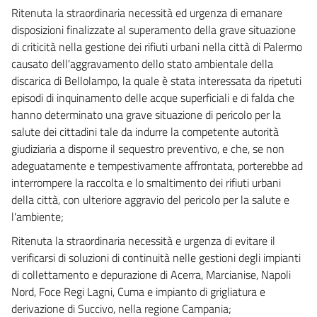
Ritenuta la straordinaria necessità ed urgenza di emanare
6 octies
disposizioni finalizzate al superamento della grave situazione
6 novies
di criticità nella gestione dei rifiuti urbani nella città di Palermo
6 decies
causato dell'aggravamento dello stato ambientale della
discarica di Bellolampo, la quale è stata interessata da ripetuti
7
episodi di inquinamento delle acque superficiali e di falda che
7 bis
hanno determinato una grave situazione di pericolo per la
7 ter
salute dei cittadini tale da indurre la competente autorità
giudiziaria a disporne il sequestro preventivo, e che, se non
7 quater
adeguatamente e tempestivamente affrontata, porterebbe ad
8
interrompere la raccolta e lo smaltimento dei rifiuti urbani
8 bis
della città, con ulteriore aggravio del pericolo per la salute e
l'ambiente;
9
Ritenuta la straordinaria necessità e urgenza di evitare il
verificarsi di soluzioni di continuità nelle gestioni degli impianti
di collettamento e depurazione di Acerra, Marcianise, Napoli
Nord, Foce Regi Lagni, Cuma e impianto di grigliatura e
derivazione di Succivo, nella regione Campania;