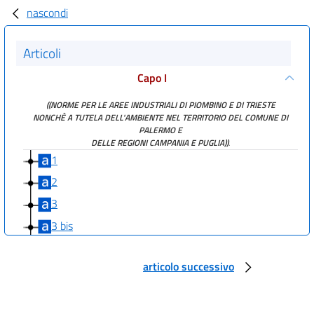
nascondi
Articoli
Capo I
((NORME PER LE AREE INDUSTRIALI DI PIOMBINO E DI TRIESTE
NONCHÈ A TUTELA DELL'AMBIENTE NEL TERRITORIO DEL COMUNE DI
PALERMO E
DELLE REGIONI CAMPANIA E PUGLIA))
.
1
2
3
3 bis
4
articolo successivo
Capo II
DISPOSIZIONI STRAORDINARIE PER EXPO MILANO 2015
5