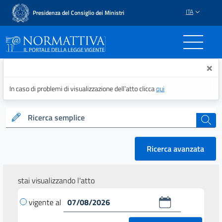
ITA
Presidenza del Consiglio dei Ministri
Normattiva - Il portale del
×
In caso di problemi di visualizzazione dell’atto clicca
qui
Ricerca semplice
cerca
Ricerca avanzata
stai visualizzando l'atto
vigente al