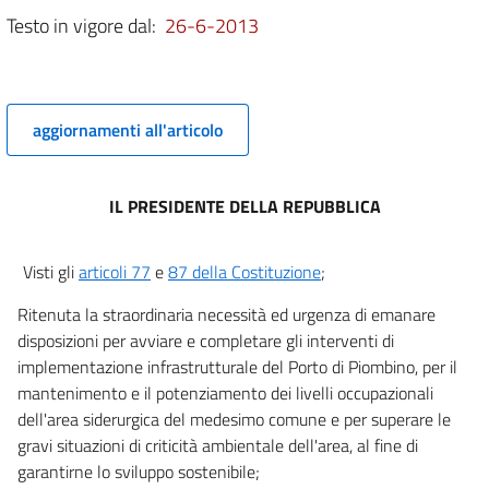
Testo in vigore dal:
26-6-2013
Capo III
ULTERIORI DISPOSIZIONI PER LE ZONE COLPITE DAGLI EVENTI
SISMICI DEL MAGGIO 2012 E PER FAVORIRE LA RICOSTRUZIONE IN
ABRUZZO
aggiornamenti all'articolo
((E IN MOLISE NONCHÈ NORME PER FRONTEGGIARE ULTERIORI
EMERGENZE))
.
5 bis
IL PRESIDENTE DELLA REPUBBLICA
5 ter
5 quater
Visti gli
articoli 77
e
87 della Costituzione
;
6
6 bis
Ritenuta la straordinaria necessità ed urgenza di emanare
disposizioni per avviare e completare gli interventi di
6 ter
implementazione infrastrutturale del Porto di Piombino, per il
6 quater
mantenimento e il potenziamento dei livelli occupazionali
6 quinquies
dell'area siderurgica del medesimo comune e per superare le
gravi situazioni di criticità ambientale dell'area, al fine di
6 sexies
garantirne lo sviluppo sostenibile;
6 septies