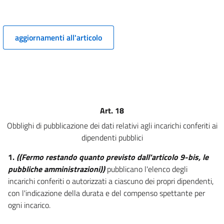
5 ter
((Capo I-ter
aggiornamenti all'articolo
Pubblicazione dei dati, delle informazioni e dei documenti))
6
7
7 bis
8
Art. 18
9
Obblighi di pubblicazione dei dati relativi agli incarichi conferiti ai
9 bis
dipendenti pubblici
10
1.
((Fermo restando quanto previsto dall'articolo 9-bis, le
11
pubbliche amministrazioni))
pubblicano l'elenco degli
12
incarichi conferiti o autorizzati a ciascuno dei propri dipendenti,
Capo II
con l'indicazione della durata e del compenso spettante per
ogni incarico.
Obblighi di pubblicazione concernenti l'organizzazione e l'attività
delle pubbliche amministrazioni