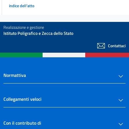
24
indice dell'atto
25
26
Realizzazione e gestione
27
Istituto Poligrafico e Zecca dello Stato
28
Capo III
Contattaci
Obblighi di pubblicazione concernenti l'uso delle risorse pubbliche
29
30
Normattiva
31
Capo IV
Collegamenti veloci
Obblighi di pubblicazione concernenti le prestazioni offerte e i
servizi erogati
32
33
Con il contributo di