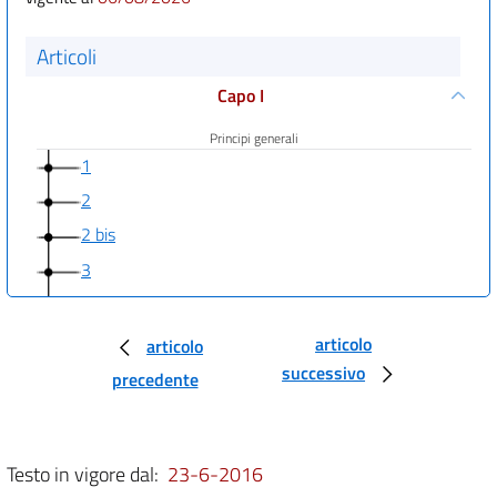
Articoli
Capo I
Principi generali
1
2
2 bis
3
4
4 bis
articolo
articolo
((Capo I-bis
successivo
precedente
Diritto di accesso a dati e documenti))
5
Testo in vigore dal:
23-6-2016
5 bis