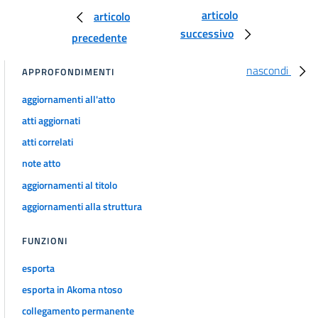
13
articolo
articolo
successivo
14
precedente
15
nascondi
APPROFONDIMENTI
15 bis
aggiornamenti all'atto
15 ter
atti aggiornati
16
atti correlati
17
note atto
18
aggiornamenti al titolo
19
aggiornamenti alla struttura
20
21
FUNZIONI
22
esporta
23
esporta in Akoma ntoso
23 bis
collegamento permanente