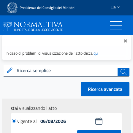
ITA
Presidenza del Consiglio dei Ministri
Normattiva - Il portale del
×
In caso di problemi di visualizzazione dell’atto clicca
qui
Ricerca semplice
cerca
Ricerca avanzata
stai visualizzando l'atto
vigente al