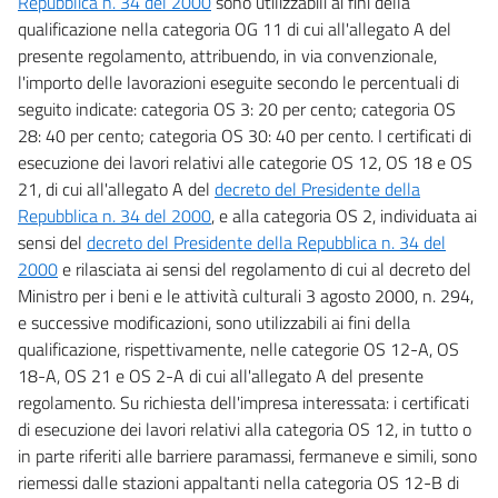
Repubblica n. 34 del 2000
sono utilizzabili ai fini della
qualificazione nella categoria OG 11 di cui all'allegato A del
presente regolamento, attribuendo, in via convenzionale,
l'importo delle lavorazioni eseguite secondo le percentuali di
seguito indicate: categoria OS 3: 20 per cento; categoria OS
28: 40 per cento; categoria OS 30: 40 per cento. I certificati di
esecuzione dei lavori relativi alle categorie OS 12, OS 18 e OS
21, di cui all'allegato A del
decreto del Presidente della
Repubblica n. 34 del 2000
, e alla categoria OS 2, individuata ai
sensi del
decreto del Presidente della Repubblica n. 34 del
2000
e rilasciata ai sensi del regolamento di cui al decreto del
Ministro per i beni e le attività culturali 3 agosto 2000, n. 294,
e successive modificazioni, sono utilizzabili ai fini della
qualificazione, rispettivamente, nelle categorie OS 12-A, OS
18-A, OS 21 e OS 2-A di cui all'allegato A del presente
regolamento. Su richiesta dell'impresa interessata: i certificati
di esecuzione dei lavori relativi alla categoria OS 12, in tutto o
in parte riferiti alle barriere paramassi, fermaneve e simili, sono
riemessi dalle stazioni appaltanti nella categoria OS 12-B di