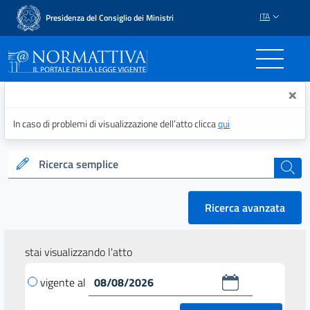
ITA
Presidenza del Consiglio dei Ministri
Normattiva - Il portale del
×
In caso di problemi di visualizzazione dell’atto clicca
qui
Ricerca semplice
cerca
Ricerca avanzata
stai visualizzando l'atto
vigente al