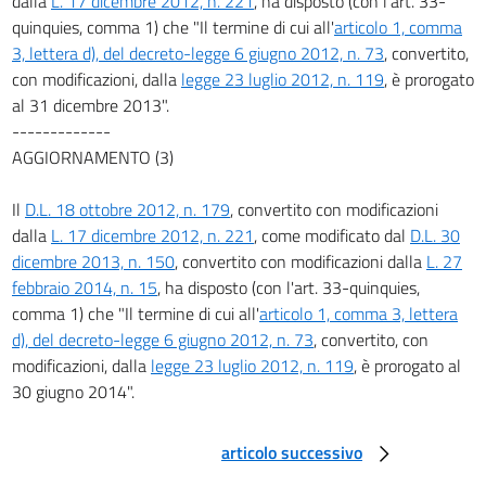
dalla
L. 17 dicembre 2012, n. 221
, ha disposto (con l'art. 33-
quinquies, comma 1) che "Il termine di cui all'
articolo 1, comma
3, lettera d), del decreto-legge 6 giugno 2012, n. 73
, convertito,
con modificazioni, dalla
legge 23 luglio 2012, n. 119
, è prorogato
al 31 dicembre 2013".
-------------
AGGIORNAMENTO (3)
Il
D.L. 18 ottobre 2012, n. 179
, convertito con modificazioni
dalla
L. 17 dicembre 2012, n. 221
, come modificato dal
D.L. 30
dicembre 2013, n. 150
, convertito con modificazioni dalla
L. 27
febbraio 2014, n. 15
, ha disposto (con l'art. 33-quinquies,
comma 1) che "Il termine di cui all'
articolo 1, comma 3, lettera
d), del decreto-legge 6 giugno 2012, n. 73
, convertito, con
modificazioni, dalla
legge 23 luglio 2012, n. 119
, è prorogato al
30 giugno 2014".
articolo successivo