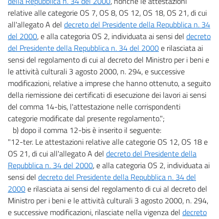
della Repubblica n. 34 del 2000
, nonché le attestazioni
relative alle categorie OS 7, OS 8, OS 12, OS 18, OS 21, di cui
all'allegato A del
decreto del Presidente della Repubblica n. 34
del 2000
, e alla categoria OS 2, individuata ai sensi del
decreto
del Presidente della Repubblica n. 34 del 2000
e rilasciata ai
sensi del regolamento di cui al decreto del Ministro per i beni e
le attività culturali 3 agosto 2000, n. 294, e successive
modificazioni, relative a imprese che hanno ottenuto, a seguito
della riemissione dei certificati di esecuzione dei lavori ai sensi
del comma 14-bis, l'attestazione nelle corrispondenti
categorie modificate dal presente regolamento.";
b) dopo il comma 12-bis è inserito il seguente:
"12-ter. Le attestazioni relative alle categorie OS 12, OS 18 e
OS 21, di cui all'allegato A del
decreto del Presidente della
Repubblica n. 34 del 2000
, e alla categoria OS 2, individuata ai
sensi del
decreto del Presidente della Repubblica n. 34 del
2000
e rilasciata ai sensi del regolamento di cui al decreto del
Ministro per i beni e le attività culturali 3 agosto 2000, n. 294,
e successive modificazioni, rilasciate nella vigenza del
decreto