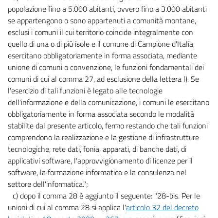
Allegato 1
popolazione fino a 5.000 abitanti, ovvero fino a 3.000 abitanti
Allegato 1
se appartengono o sono appartenuti a comunità montane,
esclusi i comuni il cui territorio coincide integralmente con
Allegato 2
quello di una o di più isole e il comune di Campione d'Italia,
Allegato 2
esercitano obbligatoriamente in forma associata, mediante
Allegato 3
unione di comuni o convenzione, le funzioni fondamentali dei
Allegato 3
comuni di cui al comma 27, ad esclusione della lettera l). Se
l'esercizio di tali funzioni è legato alle tecnologie
Tabella
dell'informazione e della comunicazione, i comuni le esercitano
Tabella
obbligatoriamente in forma associata secondo le modalità
stabilite dal presente articolo, fermo restando che tali funzioni
comprendono la realizzazione e la gestione di infrastrutture
tecnologiche, rete dati, fonia, apparati, di banche dati, di
applicativi software, l'approvvigionamento di licenze per il
software, la formazione informatica e la consulenza nel
settore dell'informatica.";
c) dopo il comma 28 è aggiunto il seguente: "28-bis. Per le
unioni di cui al comma 28 si applica l'
articolo 32 del decreto