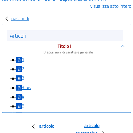
visualizza atto intero
nascondi
Articoli
Titolo I
Disposizioni di carattere generale
1
2
3
3 bis
4
5
6
Titolo II
articolo
articolo
Riduzione della spesa delle amministrazioni statali e
successivo