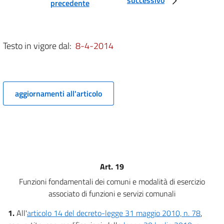
precedente
degli enti non territoriali
7
8
Testo in vigore dal:
8-4-2014
9
10
11
aggiornamenti all'articolo
12
13
14
Titolo III
Razionalizzazione e riduzione della spesa sanitaria
15
Art. 19
Titolo IV
Funzioni fondamentali dei comuni e modalità di esercizio
Razionalizzazione e riduzione della spesa degli enti
associato di funzioni e servizi comunali
territoriali
16
1.
All'
articolo 14 del decreto-legge 31 maggio 2010, n. 78
,
16 bis