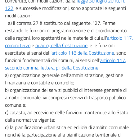
convertito, con modificazioni, dalla
legge 30 luglio 2010, n.
122
, e successive modificazioni, sono apportate le seguenti
17
modificazioni:
18
a) il comma 27 è sostituito dal seguente: "27. Ferme
19
restando le funzioni di programmazione e di coordinamento
delle regioni, loro spettanti nelle materie di cui all'
articolo 117,
20
commi terzo
e
quarto, della Costituzione
, e le funzioni
Titolo V
esercitate ai sensi dell'
articolo 118 della Costituzione
, sono
Finalizzazione dei risparmi di spesa ed altre disposizioni
funzioni fondamentali dei comuni, ai sensi dell'
articolo 117,
di carattere finanziario
21
secondo comma, lettera p), della Costituzione
:
a) organizzazione generale dell'amministrazione, gestione
22
finanziaria e contabile e controllo;
23
b) organizzazione dei servizi pubblici di interesse generale di
((Titolo V-bis
ambito comunale, ivi compresi i servizi di trasporto pubblico
Efficientamento, valorizzazione e dismissione del patrimonio pubblico, e
comunale;
misure di razionalizzazione dell'amministrazione economico-finanziaria
c) catasto, ad eccezione delle funzioni mantenute allo Stato
nonchè misure di rafforzamento patrimoniale delle imprese del settore
dalla normativa vigente;
bancario))
23 bis
d) la pianificazione urbanistica ed edilizia di ambito comunale
nonché la partecipazione alla pianificazione territoriale di
23 ter