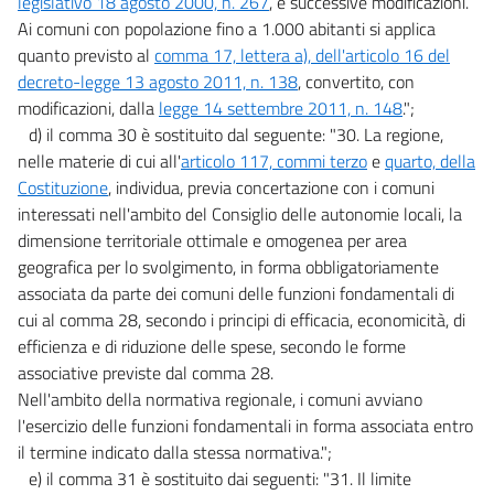
legislativo 18 agosto 2000, n. 267
, e successive modificazioni.
Ai comuni con popolazione fino a 1.000 abitanti si applica
quanto previsto al
comma 17, lettera a), dell'articolo 16 del
decreto-legge 13 agosto 2011, n. 138
, convertito, con
modificazioni, dalla
legge 14 settembre 2011, n. 148
.";
d) il comma 30 è sostituito dal seguente: "30. La regione,
nelle materie di cui all'
articolo 117, commi terzo
e
quarto, della
Costituzione
, individua, previa concertazione con i comuni
interessati nell'ambito del Consiglio delle autonomie locali, la
dimensione territoriale ottimale e omogenea per area
geografica per lo svolgimento, in forma obbligatoriamente
associata da parte dei comuni delle funzioni fondamentali di
cui al comma 28, secondo i principi di efficacia, economicità, di
efficienza e di riduzione delle spese, secondo le forme
associative previste dal comma 28.
Nell'ambito della normativa regionale, i comuni avviano
l'esercizio delle funzioni fondamentali in forma associata entro
il termine indicato dalla stessa normativa.";
e) il comma 31 è sostituito dai seguenti: "31. Il limite