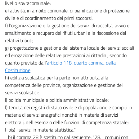
livello sovracomunale;
23 quater
e) attività, in ambito comunale, di pianificazione di protezione
23 quinquies
civile e di coordinamento dei primi soccorsi;
f) l'organizzazione e la gestione dei servizi di raccolta, avvio e
23 sexies
smaltimento e recupero dei rifiuti urbani e la riscossione dei
23 septies
relativi tributi;
23 octies
g) progettazione e gestione del sistema locale dei servizi sociali
ed erogazione delle relative prestazioni ai cittadini, secondo
23 novies
quanto previsto dall'
articolo 118, quarto comma, della
23 decies
Costituzione
;
23 undecies
h) edilizia scolastica per la parte non attribuita alla
23 duodecies
competenza delle province, organizzazione e gestione dei
servizi scolastici;
24
i) polizia municipale e polizia amministrativa locale;
24 bis
l) tenuta dei registri di stato civile e di popolazione e compiti in
25
materia di servizi anagrafici nonché in materia di servizi
elettorali, nell'esercizio delle funzioni di competenza statale;
Allegati
l-bis) i servizi in materia statistica."
b) il comma 28 è sostituito dal seguente: "28. I comuni con