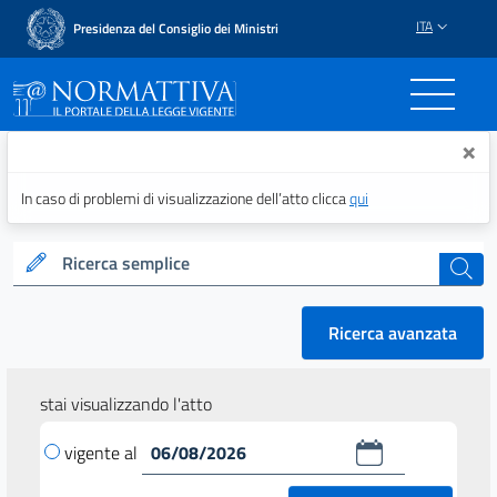
ITA
Presidenza del Consiglio dei Ministri
Normattiva - Il portale del
×
In caso di problemi di visualizzazione dell’atto clicca
qui
Ricerca semplice
cerca
Ricerca avanzata
stai visualizzando l'atto
vigente al