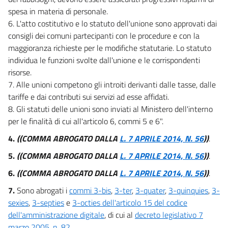
spesa in materia di personale.
6. L'atto costitutivo e lo statuto dell'unione sono approvati dai
consigli dei comuni partecipanti con le procedure e con la
maggioranza richieste per le modifiche statutarie. Lo statuto
individua le funzioni svolte dall'unione e le corrispondenti
risorse.
7. Alle unioni competono gli introiti derivanti dalle tasse, dalle
tariffe e dai contributi sui servizi ad esse affidati.
8. Gli statuti delle unioni sono inviati al Ministero dell'interno
per le finalità di cui all'articolo 6, commi 5 e 6".
4.
((COMMA ABROGATO DALLA
L. 7 APRILE 2014, N. 56
))
.
5.
((COMMA ABROGATO DALLA
L. 7 APRILE 2014, N. 56
))
.
6.
((COMMA ABROGATO DALLA
L. 7 APRILE 2014, N. 56
))
.
7.
Sono abrogati i
commi 3-bis
,
3-ter
,
3-quater
,
3-quinquies
,
3-
sexies
,
3-septies
e
3-octies dell'articolo 15 del codice
dell'amministrazione digitale
, di cui al
decreto legislativo 7
marzo 2005, n. 82
.