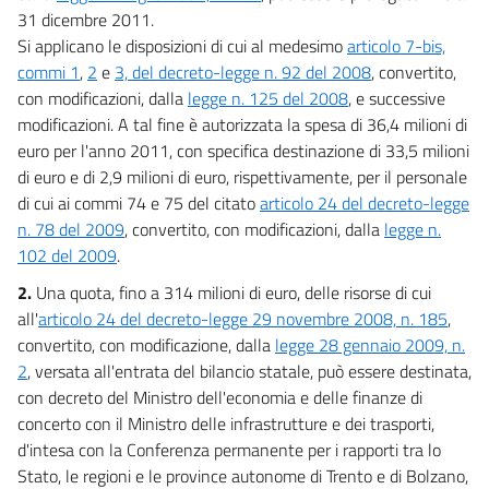
20
31 dicembre 2011.
Capo IV
Si applicano le disposizioni di cui al medesimo
articolo 7-bis,
Finanziamento di spese indifferibili ed altre disposizioni di carattere
commi 1
,
2
e
3, del decreto-legge n. 92 del 2008
, convertito,
finanziario
con modificazioni, dalla
legge n. 125 del 2008
, e successive
21
modificazioni. A tal fine è autorizzata la spesa di 36,4 milioni di
22
euro per l'anno 2011, con specifica destinazione di 33,5 milioni
Capo V
di euro e di 2,9 milioni di euro, rispettivamente, per il personale
Disposizioni in materia di entrate
di cui ai commi 74 e 75 del citato
articolo 24 del decreto-legge
23
n. 78 del 2009
, convertito, con modificazioni, dalla
legge n.
102 del 2009
.
24
25
2.
Una quota, fino a 314 milioni di euro, delle risorse di cui
all'
articolo 24 del decreto-legge 29 novembre 2008, n. 185
,
Titolo II
convertito, con modificazione, dalla
legge 28 gennaio 2009, n.
DISPOSIZIONI PER LO SVILUPPO
26
2
, versata all'entrata del bilancio statale, può essere destinata,
con decreto del Ministro dell'economia e delle finanze di
27
concerto con il Ministro delle infrastrutture e dei trasporti,
28
d'intesa con la Conferenza permanente per i rapporti tra lo
29
Stato, le regioni e le province autonome di Trento e di Bolzano,