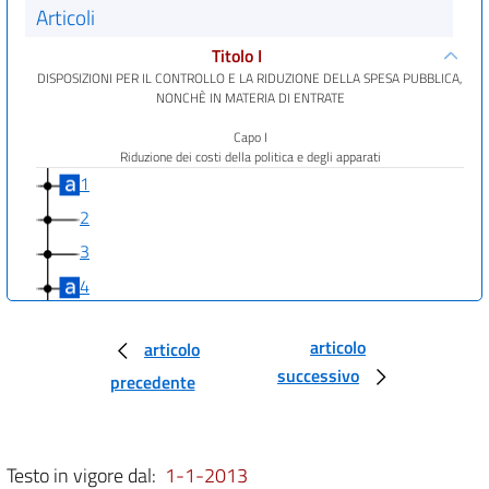
Articoli
Titolo I
DISPOSIZIONI PER IL CONTROLLO E LA RIDUZIONE DELLA SPESA PUBBLICA,
NONCHÈ IN MATERIA DI ENTRATE
Capo I
Riduzione dei costi della politica e degli apparati
1
2
3
4
5
articolo
articolo
6
successivo
precedente
7
8
Capo II
Testo in vigore dal:
1-1-2013
Razionalizzazione e monitoraggio della spesa delle amministrazioni pubbliche