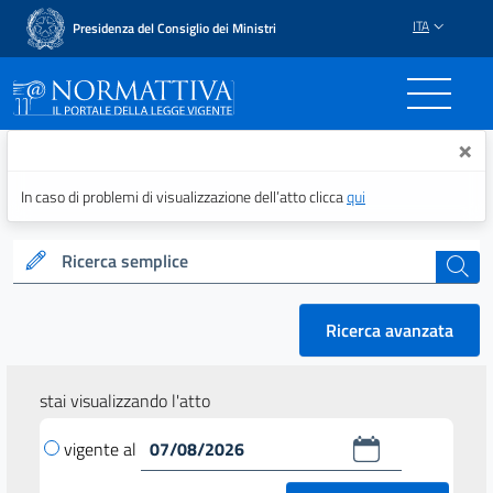
ITA
Presidenza del Consiglio dei Ministri
Normattiva - Il portale del
×
In caso di problemi di visualizzazione dell’atto clicca
qui
Ricerca semplice
cerca
Ricerca avanzata
stai visualizzando l'atto
vigente al