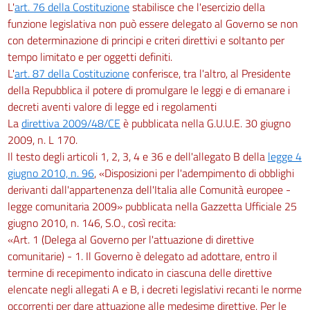
L'
art. 76 della Costituzione
stabilisce che l'esercizio della
funzione legislativa non può essere delegato al Governo se non
con determinazione di principi e criteri direttivi e soltanto per
tempo limitato e per oggetti definiti.
L'
art. 87 della Costituzione
conferisce, tra l'altro, al Presidente
della Repubblica il potere di promulgare le leggi e di emanare i
decreti aventi valore di legge ed i regolamenti
La
direttiva 2009/48/CE
è pubblicata nella G.U.U.E. 30 giugno
2009, n. L 170.
Il testo degli articoli 1, 2, 3, 4 e 36 e dell'allegato B della
legge 4
giugno 2010, n. 96
, «Disposizioni per l'adempimento di obblighi
derivanti dall'appartenenza dell'Italia alle Comunità europee -
legge comunitaria 2009» pubblicata nella Gazzetta Ufficiale 25
giugno 2010, n. 146, S.O., così recita:
«Art. 1 (Delega al Governo per l'attuazione di direttive
comunitarie) - 1. Il Governo è delegato ad adottare, entro il
termine di recepimento indicato in ciascuna delle direttive
elencate negli allegati A e B, i decreti legislativi recanti le norme
occorrenti per dare attuazione alle medesime direttive. Per le