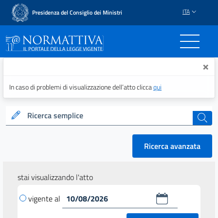
ITA
Presidenza del Consiglio dei Ministri
Normattiva - Il portale del
×
In caso di problemi di visualizzazione dell’atto clicca
qui
Ricerca semplice
cerca
Ricerca avanzata
stai visualizzando l'atto
vigente al