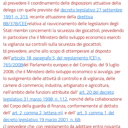
a) prevedere il coordinamento delle disposizioni attuative della
delega con quelle previste dal
decreto legislativo 27 settembre
1991, n. 313
, recante attuazione della
direttiva
88/378/CEE
relativa al ravvicinamento delle legislazioni degli
Stati membri concernenti la sicurezza dei giocattoli, prevedendo
in particolare che il Ministero dello sviluppo economico eserciti
la vigilanza sui controlli sulla sicurezza dei giocattoli;
b) prevedere, anche allo scopo di ottemperare al disposto
dell'
articolo 18, paragrafo 5, del regolamento (CE) n.
765/2008
del Parlamento europeo e del Consiglio, del 9 luglio
2008, che il Ministero dello sviluppo economico si avvalga, per
lo svolgimento delle attività di controllo e di vigilanza, delle
camere di commercio, industria, artigianato e agricoltura,
nell'ambito delle funzioni attribuite dall'
art. 20 del decreto
legislativo 31 marzo 1998, n. 112
, nonché della collaborazione
del Corpo della guardia di finanza, conformemente al dettato
dell'
art. 2, comma 2, lettera m)
, e dell'
art. 3, comma 1, del
decreto legislativo 19 marzo 2001, n. 68
;
c) prevedere che, con regolamento da adottare entro novanta