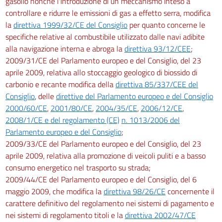
gasolio nonché l'introduzione di un meccanismo inteso a
controllare e ridurre le emissioni di gas a effetto serra, modifica
la
direttiva 1999/32/CE del Consiglio
per quanto concerne le
specifiche relative al combustibile utilizzato dalle navi adibite
alla navigazione interna e abroga la
direttiva 93/12/CEE
;
2009/31/CE del Parlamento europeo e del Consiglio, del 23
aprile 2009, relativa allo stoccaggio geologico di biossido di
carbonio e recante modifica della
direttiva 85/337/CEE del
Consiglio
, delle
direttive del Parlamento europeo e del Consiglio
2000/60/CE
,
2001/80/CE
,
2004/35/CE
,
2006/12/CE
,
2008/1/CE e del regolamento (CE)
n. 1013/2006 del
Parlamento europeo e del Consiglio
;
2009/33/CE del Parlamento europeo e del Consiglio, del 23
aprile 2009, relativa alla promozione di veicoli puliti e a basso
consumo energetico nel trasporto su strada;
2009/44/CE del Parlamento europeo e del Consiglio, del 6
maggio 2009, che modifica la
direttiva 98/26/CE
concernente il
carattere definitivo del regolamento nei sistemi di pagamento e
nei sistemi di regolamento titoli e la
direttiva 2002/47/CE