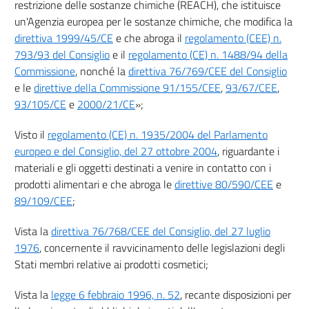
restrizione delle sostanze chimiche (REACH), che istituisce
33
un'Agenzia europea per le sostanze chimiche, che modifica la
direttiva 1999/45/CE
e che abroga il
regolamento (CEE) n.
34
793/93 del Consiglio
e il
regolamento (CE) n. 1488/94 della
35
Commissione
, nonché la
direttiva 76/769/CEE del Consiglio
e le
direttive della Commissione 91/155/CEE
,
93/67/CEE
,
Allegati
93/105/CE
e
2000/21/CE
»;
Allegato I
Visto il
regolamento (CE) n. 1935/2004 del Parlamento
Allegato I
europeo e del Consiglio, del 27 ottobre 2004
, riguardante i
Allegato II
materiali e gli oggetti destinati a venire in contatto con i
Allegato II
prodotti alimentari e che abroga le
direttive 80/590/CEE
e
89/109/CEE
;
Allegato III
Allegato III
Vista la
direttiva 76/768/CEE del Consiglio, del 27 luglio
1976
, concernente il ravvicinamento delle legislazioni degli
Allegato IV
Stati membri relative ai prodotti cosmetici;
Allegato IV
Vista la
legge 6 febbraio 1996, n. 52
, recante disposizioni per
Allegato V