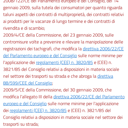
2008/122/CE del Parlamento europeo e del Consiglio, del 14
gennaio 2009, sulla tutela dei consumatori per quanto riguarda
taluni aspetti dei contratti di multiproprietà, dei contratti relativi
ai prodotti per le vacanze di lungo termine e dei contratti di
rivendita e di scambio;
2009/4/CE della Commissione, del 23 gennaio 2009, sulle
contromisure volte a prevenire e rilevare la manipolazione delle
registrazioni dei tachigrafi, che modifica la
direttiva 2006/22/CE
del Parlamento europeo e del Consiglio
sulle norme minime per
l'applicazione dei
regolamenti (CEE) n. 3820/85
e (CEE) n.
3821/85 del Consiglio relativi a disposizioni in materia sociale
nel settore dei trasporti su strada e che abroga la
direttiva
88/599/CEE del Consiglio
;
2009/5/CE della Commissione, del 30 gennaio 2009, che
modifica l'allegato III della
direttiva 2006/22/CE del Parlamento
europeo e del Consiglio
sulle norme minime per l'applicazione
dei
regolamenti (CEE) n. 3820/85
e (CEE) n. 3821/85 del
Consiglio relativi a disposizioni in materia sociale nel settore dei
trasporti su strada;