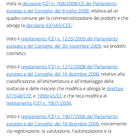
20
Vista la
decisione (CE) n. 768/2008/CE del Parlamento
europeo e del Consiglio, del 9 luglio 2008
, relativa ad un
21
quadro comune per la commercializzazione dei prodotti e che
22
abroga la
decisione 93/465/CEE
;
23
Visto il
regolamento (CE) n. 1223/2009 del Parlamento
24
europeo e del Consiglio, del 30 novembre 2009
, sui prodotti
25
cosmetici;
26
Visto il
regolamento (CE) n. 1272/2008 del Parlamento
27
europeo e del Consiglio, del 16 dicembre 2008
, relativo alla
28
classificazione, all'etichettatura e all'imballaggio delle
Capo VI
sostanze e delle miscele che modifica e abroga le
direttive
67/548/CEE
e
1999/45/CE
e che reca modifica al
Vigilanza e sanzioni
regolamento (CE) n. 1907/2006
;
29
30
Visto il
regolamento (CE) n. 1907/2006 del Parlamento
europeo e del Consiglio, del 18 dicembre 2006
, concernente
31
«la registrazione, la valutazione, l'autorizzazione e la
32