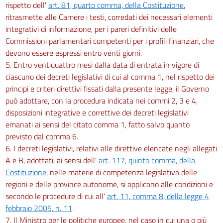
rispetto dell'
art. 81, quarto comma, della Costituzione
,
ritrasmette alle Camere i testi, corredati dei necessari elementi
integrativi di informazione, per i pareri definitivi delle
Commissioni parlamentari competenti per i profili finanziari, che
devono essere espressi entro venti giorni.
5. Entro ventiquattro mesi dalla data di entrata in vigore di
ciascuno dei decreti legislativi di cui al comma 1, nel rispetto dei
principi e criteri direttivi fissati dalla presente legge, il Governo
può adottare, con la procedura indicata nei commi 2, 3 e 4,
disposizioni integrative e correttive dei decreti legislativi
emanati ai sensi del citato comma 1, fatto salvo quanto
previsto dal comma 6.
6. I decreti legislativi, relativi alle direttive elencate negli allegati
A e B, adottati, ai sensi dell'
art. 117, quinto comma, della
Costituzione
, nelle materie di competenza legislativa delle
regioni e delle province autonome, si applicano alle condizioni e
secondo le procedure di cui all'
art. 11, comma 8, della legge 4
febbraio 2005, n. 11
.
7. Il Ministro per le politiche europee, nel caso in cui una o più