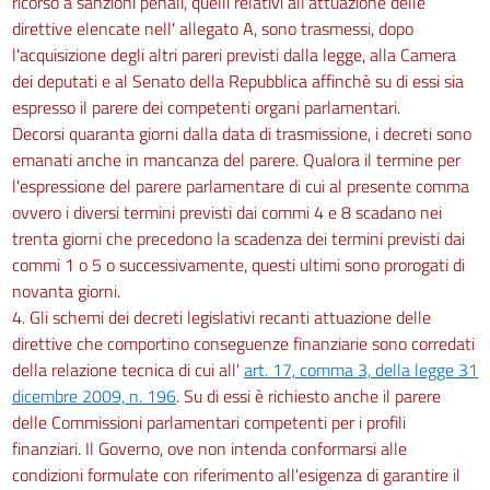
ricorso a sanzioni penali, quelli relativi all'attuazione delle
direttive elencate nell' allegato A, sono trasmessi, dopo
l'acquisizione degli altri pareri previsti dalla legge, alla Camera
dei deputati e al Senato della Repubblica affinchè su di essi sia
espresso il parere dei competenti organi parlamentari.
Decorsi quaranta giorni dalla data di trasmissione, i decreti sono
emanati anche in mancanza del parere. Qualora il termine per
l'espressione del parere parlamentare di cui al presente comma
ovvero i diversi termini previsti dai commi 4 e 8 scadano nei
trenta giorni che precedono la scadenza dei termini previsti dai
commi 1 o 5 o successivamente, questi ultimi sono prorogati di
novanta giorni.
4. Gli schemi dei decreti legislativi recanti attuazione delle
direttive che comportino conseguenze finanziarie sono corredati
della relazione tecnica di cui all'
art. 17, comma 3, della legge 31
dicembre 2009, n. 196
. Su di essi è richiesto anche il parere
delle Commissioni parlamentari competenti per i profili
finanziari. Il Governo, ove non intenda conformarsi alle
condizioni formulate con riferimento all'esigenza di garantire il