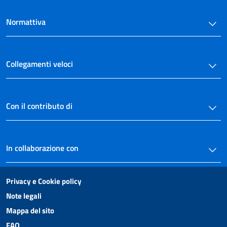
78
Normattiva
Capo IV
Spesa sanitaria e per invalidità
79
80
Collegamenti veloci
Titolo IV
PEREQUAZIONE TRIBUTARIA
Capo I
Misure fiscali
Con il contributo di
PEREQUAZIONE
TRIBUTARIA
81
In collaborazione con
82
83
Privacy e Cookie policy
83 bis
Note legali
Titolo V
DISPOSIZIONI FINANZIARIE E FINALI
Mappa del sito
84
FAQ