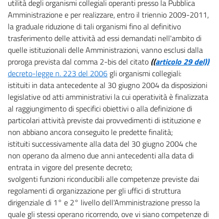
utilità degli organismi collegiali operanti presso la Pubblica
14
Amministrazione e per realizzare, entro il triennio 2009-2011,
la graduale riduzione di tali organismi fino al definitivo
14 bis
trasferimento delle attività ad essi demandati nell'ambito di
Capo V
quelle istituzionali delle Amministrazioni, vanno esclusi dalla
Istruzione e ricerca
proroga prevista dal comma 2-bis del citato
((
articolo 29 del))
15
decreto-legge n. 223 del 2006
gli organismi collegiali:
16
istituiti in data antecedente al 30 giugno 2004 da disposizioni
17
legislative od atti amministrativi la cui operatività è finalizzata
Capo VI
al raggiungimento di specifici obiettivi o alla definizione di
Liberalizzazioni e deregolazione
particolari attività previste dai provvedimenti di istituzione e
18
non abbiano ancora conseguito le predette finalità;
istituiti successivamente alla data del 30 giugno 2004 che
19
non operano da almeno due anni antecedenti alla data di
20
entrata in vigore del presente decreto;
21
svolgenti funzioni riconducibili alle competenze previste dai
regolamenti di organizzazione per gli uffici di struttura
22
dirigenziale di 1° e 2° livello dell'Amministrazione presso la
23
quale gli stessi operano ricorrendo, ove vi siano competenze di