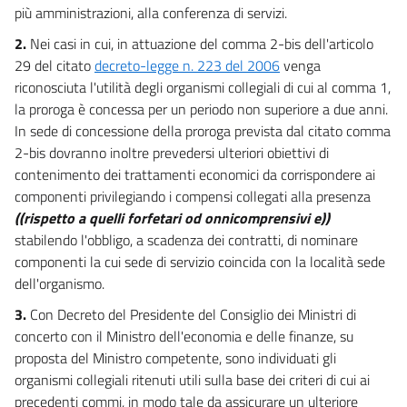
23 bis
più amministrazioni, alla conferenza di servizi.
Capo VII
2.
Nei casi in cui, in attuazione del comma 2-bis dell'articolo
Semplificazioni
29 del citato
decreto-legge n. 223 del 2006
venga
24
riconosciuta l'utilità degli organismi collegiali di cui al comma 1,
25
la proroga è concessa per un periodo non superiore a due anni.
26
In sede di concessione della proroga prevista dal citato comma
2-bis dovranno inoltre prevedersi ulteriori obiettivi di
27
contenimento dei trattamenti economici da corrispondere ai
28
componenti privilegiando i compensi collegati alla presenza
29
((rispetto a quelli forfetari od onnicomprensivi e))
stabilendo l'obbligo, a scadenza dei contratti, di nominare
30
componenti la cui sede di servizio coincida con la località sede
31
dell'organismo.
32
3.
Con Decreto del Presidente del Consiglio dei Ministri di
33
concerto con il Ministro dell'economia e delle finanze, su
34
proposta del Ministro competente, sono individuati gli
organismi collegiali ritenuti utili sulla base dei criteri di cui ai
35
precedenti commi, in modo tale da assicurare un ulteriore