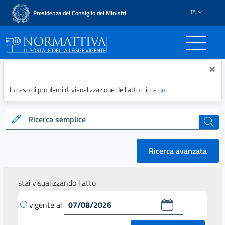
ITA
Presidenza del Consiglio dei Ministri
Normattiva - Il portale del
×
In caso di problemi di visualizzazione dell’atto clicca
qui
Ricerca semplice
cerca
Ricerca avanzata
stai visualizzando l'atto
vigente al