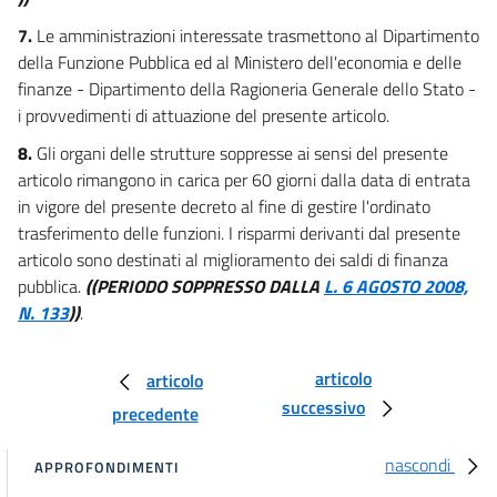
59
7.
Le amministrazioni interessate trasmettono al Dipartimento
Titolo III
della Funzione Pubblica ed al Ministero dell'economia e delle
STABILIZZAZIONE
DELLA FINANZA PUBBLICA
finanze - Dipartimento della Ragioneria Generale dello Stato -
Capo I
i provvedimenti di attuazione del presente articolo.
Bilancio dello stato
60
8.
Gli organi delle strutture soppresse ai sensi del presente
articolo rimangono in carica per 60 giorni dalla data di entrata
61
in vigore del presente decreto al fine di gestire l'ordinato
62
trasferimento delle funzioni. I risparmi derivanti dal presente
63
articolo sono destinati al miglioramento dei saldi di finanza
pubblica.
((PERIODO SOPPRESSO DALLA
L. 6 AGOSTO 2008,
63 bis
N. 133
))
.
Capo II
Contenimento della spesa per il pubblico impiego
64
articolo
articolo
65
successivo
precedente
66
nascondi
APPROFONDIMENTI
67