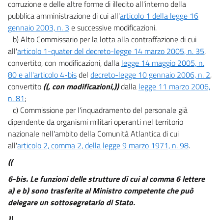
corruzione e delle altre forme di illecito all'interno della
48
pubblica amministrazione di cui all'
articolo 1 della legge 16
gennaio 2003, n. 3
e successive modificazioni.
49
b) Alto Commissario per la lotta alla contraffazione di cui
Capo IX
all'
articolo 1-quater del decreto-legge 14 marzo 2005, n. 35
,
Giustizia
convertito, con modificazioni, dalla
legge 14 maggio 2005, n.
50
80 e all'articolo 4-bis
del
decreto-legge 10 gennaio 2006, n. 2
,
51
convertito
((, con modificazioni,))
dalla
legge 11 marzo 2006,
52
n. 81
;
c) Commissione per l'inquadramento del personale già
53
dipendente da organismi militari operanti nel territorio
54
nazionale nell'ambito della Comunità Atlantica di cui
55
all'
articolo 2, comma 2, della legge 9 marzo 1971, n. 98
.
56
((
Capo X
6-bis.
Le funzioni delle strutture di cui al comma 6 lettere
Privatizzazioni
a) e b) sono trasferite al Ministro competente che può
57
delegare un sottosegretario di Stato.
58
))