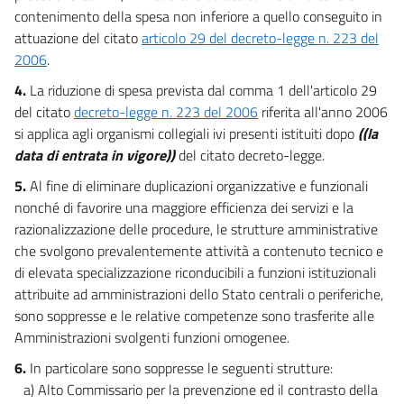
36
contenimento della spesa non inferiore a quello conseguito in
37
attuazione del citato
articolo 29 del decreto-legge n. 223 del
2006
.
38
4.
La riduzione di spesa prevista dal comma 1 dell'articolo 29
39
del citato
decreto-legge n. 223 del 2006
riferita all'anno 2006
40
si applica agli organismi collegiali ivi presenti istituiti dopo
((la
41
data di entrata in vigore))
del citato decreto-legge.
42
5.
Al fine di eliminare duplicazioni organizzative e funzionali
43
nonché di favorire una maggiore efficienza dei servizi e la
razionalizzazione delle procedure, le strutture amministrative
44
che svolgono prevalentemente attività a contenuto tecnico e
45
di elevata specializzazione riconducibili a funzioni istituzionali
Capo VIII
attribuite ad amministrazioni dello Stato centrali o periferiche,
Piano industriale
sono soppresse e le relative competenze sono trasferite alle
della pubblica amministrazione
Amministrazioni svolgenti funzioni omogenee.
46
6.
In particolare sono soppresse le seguenti strutture:
46 bis
a) Alto Commissario per la prevenzione ed il contrasto della
47