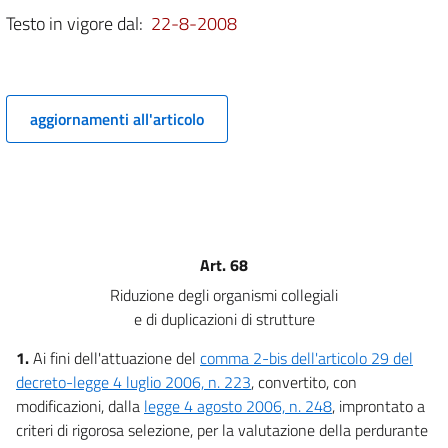
6 bis
Testo in vigore dal:
22-8-2008
6 ter
6 quater
6 quinquies
aggiornamenti all'articolo
6 sexies
Capo III
Energia
7
8
Art. 68
9
Riduzione degli organismi collegiali
10
e di duplicazioni di strutture
Capo IV
Casa e infrastrutture
1.
Ai fini dell'attuazione del
comma 2-bis dell'articolo 29 del
11
decreto-legge 4 luglio 2006, n. 223
, convertito, con
modificazioni, dalla
legge 4 agosto 2006, n. 248
, improntato a
12
criteri di rigorosa selezione, per la valutazione della perdurante
13