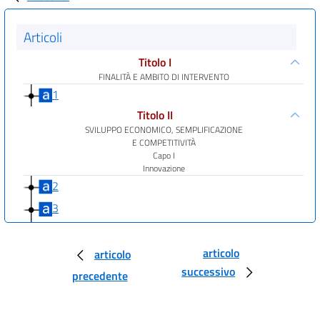
Articoli
Titolo I
FINALITÀ E AMBITO DI INTERVENTO
1
Titolo II
SVILUPPO ECONOMICO, SEMPLIFICAZIONE
E COMPETITIVITÀ
Capo I
Innovazione
2
3
4
Capo II
articolo
articolo
Impresa
successivo
precedente
5
6