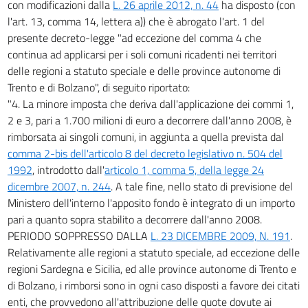
con modificazioni dalla
L. 26 aprile 2012, n. 44
ha disposto (con
l'art. 13, comma 14, lettera a)) che è abrogato l'art. 1 del
presente decreto-legge "ad eccezione del comma 4 che
continua ad applicarsi per i soli comuni ricadenti nei territori
delle regioni a statuto speciale e delle province autonome di
Trento e di Bolzano", di seguito riportato:
"4. La minore imposta che deriva dall'applicazione dei commi 1,
2 e 3, pari a 1.700 milioni di euro a decorrere dall'anno 2008, è
rimborsata ai singoli comuni, in aggiunta a quella prevista dal
comma 2-bis dell'articolo 8 del decreto legislativo n. 504 del
1992
, introdotto dall'
articolo 1, comma 5, della legge 24
dicembre 2007, n. 244
. A tale fine, nello stato di previsione del
Ministero dell'interno l'apposito fondo è integrato di un importo
pari a quanto sopra stabilito a decorrere dall'anno 2008.
PERIODO SOPPRESSO DALLA
L. 23 DICEMBRE 2009, N. 191
.
Relativamente alle regioni a statuto speciale, ad eccezione delle
regioni Sardegna e Sicilia, ed alle province autonome di Trento e
di Bolzano, i rimborsi sono in ogni caso disposti a favore dei citati
enti, che provvedono all'attribuzione delle quote dovute ai