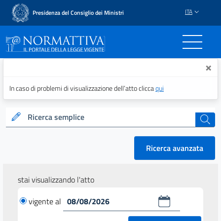
ITA
Presidenza del Consiglio dei Ministri
Normattiva - Il portale del
×
In caso di problemi di visualizzazione dell’atto clicca
qui
Ricerca semplice
cerca
Ricerca avanzata
stai visualizzando l'atto
vigente al