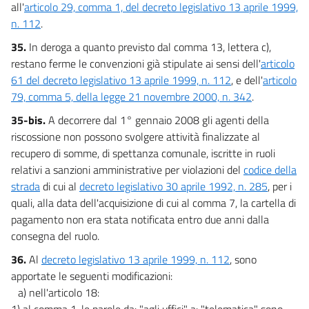
all'
articolo 29, comma 1, del decreto legislativo 13 aprile 1999,
n. 112
.
35.
In deroga a quanto previsto dal comma 13, lettera c),
restano ferme le convenzioni già stipulate ai sensi dell'
articolo
61 del decreto legislativo 13 aprile 1999, n. 112
, e dell'
articolo
79, comma 5, della legge 21 novembre 2000, n. 342
.
35-bis.
A decorrere dal 1° gennaio 2008 gli agenti della
riscossione non possono svolgere attività finalizzate al
recupero di somme, di spettanza comunale, iscritte in ruoli
relativi a sanzioni amministrative per violazioni del
codice della
strada
di cui al
decreto legislativo 30 aprile 1992, n. 285
, per i
quali, alla data dell'acquisizione di cui al comma 7, la cartella di
pagamento non era stata notificata entro due anni dalla
consegna del ruolo.
36.
Al
decreto legislativo 13 aprile 1999, n. 112
, sono
apportate le seguenti modificazioni:
a) nell'articolo 18:
1) al comma 1, le parole da: "agli uffici" a: "telematica" sono