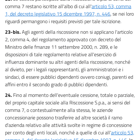
comma 7 restano iscritte all'albo di cui all'
articolo 53, comma
1, del decreto legislativo 15 dicembre 1997, n. 446
, se nei loro
riguardi permangono i requisiti previsti per tale iscrizione.
23-bis.
Agli agenti della riscossione non si applicano l'articolo
2, comma 4, del regolamento approvato con decreto del
Ministro delle fmanze 11 settembre 2000, n. 289, e le
disposizioni di tale regolamento relative all'esercizio di
influenza dominante su altri agenti della riscossione, nonché
al divieto, per i legali rappresentanti, gli amministratori e i
sindaci, di essere pubblici dipendenti ovvero coniugi, parenti ed
affini entro il secondo grado di pubblici dipendenti.
24.
Fino al momento dell'eventuale cessione, totale o parziale,
del proprio capitale sociale alla Riscossione S.p.a., ai sensi del
comma 7, o contestualmente alla stessa, le aziende
concessionarie possono trasferire ad altre società il ramo
d'azienda relativo alle attività svolte in regime di concessione
per conto degli enti locali, nonché a quelle di cui all'
articolo 53,
comma 1, del decreto legislativo 15 dicembre 1997, n. 446
. In