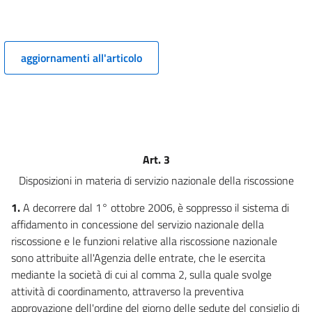
PEREQUAZIONE DELLE BASI IMPONIBILI
((,INTERVENTI PER L'UTILIZZO DI
GPL E METANO PER AUTOTRAZIONE E DISPOSIZIONI CONCERNENTI L'ANAS
SPA))
aggiornamenti all'articolo
4
5
5 bis
5 ter
5 quater
Art. 3
5 quinquies
Disposizioni in materia di servizio nazionale della riscossione
5 sexies
1.
A decorrere dal 1° ottobre 2006, è soppresso il sistema di
6
affidamento in concessione del servizio nazionale della
6 bis
riscossione e le funzioni relative alla riscossione nazionale
sono attribuite all'Agenzia delle entrate, che le esercita
6 ter
mediante la società di cui al comma 2, sulla quale svolge
7
attività di coordinamento, attraverso la preventiva
7 bis
approvazione dell'ordine del giorno delle sedute del consiglio di