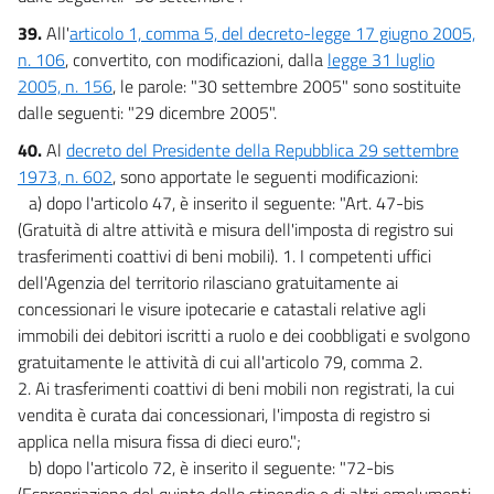
39.
All'
articolo 1, comma 5, del decreto-legge 17 giugno 2005,
n. 106
, convertito, con modificazioni, dalla
legge 31 luglio
2005, n. 156
, le parole: "30 settembre 2005" sono sostituite
dalle seguenti: "29 dicembre 2005".
40.
Al
decreto del Presidente della Repubblica 29 settembre
1973, n. 602
, sono apportate le seguenti modificazioni:
a) dopo l'articolo 47, è inserito il seguente: "Art. 47-bis
(Gratuità di altre attività e misura dell'imposta di registro sui
trasferimenti coattivi di beni mobili). 1. I competenti uffici
dell'Agenzia del territorio rilasciano gratuitamente ai
concessionari le visure ipotecarie e catastali relative agli
immobili dei debitori iscritti a ruolo e dei coobbligati e svolgono
gratuitamente le attività di cui all'articolo 79, comma 2.
2. Ai trasferimenti coattivi di beni mobili non registrati, la cui
vendita è curata dai concessionari, l'imposta di registro si
applica nella misura fissa di dieci euro.";
b) dopo l'articolo 72, è inserito il seguente: "72-bis
(Espropriazione del quinto dello stipendio e di altri emolumenti