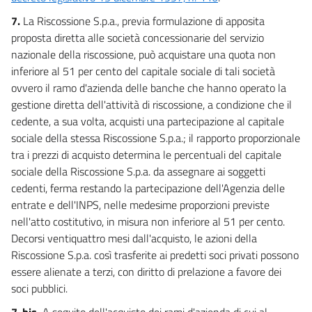
7.
La Riscossione S.p.a., previa formulazione di apposita
proposta diretta alle società concessionarie del servizio
nazionale della riscossione, può acquistare una quota non
inferiore al 51 per cento del capitale sociale di tali società
ovvero il ramo d'azienda delle banche che hanno operato la
gestione diretta dell'attività di riscossione, a condizione che il
cedente, a sua volta, acquisti una partecipazione al capitale
sociale della stessa Riscossione S.p.a.; il rapporto proporzionale
tra i prezzi di acquisto determina le percentuali del capitale
sociale della Riscossione S.p.a. da assegnare ai soggetti
cedenti, ferma restando la partecipazione dell'Agenzia delle
entrate e dell'INPS, nelle medesime proporzioni previste
nell'atto costitutivo, in misura non inferiore al 51 per cento.
Decorsi ventiquattro mesi dall'acquisto, le azioni della
Riscossione S.p.a. così trasferite ai predetti soci privati possono
essere alienate a terzi, con diritto di prelazione a favore dei
soci pubblici.
7-bis.
A seguito dell'acquisto dei rami d'azienda di cui al