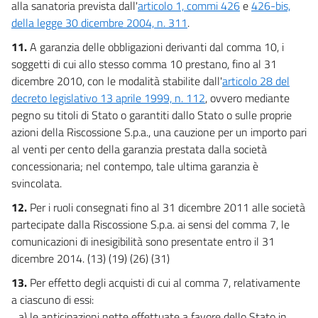
alla sanatoria prevista dall'
articolo 1, commi 426
e
426-bis,
della legge 30 dicembre 2004, n. 311
.
11.
A garanzia delle obbligazioni derivanti dal comma 10, i
soggetti di cui allo stesso comma 10 prestano, fino al 31
dicembre 2010, con le modalità stabilite dall'
articolo 28 del
decreto legislativo 13 aprile 1999, n. 112
, ovvero mediante
pegno su titoli di Stato o garantiti dallo Stato o sulle proprie
azioni della Riscossione S.p.a., una cauzione per un importo pari
al venti per cento della garanzia prestata dalla società
concessionaria; nel contempo, tale ultima garanzia è
svincolata.
12.
Per i ruoli consegnati fino al 31 dicembre 2011 alle società
partecipate dalla Riscossione S.p.a. ai sensi del comma 7, le
comunicazioni di inesigibilità sono presentate entro il 31
dicembre 2014. (13) (19) (26) (31)
13.
Per effetto degli acquisti di cui al comma 7, relativamente
a ciascuno di essi:
a) le anticipazioni nette effettuate a favore dello Stato in