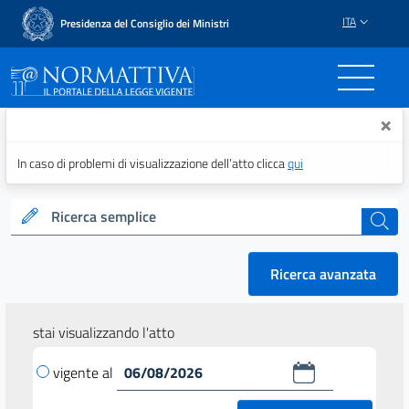
ITA
Presidenza del Consiglio dei Ministri
Normattiva - Il portale del
×
In caso di problemi di visualizzazione dell’atto clicca
qui
Ricerca semplice
cerca
Ricerca avanzata
stai visualizzando l'atto
vigente al