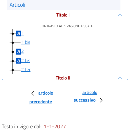
Articoli
Titolo I
CONTRASTO ALL'EVASIONE FISCALE
1
1 bis
2
2 bis
2 ter
Titolo II
RIFORMA DELLA RISCOSSIONE
((E DISPOSIZIONI IN MATERIA DI GIUSTIZIA
articolo
articolo
TRIBUTARIA))
successivo
3
precedente
3 bis
3 ter
Testo in vigore dal:
1-1-2027
Titolo III