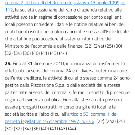
comma 2, lettera d) del decreto legislativo 13 aprile 1999, n.
112
, le società cessionarie del ramo di azienda relativo alle
attività svolte in regime di concessione per conto degli enti
locali possono richiedere i dati e le notizie relative ai beni dei
contribuenti iscritti nei ruoli in carico alle stesse all'Ente locale,
che a tal fine può accedere al sistema informativo del
Ministero dell'economia e delle finanze. (22) (24a) (25) (30)
(32) (34) (36) (40) (41) (43) (44)
25.
Fino al 31 dicembre 2010, in mancanza di trasferimento
effettuato ai sensi del comma 24 e di diversa determinazione
dell'ente creditore, le attività di cui allo stesso comma 24 sono
gestite dalla Riscossione S.p.a. o dalle società dalla stessa
partecipate ai sensi del comma 7, fermo il rispetto di procedure
di gara ad evidenza pubblica. Fino alla stessa data possono
essere prorogati i contratti in corso tra gli enti locali e le
società iscritte all'albo di cui all'
articolo 53, comma 1, del
decreto legislativo 15 dicembre 1997, n. 446
. (22) (24a) (25)
(30) (32) (34) (36) (40) (41) (43) (44)