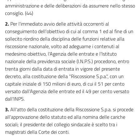
amministrazione e delle deliberazioni da assumere nello stesso
7 ter
consiglio. (44)
7 quater
2.
Per l'immediato avvio delle attività occorrenti al
7 quinquies
conseguimento dell'obiettivo di cui al comma 1 ed al fine di un
7 sexies
sollecito riordino della disciplina delle funzioni relative alla
Titolo IV
riscossione nazionale, volto ad adeguarne i contenuti al
medesimo obiettivo, l'Agenzia delle entrate e l'Istituto
PREVIDENZA E SANITÀ
((. ULTERIORI INTERVENTI))
nazionale della previdenza sociale (I.N.P.S.) procedono, entro
8
trenta giorni dalla data di entrata in vigore del presente
8 bis
decreto, alla costituzione della "Riscossione S.p.a.", con un
9
capitale iniziale di 150 milioni di euro, di cui il 51 per cento
versato dall'Agenzia delle entrate ed il 49 per cento versato
10
dall'INPS.
10 bis
3.
All'atto della costituzione della Riscossione S.p.a. si procede
10 ter
all'approvazione dello statuto ed alla nomina delle cariche
11
sociali; il presidente del collegio sindacale è scelto tra i
magistrati della Corte dei conti.
11 bis