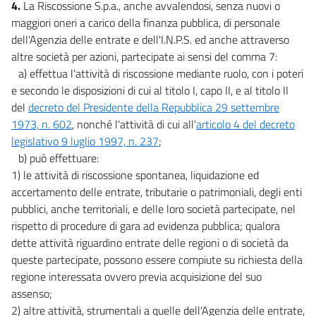
11 ter
4.
La Riscossione S.p.a., anche avvalendosi, senza nuovi o
maggiori oneri a carico della finanza pubblica, di personale
11 quater
dell'Agenzia delle entrate e dell'I.N.P.S. ed anche attraverso
11 quinquies
altre società per azioni, partecipate ai sensi del comma 7:
11 sexies
a) effettua l'attività di riscossione mediante ruolo, con i poteri
e secondo le disposizioni di cui al titolo I, capo II, e al titolo II
11 septies
del
decreto del Presidente della Repubblica 29 settembre
11 octies
1973, n. 602
, nonché l'attività di cui all'
articolo 4 del decreto
11 novies
legislativo 9 luglio 1997, n. 237
;
b) può effettuare:
11 decies
1) le attività di riscossione spontanea, liquidazione ed
11 undecies
accertamento delle entrate, tributarie o patrimoniali, degli enti
11 duodecies
pubblici, anche territoriali, e delle loro società partecipate, nel
11 terdecies
rispetto di procedure di gara ad evidenza pubblica; qualora
dette attività riguardino entrate delle regioni o di società da
11 quaterdecies
queste partecipate, possono essere compiute su richiesta della
11 quindecies
regione interessata ovvero previa acquisizione del suo
11 sexdecies
assenso;
2) altre attività, strumentali a quelle dell'Agenzia delle entrate,
12