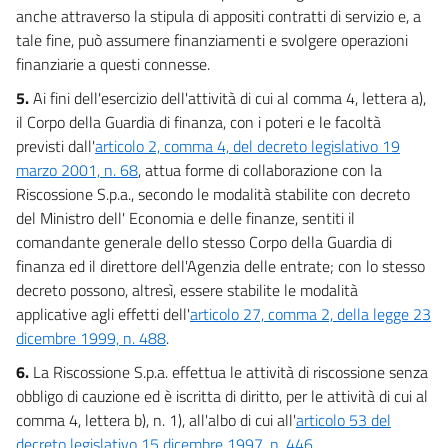
anche attraverso la stipula di appositi contratti di servizio e, a
13
tale fine, può assumere finanziamenti e svolgere operazioni
finanziarie a questi connesse.
Allegati
5.
Ai fini dell'esercizio dell'attività di cui al comma 4, lettera a),
Tabella A
il Corpo della Guardia di finanza, con i poteri e le facoltà
Tabella A
previsti dall'
articolo 2, comma 4, del decreto legislativo 19
marzo 2001, n. 68
, attua forme di collaborazione con la
Riscossione S.p.a., secondo le modalità stabilite con decreto
del Ministro dell' Economia e delle finanze, sentiti il
comandante generale dello stesso Corpo della Guardia di
finanza ed il direttore dell'Agenzia delle entrate; con lo stesso
decreto possono, altresì, essere stabilite le modalità
applicative agli effetti dell'
articolo 27, comma 2, della legge 23
dicembre 1999, n. 488
.
6.
La Riscossione S.p.a. effettua le attività di riscossione senza
obbligo di cauzione ed è iscritta di diritto, per le attività di cui al
comma 4, lettera b), n. 1), all'albo di cui all'
articolo 53 del
decreto legislativo 15 dicembre 1997, n. 446
.