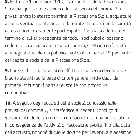
8.
Entro il 31 dicembre 2010, i soci pubblici della Riscossione
S.p.a. riacquistano le azioni cedute ai sensi del comma 7 a
privati; entro lo stesso termine la Riscossione S.p.a. acquista le
azioni eventualmente ancora detenute da privati nelle società
da essa non interamente partecipate. Dopo la scadenza del
termine di cui al precedente periodo, i soci pubblici possono
cedere le loro azioni anche a soci privati, scelti in conformità
alle regole di evidenza pubblica, entro il limite del 49 per cento
del capitale sociale della Riscossione S.p.a..
9.
I prezzi delle operazioni da effettuare ai sensi dei commi 7 e
8 sono stabiliti sulla base di criteri generali individuati da
primarie istituzioni finanziarie, scelte con procedure
competitive.
10.
A seguito degli acquisti delle società concessionarie
previsti dal comma 7, si trasferisce ai cedenti l'obbligo di
versamento delle somme da corrispondere a qualunque titolo
in conseguenza dell'attività di riscossione svolta fino alla data
dell'acquisto, nonché di quelle dovute per l'eventuale adesione