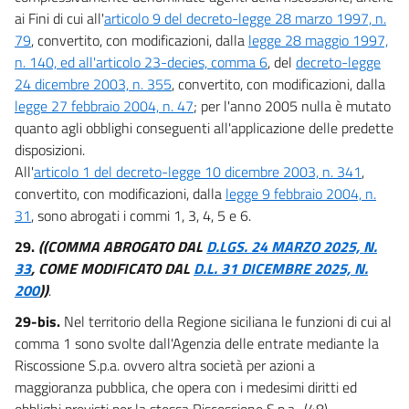
ai Fini di cui all'
articolo 9 del decreto-legge 28 marzo 1997, n.
79
, convertito, con modificazioni, dalla
legge 28 maggio 1997,
n. 140, ed all'articolo 23-decies, comma 6
, del
decreto-legge
24 dicembre 2003, n. 355
, convertito, con modificazioni, dalla
legge 27 febbraio 2004, n. 47
; per l'anno 2005 nulla è mutato
quanto agli obblighi conseguenti all'applicazione delle predette
disposizioni.
All'
articolo 1 del decreto-legge 10 dicembre 2003, n. 341
,
convertito, con modificazioni, dalla
legge 9 febbraio 2004, n.
31
, sono abrogati i commi 1, 3, 4, 5 e 6.
29.
((COMMA ABROGATO DAL
D.LGS. 24 MARZO 2025, N.
33
, COME MODIFICATO DAL
D.L. 31 DICEMBRE 2025, N.
200
))
.
29-bis.
Nel territorio della Regione siciliana le funzioni di cui al
comma 1 sono svolte dall'Agenzia delle entrate mediante la
Riscossione S.p.a. ovvero altra società per azioni a
maggioranza pubblica, che opera con i medesimi diritti ed
obblighi previsti per la stessa Riscossione S.p.a.. (48)