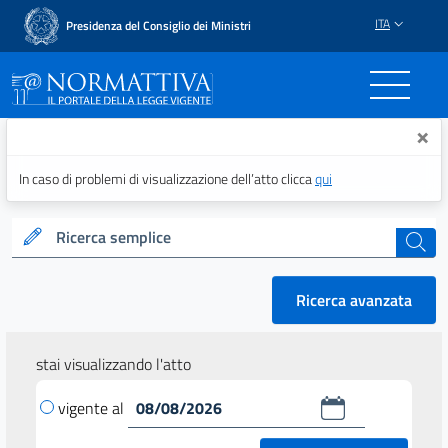
ITA
Presidenza del Consiglio dei Ministri
Normattiva - Il portale del
×
In caso di problemi di visualizzazione dell’atto clicca
qui
Ricerca semplice
cerca
Ricerca avanzata
stai visualizzando l'atto
vigente al