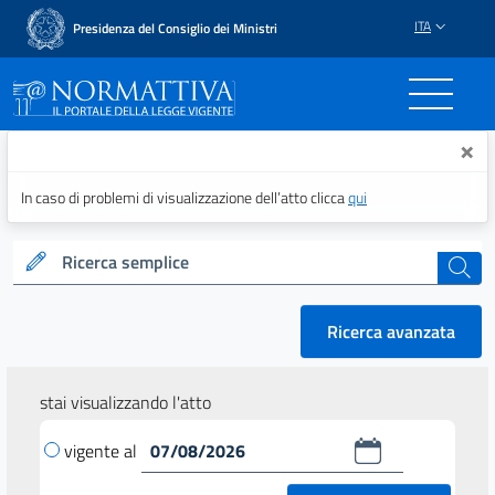
ITA
Presidenza del Consiglio dei Ministri
Normattiva - Il portale del
×
In caso di problemi di visualizzazione dell’atto clicca
qui
Ricerca semplice
cerca
Ricerca avanzata
stai visualizzando l'atto
vigente al