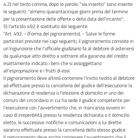
4.2) nel terzo comma, dopo le parole: "sia inserito" sono inserite
le seguenti: "almeno quarantacinque giorni prima del termine
per la presentazione delle offerte o della data dell'incanto";
5) l'articolo 492 è sostituito dal seguente:
"Art. 492. - (Forma del pignoramento). - Salve le forme
particolari previste nei capi seguenti, il pignoramento consiste in
un'ingiunzione che l'ufficiale giudiziario fa al debitore di astenersi
da qualunque atto diretto a sottrarre alla garanzia del credito
esattamente indicato i beni che si assoggettano
all'espropriazione e i frutti di essi.
Il pignoramento deve altresì contenere l'invito rivolto al debitore
ad effettuare presso la cancelleria del giudice dell'esecuzione la
dichiarazione di residenza o l'elezione di domicilio in uno dei
comuni del circondario in cui ha sede il giudice competente per
l'esecuzione con l'avvertimento che, in mancanza ovvero in
caso di irreperibilità presso la residenza dichiarata o il domicilio
eletto, le successive notifiche o comunicazioni a lui dirette
saranno effettuate presso la cancelleria dello stesso giudice.
Il pignoramento deve anche contenere l'avvertimento che il