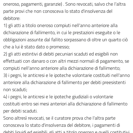
oneroso, pagamenti, garanzie) . Sono revocati, salvo che l'altra
10 bis
parte provi che non conosceva lo stato d'insolvenza del
10 ter
debitore:
1) gli atti a titolo oneroso compiuti nell'anno anteriore alla
11
dichiarazione di fallimento, in cui le prestazioni eseguite o le
11 bis
obbligazioni assunte dal fallito sorpassano di oltre un quarto ciò
11 ter
che a lui è stato dato o promesso;
2) gli atti estintivi di debiti pecuniari scaduti ed esigibili non
11 quater
effettuati con danaro o con altri mezzi normali di pagamento, se
11 quinquies
compiuti nell'anno anteriore alla dichiarazione di fallimento;
12
3) i pegni, le anticresi e le ipoteche volontarie costituiti nell'anno
Capo VII
anteriore alla dichiarazione di fallimento per debiti preesistenti
MODERNIZZAZIONE DEI SISTEMI DI PROTEZIONE SOCIALE E
non scaduti;
POTENZIAMENTO AMMORTIZZATORI SOCIALI
4) i pegni, le anticresi e le ipoteche giudiziali o volontarie
13
costituiti entro sei mesi anteriori alla dichiarazione di fallimento
13 bis
per debiti scaduti.
Sono altresì revocati, se il curatore prova che l'altra parte
13 ter
conosceva lo stato d'insolvenza del debitore, i pagamenti di
Capo VIII
debiti liquidi ed esigibili, gli atti a titolo oneroso e quelli costitutivi