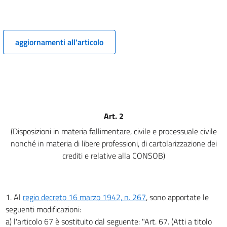
Capo III
POTENZIAMENTO DELLA RETE INFRASTRUTTURALE
5
5 bis
aggiornamenti all'articolo
Capo IV
AUMENTO E RAZIONALIZZAZIONE DEGLI INVESTIMENTI IN RICERCA E
SVILUPPO
6
6 bis
Art. 2
Capo V
SVILUPPO DELL'INNOVAZIONE
((E))
DELLA DIFFUSIONE DELLE TECNOLOGIE
(Disposizioni in materia fallimentare, civile e processuale civile
7
nonché in materia di libere professioni, di cartolarizzazione dei
Capo VI
crediti e relative alla CONSOB)
RAFFORZAMENTO DELLA BASE PRODUTTIVA
8
8 bis
1. Al
regio decreto 16 marzo 1942, n. 267
, sono apportate le
9
seguenti modificazioni:
a) l'articolo 67 è sostituito dal seguente: "Art. 67. (Atti a titolo
10