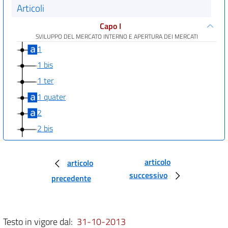
Articoli
Capo I
SVILUPPO DEL MERCATO INTERNO E APERTURA DEI MERCATI
1
1 bis
1 ter
1 quater
2
2 bis
Capo II
SEMPLIFICAZIONE DELLA REGOLAMENTAZIONE
articolo
articolo
3
successivo
precedente
4
4 bis
4 ter
Testo in vigore dal:
31-10-2013