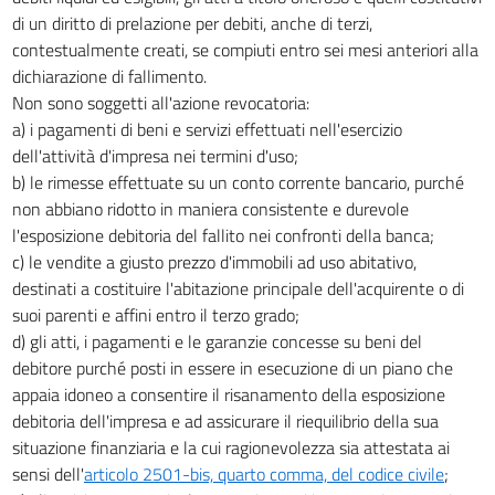
INCREMENTO DEGLI INVESTIMENTI IN CAPITALE UMANO, POTENZIAMENTO
di un diritto di prelazione per debiti, anche di terzi,
DEL SISTEMA SCOLASTICO E DEI SISTEMI DI ACQUISIZIONE DELLE
CONOSCENZE DEI LAVORATORI.
contestualmente creati, se compiuti entro sei mesi anteriori alla
14
dichiarazione di fallimento.
Non sono soggetti all'azione revocatoria:
14 bis
a) i pagamenti di beni e servizi effettuati nell'esercizio
14 ter
dell'attività d'impresa nei termini d'uso;
Capo IX
b) le rimesse effettuate su un conto corrente bancario, purché
DISPOSIZIONI FINALI
non abbiano ridotto in maniera consistente e durevole
15
l'esposizione debitoria del fallito nei confronti della banca;
16
c) le vendite a giusto prezzo d'immobili ad uso abitativo,
destinati a costituire l'abitazione principale dell'acquirente o di
suoi parenti e affini entro il terzo grado;
d) gli atti, i pagamenti e le garanzie concesse su beni del
debitore purché posti in essere in esecuzione di un piano che
appaia idoneo a consentire il risanamento della esposizione
debitoria dell'impresa e ad assicurare il riequilibrio della sua
situazione finanziaria e la cui ragionevolezza sia attestata ai
sensi dell'
articolo 2501-bis, quarto comma, del codice civile
;