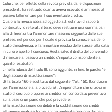
Colui che, per effetto della revoca prevista dalle disposizioni
precedenti, ha restituito quanto aveva ricevuto è ammesso al
passivo fallimentare per il suo eventuale credito.
Qualora la revoca abbia ad oggetto atti estintivi di rapporti
continuativi o reiterati, il terzo deve restituire una somma pari
alla differenza tra l'ammontare massimo raggiunto dalle sue
pretese, nel periodo per il quale è provata la conoscenza dello
stato d'insolvenza, e l'ammontare residuo delle stesse, alla data
in cui si è aperto il concorso. Resta salvo il diritto del convenuto
d'insinuare al passivo un credito d'importo corrispondente a
quanto restituito.";
c) nella rubrica del Titolo III, sono aggiunte, in fine, le parole: "e
degli accordi di ristrutturazione";
d) l'articolo 160 è sostituito dal seguente: "Art. 160. (Condizioni
per l'ammissione alla procedura) . L'imprenditore che si trova in
stato di crisi può proporre ai creditori un concordato preventivo
sulla base di un piano che può prevedere:
a) la ristrutturazione dei debiti e la soddisfazione dei crediti
attraverso qualsiasi forma, anche mediante cessione dei beni,