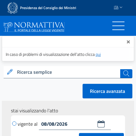
ITA
Presidenza del Consiglio dei Ministri
Normattiva - Il portale del
×
In caso di problemi di visualizzazione dell’atto clicca
qui
Ricerca semplice
cerca
Ricerca avanzata
stai visualizzando l'atto
vigente al