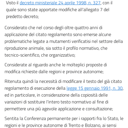
23
Visto il
decreto ministeriale 24 aprile 1998, n. 327
, con il
quale sono state apportate modifiche all'allegato 7 del
24
predetto decreto;
25
Considerato che nel corso degli oltre quattro anni di
26
applicazione del citato regolamento sono emerse alcune
27
problematiche legate a mutamenti verificatisi nel settore della
28
riproduzione animale, sia sotto il profilo normativo, che
tecnico-scientifico, che organizzativo;
29
30
Considerate al riguardo anche le molteplici proposte di
modifica richieste dalle regioni e province autonome;
31
Ritenuta quindi la necessità di modificare il testo del già citato
32
regolamento di esecuzione della
legge 15 gennaio 1991, n. 30
,
Capo V
ed in particolare, in considerazione della copiosità delle
Certificazione degli interventi
variazioni di sostituire l'intero testo normativo al fine di
fecondativi e degli impianti embrionali
33
permettere una più agevole applicazione e consultazione;
34
Sentita la Conferenza permanente per i rapporti fra lo Stato, le
regioni e le province autonome di Trento e Bolzano, ai sensi
35