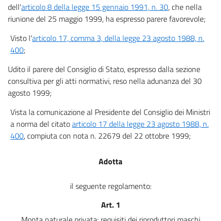
dell'
articolo 8 della legge 15 gennaio 1991, n. 30
, che nella
Capo VI
riunione del 25 maggio 1999, ha espresso parere favorevole;
Vigilanza e controlli
36
Visto l'
articolo 17, comma 3, della legge 23 agosto 1988, n.
37
400
;
38
Udito il parere del Consiglio di Stato, espresso dalla sezione
39
consultiva per gli atti normativi, reso nella adunanza del 30
agosto 1999;
Capo VII
Importazione ed esportazione
Vista la comunicazione al Presidente del Consiglio dei Ministri
di bestiame e materiale da riproduzione
a norma del citato
articolo 17 della legge 23 agosto 1988, n.
40
400
, compiuta con nota n. 22679 del 22 ottobre 1999;
Capo VIII
Norme finali
Adotta
41
42
il seguente regolamento:
43
Art. 1
Monta naturale privata: requisiti dei riproduttori maschi