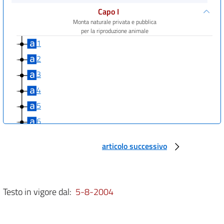
Capo I
Monta naturale privata e pubblica
per la riproduzione animale
1
2
3
4
5
6
Capo II
articolo successivo
Stazioni di inseminazione artificiale equina pubblica
7
8
9
Testo in vigore dal:
5-8-2004
Capo III
Inseminazione artificiale