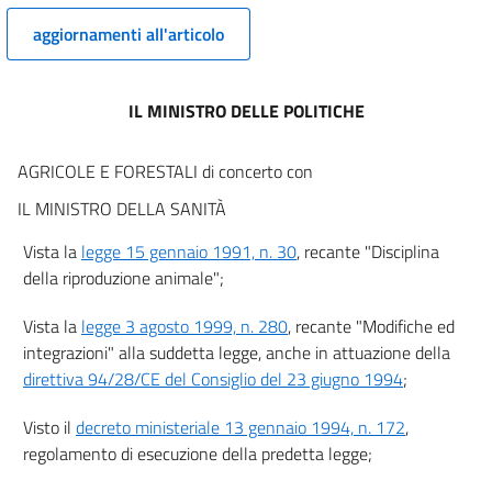
10
aggiornamenti all'articolo
11
12
13
IL MINISTRO DELLE POLITICHE
14
AGRICOLE E FORESTALI di concerto con
15
IL MINISTRO DELLA SANITÀ
16
17
Vista la
legge 15 gennaio 1991, n. 30
, recante "Disciplina
della riproduzione animale";
18
19
Vista la
legge 3 agosto 1999, n. 280
, recante "Modifiche ed
20
integrazioni" alla suddetta legge, anche in attuazione della
direttiva 94/28/CE del Consiglio del 23 giugno 1994
;
21
22
Visto il
decreto ministeriale 13 gennaio 1994, n. 172
,
Capo IV
regolamento di esecuzione della predetta legge;
Embrioni