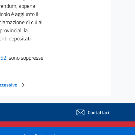
eferendum, appena
colo è aggiunto il
oclamazione di cui al
provinciali la
enti depositati
352
, sono soppresse
uccessivo
Contattaci