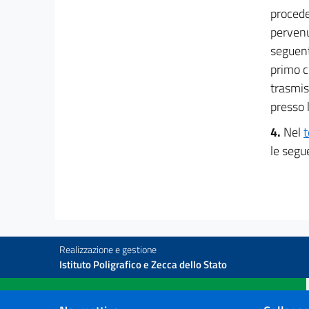
procede
pervenu
seguent
primo c
trasmis
presso l
4.
Nel
t
le segue
Realizzazione e gestione
Istituto Poligrafico e Zecca dello Stato