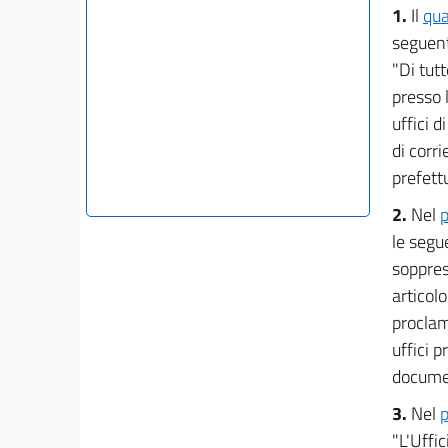
1.
Il
qua
seguen
"Di tut
presso l
uffici 
di corr
prefettu
2.
Nel
p
le segu
soppres
articolo
proclam
uffici p
documen
3.
Nel
p
"L'Uffic