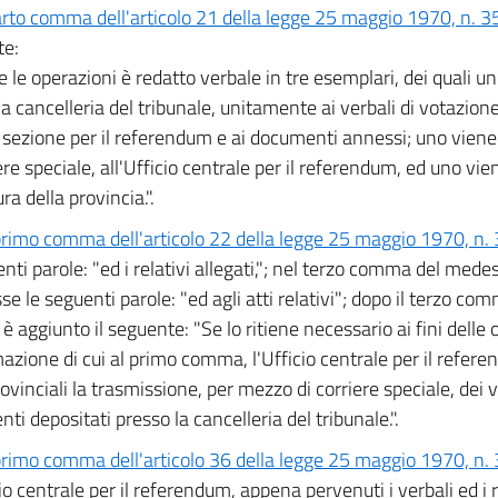
rto comma dell'articolo 21 della legge 25 maggio 1970, n. 3
te:
te le operazioni è redatto verbale in tre esemplari, dei quali u
a cancelleria del tribunale, unitamente ai verbali di votazione 
di sezione per il referendum e ai documenti annessi; uno vien
iere speciale, all'Ufficio centrale per il referendum, ed uno vi
ra della provincia.".
rimo comma dell'articolo 22 della legge 25 maggio 1970, n.
enti parole: "ed i relativi allegati,"; nel terzo comma del med
se le seguenti parole: "ed agli atti relativi"; dopo il terzo co
 è aggiunto il seguente: "Se lo ritiene necessario ai fini delle 
azione di cui al primo comma, l'Ufficio centrale per il refere
rovinciali la trasmissione, per mezzo di corriere speciale, dei v
ti depositati presso la cancelleria del tribunale.".
rimo comma dell'articolo 36 della legge 25 maggio 1970, n.
io centrale per il referendum, appena pervenuti i verbali ed i re