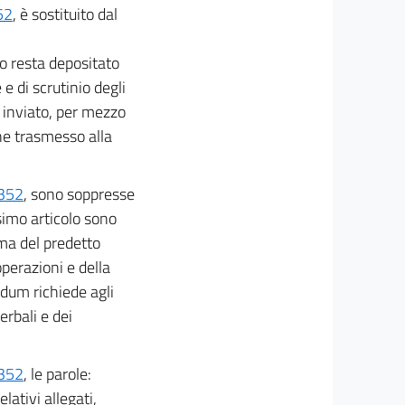
52
, è sostituito dal
no resta depositato
e di scrutinio degli
e inviato, per mezzo
ene trasmesso alla
 352
, sono soppresse
esimo articolo sono
mma del predetto
operazioni e della
ndum richiede agli
erbali e dei
 352
, le parole:
lativi allegati,