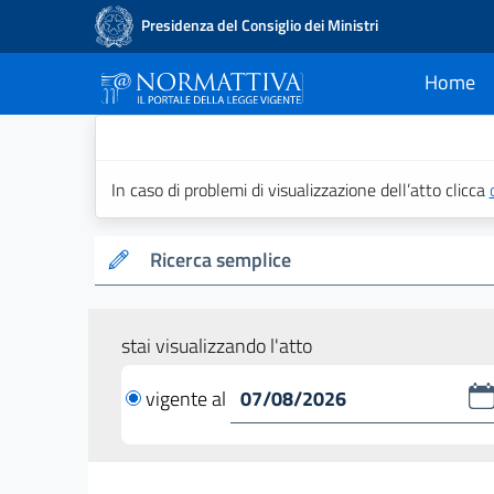
Presidenza del Consiglio dei Ministri
Home
current
Normattiva - Il po
In caso di problemi di visualizzazione dell’atto clicca
Ricerca semplice
stai visualizzando l'atto
vigente al