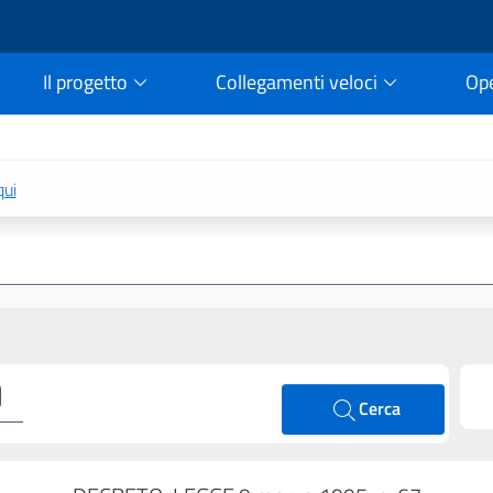
Il progetto
Collegamenti veloci
Op
rtale della legge vigent
qui
Cerca