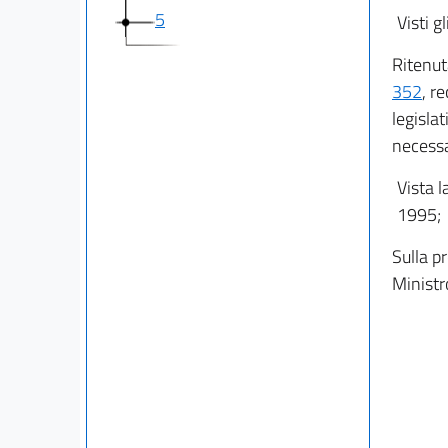
5
Visti gl
Ritenut
352
, r
legislat
necessa
Vista l
1995;
Sulla p
Ministro