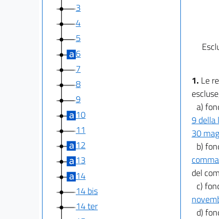
3
4
5
Escl
6
7
1.
Le re
8
escluse,
9
a) fon
10
9 della
11
30 mag
12
b) fon
comma 1
13
del com
14
c) fon
14 bis
novemb
14 ter
d) fon