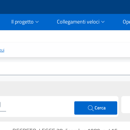
Il progetto
Collegamenti veloci
Op
rtale della legge vigent
qui
Cerca