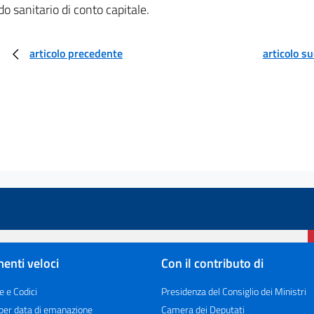
do sanitario di conto capitale.
articolo precedente
articolo s
enti veloci
Con il contributo di
e e Codici
Presidenza del Consiglio dei Ministri
 per data di emanazione
Camera dei Deputati