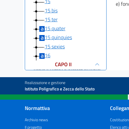
15
e) fon
15 bis
15 ter
15 quater
15 quinquies
15 sexies
16
CAPO II
NORME IN MATERIA DI RAPPORTI FINANZIARI
TRA LO STATO E LE REGIONI
17
Realizzazione e gestione
Istituto Poligrafico e Zecca dello Stato
18
19
Normattiva
Collegam
20
21
Archivio news
Costituzion
22
Il progetto
Elenco atti