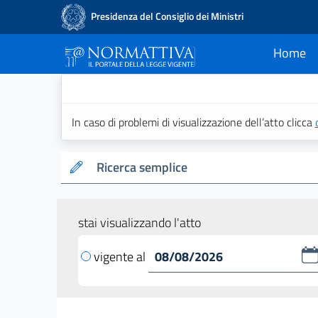
Presidenza del Consiglio dei Ministri
Home
current
Normattiva - Il po
In caso di problemi di visualizzazione dell’atto clicca
Ricerca semplice
stai visualizzando l'atto
vigente al