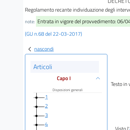
DECRETO 
Regolamento recante individuazione degli interve
Entrata in vigore del provvedimento: 06/
note:
(GU n.68 del 22-03-2017)
nascondi
Articoli
Capo I
Testo in 
Disposizioni generali
1
2
3
4
Visto l'