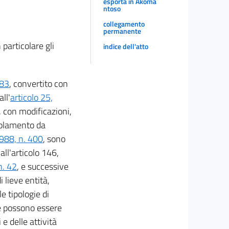
esporta in Akoma
ntoso
collegamento
permanente
 particolare gli
indice dell'atto
 83
, convertito con
ll'
articolo 25,
, con modificazioni,
golamento da
1988, n. 400
, sono
all'articolo 146,
n. 42
, e successive
i lieve entità,
e tipologie di
he possono essere
 e delle attività