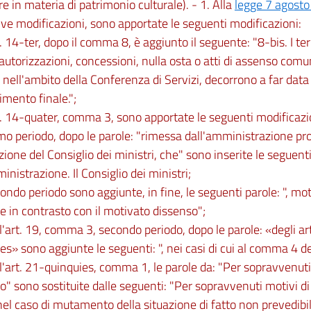
e in materia di patrimonio culturale). - 1. Alla
legge 7 agosto
ve modificazioni, sono apportate le seguenti modificazioni:
t. 14-ter, dopo il comma 8, è aggiunto il seguente: "8-bis. I term
, autorizzazioni, concessioni, nulla osta o atti di assenso co
i nell'ambito della Conferenza di Servizi, decorrono a far data
mento finale.";
rt. 14-quater, comma 3, sono apportate le seguenti modificazi
imo periodo, dopo le parole: "rimessa dall'amministrazione pr
zione del Consiglio dei ministri, che" sono inserite le seguenti
inistrazione. Il Consiglio dei ministri;
condo periodo sono aggiunte, in fine, le seguenti parole: ", m
e in contrasto con il motivato dissenso";
ll'art. 19, comma 3, secondo periodo, dopo le parole: «degli ar
s» sono aggiunte le seguenti: ", nei casi di cui al comma 4 de
ll'art. 21-quinquies, comma 1, le parole da: "Per sopravvenuti"
io" sono sostituite dalle seguenti: "Per sopravvenuti motivi di
el caso di mutamento della situazione di fatto non prevedib