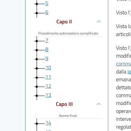
5
6
Visto l'
Capo II
Vista l
articol
Procedimento autorizzatorio semplificato
7
Visto l'
8
modifi
9
comma 
10
dalla
l
11
emanar
12
dettate
13
comma 
modific
Capo III
operare
Norme finali
interv
14
regolat