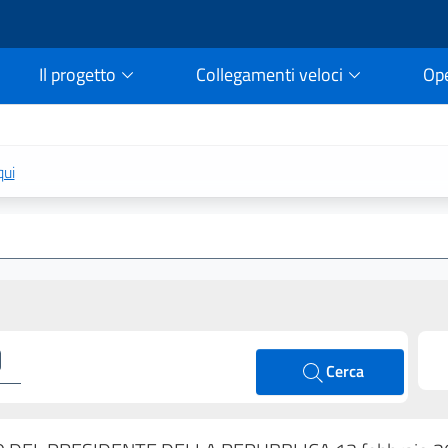
Il progetto
Collegamenti veloci
Op
rtale della legge vigent
qui
Cerca