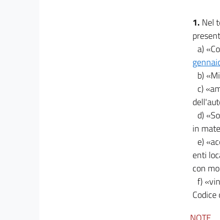
1.
Nel t
present
a) «Co
gennaio
b) «Mi
c) «am
dell'au
d) «So
in mate
e) «ac
enti loca
con mod
f) «vi
Codice 
NOTE