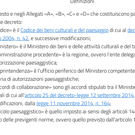
Definizioni
esto e negli Allegati «A», «B», «C» e «D» che costituiscono p
e decreto:
dice» è il
Codice dei beni culturali e del paesaggio
di cui al
dec
 2004, n. 42
, e successive modificazioni;
nistero» è il Ministero dei beni e delle attività culturali e del 
ministrazione procedente» è la regione, ovvero l'ente delegat
torizzazione paesaggistica;
printendenza» è l'ufficio periferico del Ministero competente a
ria di autorizzazioni paesaggistiche;
cordi di collaborazione» sono gli accordi stipulati tra il Ministe
li di cui all'
articolo 25 del decreto-legge 12 settembre 2014,
ificazioni, dalla
legge 11 novembre 2014, n. 164
;
ncolo paesaggistico» è quello imposto ai sensi degli articoli 1
o delle previgenti norme, ovvero quello previsto dall'articolo 