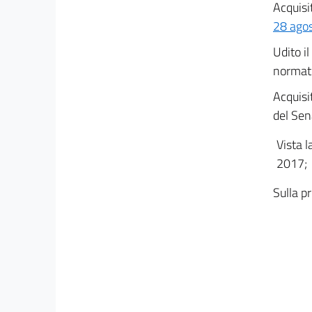
Allegato D
Acquisit
Allegato D
28 agos
Udito il
normati
Acquisi
del Sen
Vista l
2017;
Sulla pr