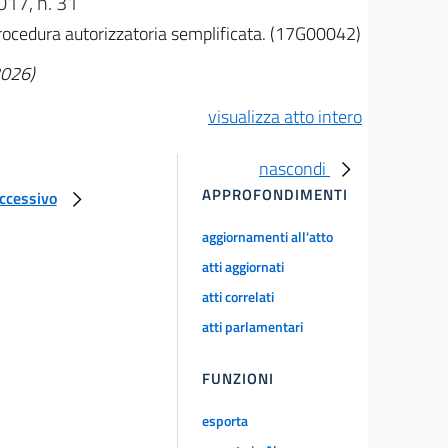
17, n. 31
procedura autorizzatoria semplificata. (17G00042)
2026)
visualizza atto intero
nascondi
APPROFONDIMENTI
uccessivo
aggiornamenti all'atto
atti aggiornati
atti correlati
atti parlamentari
FUNZIONI
esporta