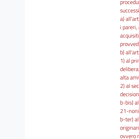
procedur
successi
a) all'ar
i pareri
acquisit
provvedi
b) all'a
1) al pr
delibera
alta amm
2) al se
decision
b-bis) a
21-nonie
b-ter) a
originar
ovvero n