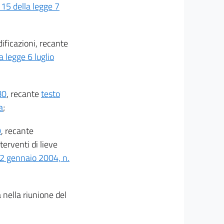
 15 della legge 7
ificazioni, recante
a legge 6 luglio
80
, recante
testo
a
;
9
, recante
erventi di lieve
22 gennaio 2004, n.
 nella riunione del