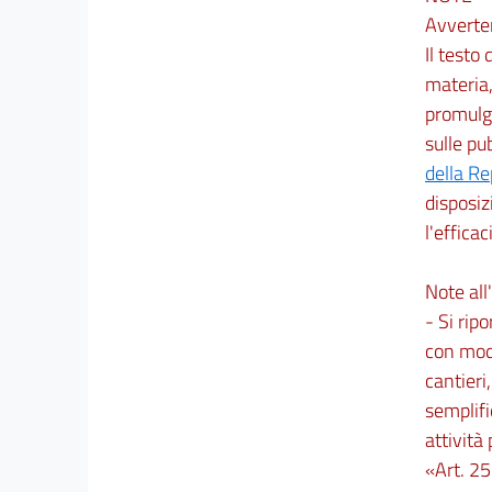
Avverte
Il testo
materia,
promulga
sulle pu
della R
disposiz
l'efficac
Note all'
- Si ripo
con modi
cantieri
semplifi
attività
«Art. 25