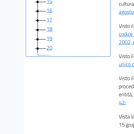
15
cultura
16
agosto
17
Visto i
18
codice 
19
2002, 
20
Visto i
Allegati
unico d
Allegato A
Visto i
Allegato A
procedi
entità,
Allegato B
42
;
Allegato B
Allegato C
Vista l
Allegato C
15 giu