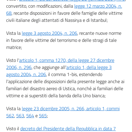
convertito, con modificazioni, dalla
legge 12 marzo 2004, n.
68
, recante disposizioni in favore delle famiglie delle vittime
civili italiane degli attentati di Nassirya e di Istanbul;
Vista la
legge 3 agosto 2004, n. 206
, recante nuove norme
in favore delle vittime del terrorismo e delle stragi di tale
matrice;
Visto l'
articolo 1, comma 1270, della legge 27 dicembre
2006, n. 296
, che aggiunge all'
articolo 1, della legge 3
agosto 2004, n. 206
, il comma 1-bis, estendendo
l'applicazione delle disposizioni della presente legge anche ai
familiari del disastro aereo di Ustica, nonché ai familiari delle
vittime e ai superstiti della banda della Uno bianca;
Vista la
legge 23 dicembre 2005, n. 266, articolo 1, commi
562
,
563
,
564
e
565
;
Visto il
decreto del Presidente della Repubblica in data 7