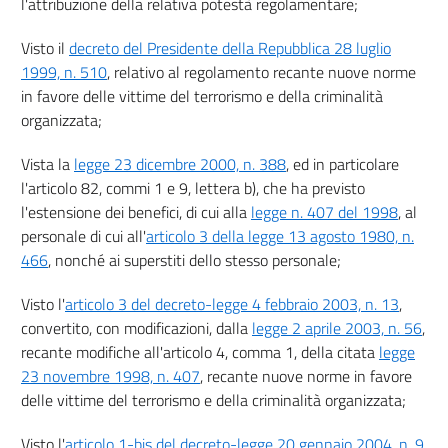
l'attribuzione della relativa potestà regolamentare;
Visto il
decreto del Presidente della Repubblica 28 luglio
1999, n. 510
, relativo al regolamento recante nuove norme
in favore delle vittime del terrorismo e della criminalità
organizzata;
Vista la
legge 23 dicembre 2000, n. 388
, ed in particolare
l'articolo 82, commi 1 e 9, lettera b), che ha previsto
l'estensione dei benefici, di cui alla
legge n. 407 del 1998
, al
personale di cui all'
articolo 3 della legge 13 agosto 1980, n.
466
, nonché ai superstiti dello stesso personale;
Visto l'
articolo 3 del decreto-legge 4 febbraio 2003, n. 13
,
convertito, con modificazioni, dalla
legge 2 aprile 2003, n. 56
,
recante modifiche all'articolo 4, comma 1, della citata
legge
23 novembre 1998, n. 407
, recante nuove norme in favore
delle vittime del terrorismo e della criminalità organizzata;
Visto l'
articolo 1-bis del decreto-legge 20 gennaio 2004, n. 9
,