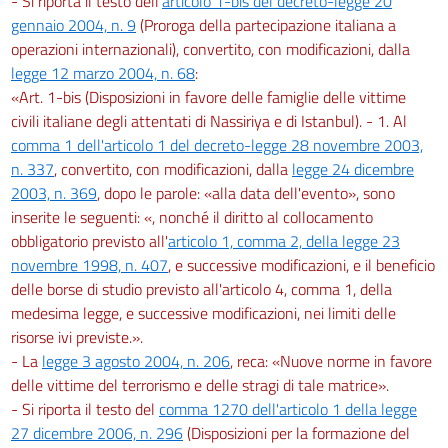
- Si riporta il testo dell'
articolo 1-bis del decreto-legge 20
gennaio 2004, n. 9
(Proroga della partecipazione italiana a
operazioni internazionali), convertito, con modificazioni, dalla
legge 12 marzo 2004, n. 68
:
«Art. 1-bis (Disposizioni in favore delle famiglie delle vittime
civili italiane degli attentati di Nassiriya e di Istanbul). - 1. Al
comma 1 dell'articolo 1 del decreto-legge 28 novembre 2003,
n. 337
, convertito, con modificazioni, dalla
legge 24 dicembre
2003, n. 369
, dopo le parole: «alla data dell'evento», sono
inserite le seguenti: «, nonché il diritto al collocamento
obbligatorio previsto all'
articolo 1, comma 2, della legge 23
novembre 1998, n. 407
, e successive modificazioni, e il beneficio
delle borse di studio previsto all'articolo 4, comma 1, della
medesima legge, e successive modificazioni, nei limiti delle
risorse ivi previste.».
- La
legge 3 agosto 2004, n. 206
, reca: «Nuove norme in favore
delle vittime del terrorismo e delle stragi di tale matrice».
- Si riporta il testo del
comma 1270 dell'articolo 1 della legge
27 dicembre 2006, n. 296
(Disposizioni per la formazione del