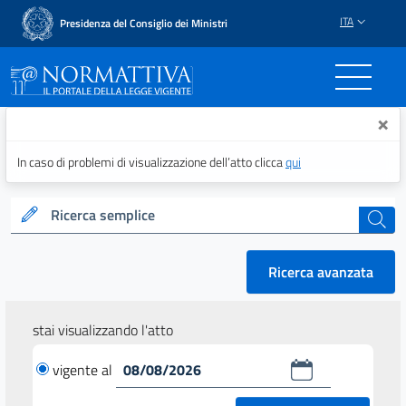
ITA
Presidenza del Consiglio dei Ministri
Normattiva - Il portale del
×
In caso di problemi di visualizzazione dell’atto clicca
qui
Ricerca semplice
cerca
Ricerca avanzata
stai visualizzando l'atto
vigente al