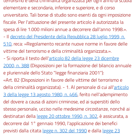
terrorismo e della criminalità organizzata per ogni anno di scuola
elementare e secondaria, inferiore e superiore, e di corso
universitario. Tali borse di studio sono esenti da ogni imposizione
fiscale. Per l'attuazione del presente articolo è autorizzata la
spesa di lire 1.000 milioni annue a decorrere dall'anno 1998.».
- Il
decreto del Presidente della Repubblica 28 luglio 1999, n.
510
, reca: »Regolamento recante nuove norme in favore delle
vittime del terrorismo e della criminalità organizzata.».
- Si riporta il testo dell'
articolo 82 della legge 23 dicembre
2000, n. 388
(Disposizioni per la formazione del bilancio annuale
e pluriennale dello Stato "legge finanziaria 2001"):
«Art. 82 (Disposizioni in favore delle vittime del terrorismo e
della criminalità organizzata). - 1. Al personale di cui all'
articolo
3 della legge 13 agosto 1980, n. 466
, ferito nell'adempimento
del dovere a causa di azioni criminose, ed ai superstiti dello
stesso personale, ucciso nelle medesime circostanze, nonché ai
destinatari della
legge 20 ottobre 1990, n. 302
, è assicurata, a
decorrere dal 1° gennaio 1990, l'applicazione dei benefici
previsti dalla citata
legge n. 302 del 1990
e dalla
legge 23