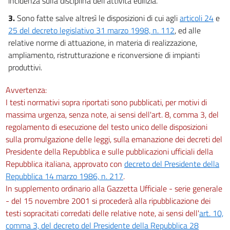
incidenza sulla disciplina dell'attività edilizia.
60
61
3.
Sono fatte salve altresì le disposizioni di cui agli
articoli 24
e
25 del decreto legislativo 31 marzo 1998, n. 112
, ed alle
62
relative norme di attuazione, in materia di realizzazione,
63
ampliamento, ristrutturazione e riconversione di impianti
Capo II
produttivi.
Disciplina delle opere di conglomerato cementizio armato, normale e
precompresso ed a struttura metallica.
Avvertenza:
Sezione I
I testi normativi sopra riportati sono pubblicati, per motivi di
Adempimenti
massima urgenza, senza note, ai sensi dell'art. 8, comma 3, del
64
regolamento di esecuzione del testo unico delle disposizioni
65
sulla promulgazione delle leggi, sulla emanazione dei decreti del
66
Presidente della Repubblica e sulle pubblicazioni ufficiali della
67
Repubblica italiana, approvato con
decreto del Presidente della
Repubblica 14 marzo 1986, n. 217
.
Sezione II
In supplemento ordinario alla Gazzetta Ufficiale - serie generale
Vigilanza
- del 15 novembre 2001 si procederà alla ripubblicazione dei
68
testi sopracitati corredati delle relative note, ai sensi dell'
art. 10,
69
comma 3, del decreto del Presidente della Repubblica 28