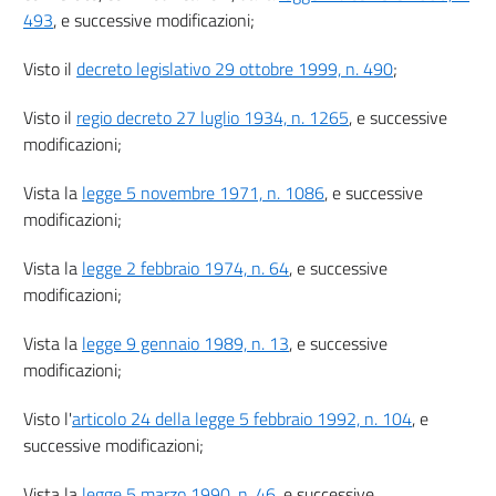
Vigilanza sull'attività urbanistico-edilizia e responsabilità
493
, e successive modificazioni;
27
28
Visto il
decreto legislativo 29 ottobre 1999, n. 490
;
28 bis
Visto il
regio decreto 27 luglio 1934, n. 1265
, e successive
29
modificazioni;
Capo II
Sanzioni
Vista la
legge 5 novembre 1971, n. 1086
, e successive
30
modificazioni;
31
Vista la
legge 2 febbraio 1974, n. 64
, e successive
32
modificazioni;
33
Vista la
legge 9 gennaio 1989, n. 13
, e successive
34
modificazioni;
34 bis
Visto l'
articolo 24 della legge 5 febbraio 1992, n. 104
, e
34 ter
successive modificazioni;
35
36
Vista la
legge 5 marzo 1990, n. 46
, e successive