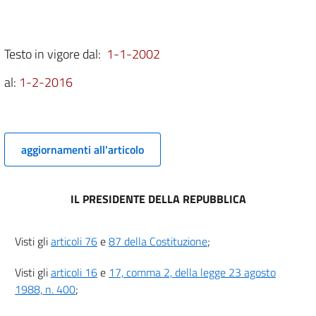
3 bis
4
5
Testo in vigore dal:
1-1-2002
Titolo II
al:
1-2-2016
TITOLI ABILITATIVI
Capo I
Disposizioni generali
6
6 bis
aggiornamenti all'articolo
7
8
IL PRESIDENTE DELLA REPUBBLICA
9
9 bis
Visti gli
articoli 76
e
87 della Costituzione
;
Capo II
Permesso di costruire
Visti gli
articoli 16
e
17, comma 2, della legge 23 agosto
Sezione I
1988, n. 400
;
Nozione e caratteristiche
10