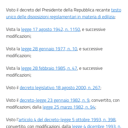
Capo III
Denuncia di inizio attività
Visto il decreto del Presidente della Repubblica recante
testo
22
unico delle disposizioni regolamentari in materia di edilizia
;
23
Vista la
legge 17 agosto 1942, n. 1150
, e successive
23 bis
modificazioni;
23 ter
Vista la
legge 28 gennaio 1977, n. 10
, e successive
23 quater
modificazioni;
Titolo III
AGIBILITÀ DEGLI EDIFICI
Vista la
legge 28 febbraio 1985, n. 47
, e successive
Capo I
Certificato di agibilità
modificazioni;
24
Visto il
decreto legislativo 18 agosto 2000, n. 267
;
25
26
Visto il
decreto-legge 23 gennaio 1982, n. 9
, convertito, con
modificazioni, dalla
legge 25 marzo 1982, n. 94
;
Titolo IV
VIGILANZA SULL'ATTIVITÀ URBANISTICO EDILIZIA, RESPONSABILITÀ E
SANZIONI
Visto l'
articolo 4 del decreto-legge 5 ottobre 1993, n. 398
,
Capo I
convertito, con modificazioni, dalla
legge 4 dicembre 1993, n.