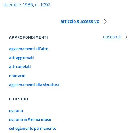
70
dicembre 1985, n. 1092
.
Sezione III
Norme penali
articolo successivo
71
72
nascondi
APPROFONDIMENTI
73
aggiornamenti all'atto
74
atti aggiornati
75
atti correlati
76
note atto
Capo III
aggiornamenti alla struttura
Disposizioni per favorire il superamento e l'eliminazione delle barriere
architettoniche negli edifici privati, pubblici e privati aperti al pubblico
Sezione I
FUNZIONI
Eliminazione delle barriere architettoniche negli edifici privati
77
esporta
78
esporta in Akoma ntoso
79
collegamento permanente