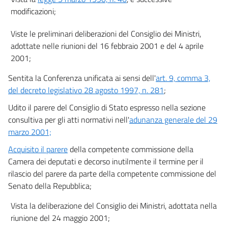
modificazioni;
36 bis
37
Viste le preliminari deliberazioni del Consiglio dei Ministri,
38
adottate nelle riunioni del 16 febbraio 2001 e del 4 aprile
2001;
39
40
Sentita la Conferenza unificata ai sensi dell'
art. 9, comma 3,
del decreto legislativo 28 agosto 1997, n. 281
;
41
Udito il parere del Consiglio di Stato espresso nella sezione
42
consultiva per gli atti normativi nell'
adunanza generale del 29
43
marzo 2001;
44
Acquisito il parere
della competente commissione della
45
Camera dei deputati e decorso inutilmente il termine per il
46
rilascio del parere da parte della competente commissione del
Senato della Repubblica;
47
48
Vista la deliberazione del Consiglio dei Ministri, adottata nella
riunione del 24 maggio 2001;
Capo III