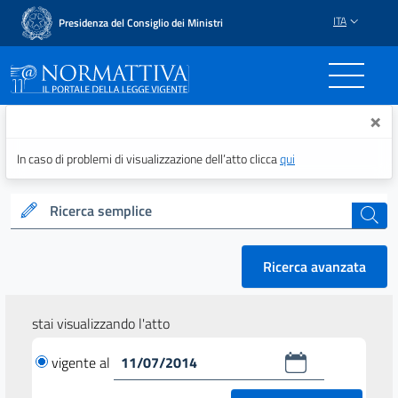
ITA
Presidenza del Consiglio dei Ministri
Normattiva - Il portale del
×
In caso di problemi di visualizzazione dell’atto clicca
qui
Ricerca semplice
cerca
Ricerca avanzata
stai visualizzando l'atto
vigente al