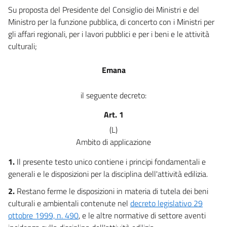
Disposizioni fiscali
Su proposta del Presidente del Consiglio dei Ministri e del
49
Ministro per la funzione pubblica, di concerto con i Ministri per
50
gli affari regionali, per i lavori pubblici e per i beni e le attività
51
culturali;
Parte II
Emana
NORMATIVA TECNICA PER L'EDILIZIA
Capo I
Disposizioni di carattere generale
il seguente decreto:
52
Art. 1
53
(L)
54
Ambito di applicazione
55
1.
Il presente testo unico contiene i principi fondamentali e
56
generali e le disposizioni per la disciplina dell'attività edilizia.
57
2.
Restano ferme le disposizioni in materia di tutela dei beni
58
culturali e ambientali contenute nel
decreto legislativo 29
59
ottobre 1999, n. 490
, e le altre normative di settore aventi