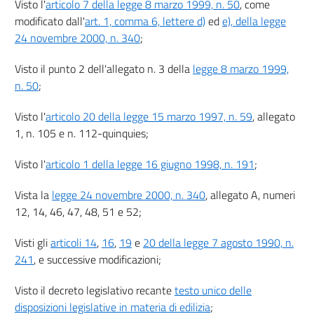
Visto l'
articolo 7 della legge 8 marzo 1999, n. 50
, come
11
modificato dall'
art. 1, comma 6, lettere d)
ed
e), della legge
24 novembre 2000, n. 340
;
12
13
Visto il punto 2 dell'allegato n. 3 della
legge 8 marzo 1999,
14
n. 50
;
15
Visto l'
articolo 20 della legge 15 marzo 1997, n. 59
, allegato
Sezione II
1, n. 105 e n. 112-quinquies;
Contributo di costruzione
16
Visto l'
articolo 1 della legge 16 giugno 1998, n. 191
;
17
Vista la
legge 24 novembre 2000, n. 340
, allegato A, numeri
18
12, 14, 46, 47, 48, 51 e 52;
19
Sezione III
Visti gli
articoli 14
,
16
,
19
e
20 della legge 7 agosto 1990, n.
Procedimento
241
, e successive modificazioni;
20
Visto il decreto legislativo recante
testo unico delle
21
disposizioni legislative in materia di edilizia
;