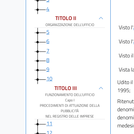
4
TITOLO II
ORGANIZZAZIONE DELL'UFFICIO
Visto l'
5
6
Visto l'
7
Visto i
8
9
Vista l
10
Udito i
TITOLO III
1995;
FUNZIONAMENTO DELL'UFFICIO
Capo I
Ritenut
PROCEDIMENTI DI ATTUAZIONE DELLA
denomin
PUBBLICITÀ
NEL REGISTRO DELLE IMPRESE
denomin
11
medesim
12