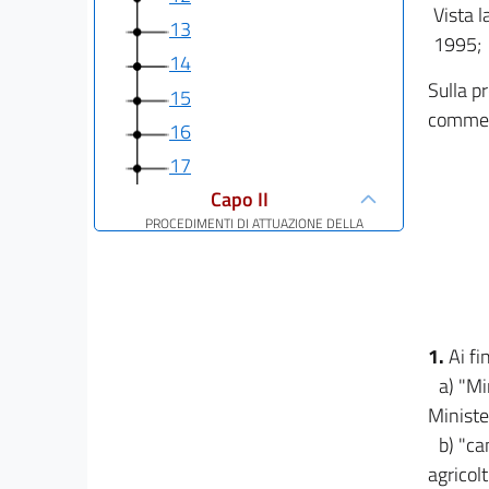
Vista l
13
1995;
14
Sulla p
15
commerc
16
17
Capo II
PROCEDIMENTI DI ATTUAZIONE DELLA
PUBBLICITÀ
NELLE SEZIONI SPECIALI DEL REGISTRO
DELLE IMPRESE
18
19
1.
Ai fi
TITOLO IV
a) "Mi
COORDINAMENTO DEL REGISTRO DELLE
Ministe
IMPRESE CON
((...))
IL REA
b) "ca
20
agricolt
21