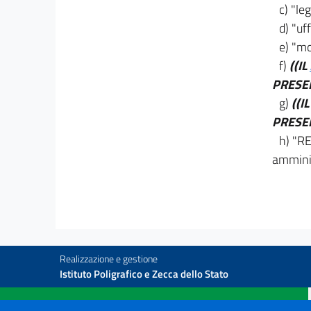
c) "le
22
d) "uf
TITOLO V
e) "mo
SERVIZI ALL'UTENZA
f)
((IL
23
PRESEN
24
g)
((I
TITOLO VI
PRESEN
DISPOSIZIONI TRANSITORIE E FINALI
h) "RE
25
amminis
26
27
28
29
30
Realizzazione e gestione
Istituto Poligrafico e Zecca dello Stato
30 bis
31