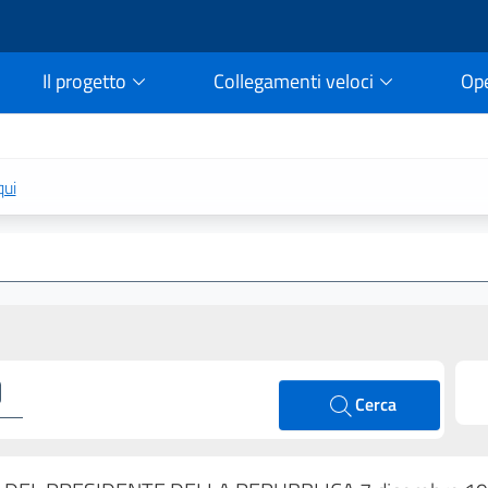
Il progetto
Collegamenti veloci
Op
rtale della legge vigent
qui
Cerca