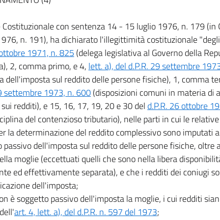
 Costituzionale con sentenza 14 - 15 luglio 1976, n. 179 (in G
76, n. 191), ha dichiarato l'illegittimità costituzionale "degl
ottobre 1971, n. 825
(delega legislativa al Governo della Repu
ia), 2, comma primo, e 4,
lett. a), del d.P.R. 29 settembre 197
na dell'imposta sul reddito delle persone fisiche), 1, comma te
29 settembre 1973, n. 600
(disposizioni comuni in materia di 
sui redditi), e 15, 16, 17, 19, 20 e 30 del
d.P.R. 26 ottobre 1
sciplina del contenzioso tributario), nelle parti in cui le relat
er la determinazione del reddito complessivo sono imputati a
 passivo dell'imposta sul reddito delle persone fisiche, oltre ai 
della moglie (eccettuati quelli che sono nella libera disponibili
te ed effettivamente separata), e che i redditi dei coniugi so
licazione dell'imposta;
on è soggetto passivo dell'imposta la moglie, i cui redditi sia
dell'
art. 4, lett. a), del d.P.R. n. 597 del 1973
;