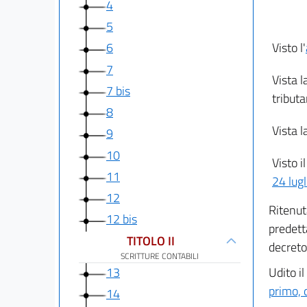
4
5
Visto l'
6
7
Vista l
7 bis
tributa
8
Vista l
9
10
Visto i
11
24 lug
12
Ritenut
12 bis
predet
TITOLO II
decreto
SCRITTURE CONTABILI
13
Udito i
primo, 
14