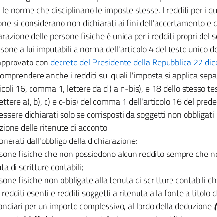
le norme che disciplinano le imposte stesse. I redditi per i q
one si considerano non dichiarati ai fini dell'accertamento e d
arazione delle persone fisiche è unica per i redditi propri del s
rsone a lui imputabili a norma dell'articolo 4 del testo unico d
 approvato con
decreto del Presidente della Repubblica 22 di
omprendere anche i redditi sui quali l'imposta si applica s
ticoli 16, comma 1, lettere da d ) a n-bis), e 18 dello stesso test
 lettere a), b), c) e c-bis) del comma 1 dell'articolo 16 del pred
ssere dichiarati solo se corrisposti da soggetti non obbligati 
zione delle ritenute di acconto.
nerati dall'obbligo della dichiarazione:
rsone fisiche che non possiedono alcun reddito sempre che n
ta di scritture contabili;
rsone fisiche non obbligate alla tenuta di scritture contabili 
 redditi esenti e redditi soggetti a ritenuta alla fonte a titol
fondiari per un importo complessivo, al lordo della deduzione
(