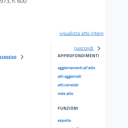
73, n. 600
visualizza atto intero
nascondi
APPROFONDIMENTI
uccessivo
aggiornamenti all'atto
atti aggiornati
atti correlati
note atto
FUNZIONI
esporta