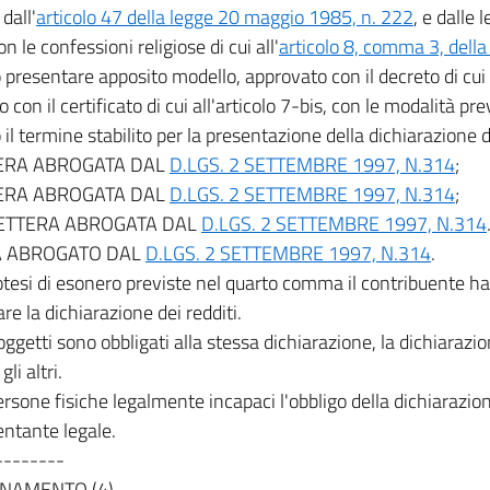
dall'
articolo 47 della legge 20 maggio 1985, n. 222
, e dalle
n le confessioni religiose di cui all'
articolo 8, comma 3, della
presentare apposito modello, approvato con il decreto di cui 
 con il certificato di cui all'articolo 7-bis, con le modalità pre
 il termine stabilito per la presentazione della dichiarazione de
TERA ABROGATA DAL
D.LGS. 2 SETTEMBRE 1997, N.314
;
TERA ABROGATA DAL
D.LGS. 2 SETTEMBRE 1997, N.314
;
 LETTERA ABROGATA DAL
D.LGS. 2 SETTEMBRE 1997, N.314
 ABROGATO DAL
D.LGS. 2 SETTEMBRE 1997, N.314
.
otesi di esonero previste nel quarto comma il contribuente ha, 
re la dichiarazione dei redditi.
oggetti sono obbligati alla stessa dichiarazione, la dichiarazio
li altri.
ersone fisiche legalmente incapaci l'obbligo della dichiarazio
ntante legale.
--------
NAMENTO (4)