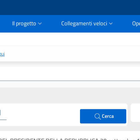
Il progetto
Collegamenti veloci
Op
rtale della legge vigent
qui
Cerca