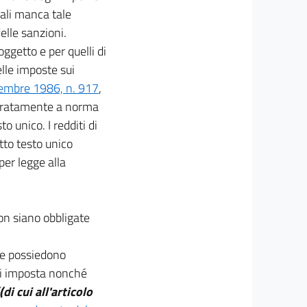
uali manca tale
elle sanzioni.
oggetto e per quelli di
elle imposte sui
cembre 1986, n. 917
,
eparatamente a norma
o unico. I redditi di
etto testo unico
per legge alla
on siano obbligate
che possiedono
o di imposta nonché
(di cui all'articolo