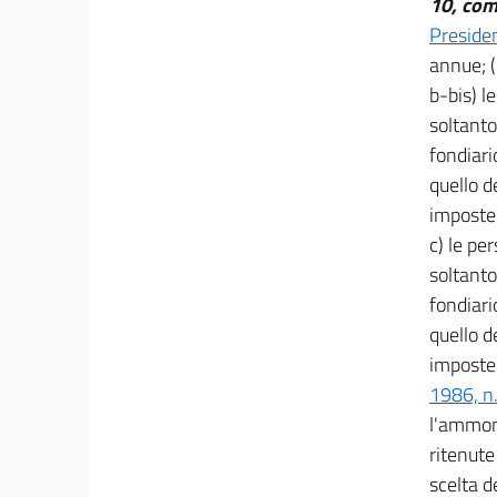
10, com
30
Preside
TITOLO IV
annue; 
ACCERTAMENTO E CONTROLLI
31
b-bis) l
soltanto 
31 bis
fondiari
31-bis.1
quello d
31-bis.2
imposte 
31-bis.3
c) le pe
31-bis.4
soltanto
31 ter
fondiari
31 quater
quello d
imposte 
32
1986, n
33
l'ammont
34
ritenute
35
scelta d