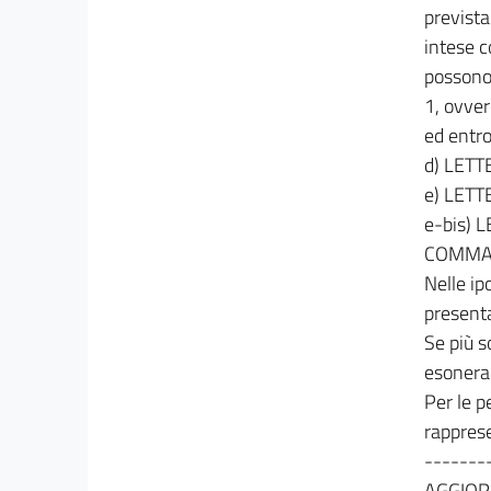
36
prevista 
36 bis
intese co
possono 
36 ter
1, ovvero
37
ed entro
37 bis
d) LET
38
e) LET
38 bis
e-bis)
39
COMMA
Nelle ip
40
presenta
40 bis
Se più s
41
esonera g
41 bis
Per le p
41 ter
rapprese
42
-------
43
AGGIOR