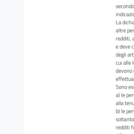
25
secondo 
25 bis
indicazi
La dichi
25 ter
altre pe
25 quater
redditi,
26
e deve c
26 bis
degli ar
26 ter
cui alle
26 quater
devono e
effettua
26 quinquies
Sono eso
27
a) le pe
27 bis
alla tenu
27 ter
b) le pe
28
soltanto
29
redditi 