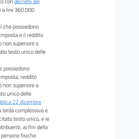
ato con
decreto del
e a lire 360.000
ili che possiedono
 imposta e il reddito
to non superiore a
tato testo unico delle
che possiedono
i imposta, reddito
to non superiore a
sto unico delle
bblica 22 dicembre
sta lorda complessiva e
itato testo unico, e le
ribuenti, ai fini della
e persone fisiche