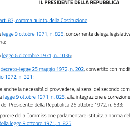
IL PRESIDENTE DELLA REPUBBLICA
art. 87, comma quinto, della Costituzione
;
a
legge 9 ottobre 1971, n. 825
, concernente delega legislativ
ria;
a
legge 6 dicembre 1971, n. 1036
;
l
decreto-legge 25 maggio 1972, n. 202
, convertito con modi
lio 1972, n. 321
;
a anche la necessità di provvedere, ai sensi del secondo comm
ta
legge 9 ottobre 1971, n. 825
, alla integrazione e correzion
 del Presidente: della Repubblica 26 ottobre 1972, n. 633;
l parere della Commissione parlamentare istituita a norma del
della legge 9 ottobre 1971, n. 825
;