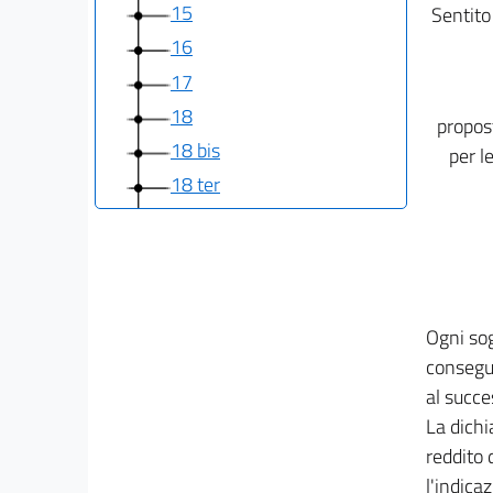
15
Sentito 
16
17
18
propost
18 bis
per l
18 ter
19
20
20 bis
21
Ogni sog
22
consegue
TITOLO III
al succe
RITENUTE ALLA FONTE
La dichi
23
reddito 
24
l'indica