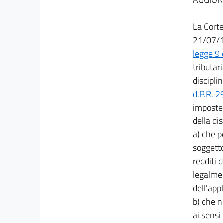
44
La Corte
45
21/07/19
TITOLO V
legge 9 
SANZIONI
tributar
46
discipli
47
d.P.R. 
48
imposte 
49
della di
50
a) che p
51
soggetto
redditi 
52
legalmen
53
dell'app
54
b) che n
55
ai sensi 