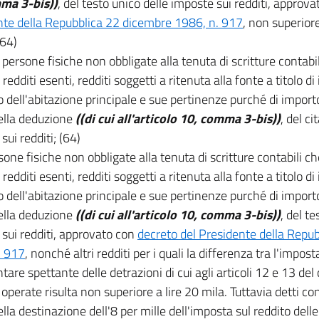
ma 3-bis))
, del testo unico delle imposte sui redditi, approv
nte della Repubblica 22 dicembre 1986, n. 917
, non superior
(64)
e persone fisiche non obbligate alla tenuta di scritture contab
redditi esenti, redditi soggetti a ritenuta alla fonte a titolo di
o dell'abitazione principale e sue pertinenze purché di impor
ella deduzione
((di cui all'articolo 10, comma 3-bis))
, del ci
sui redditi; (64)
rsone fisiche non obbligate alla tenuta di scritture contabili 
 redditi esenti, redditi soggetti a ritenuta alla fonte a titolo d
o dell'abitazione principale e sue pertinenze purché di impor
ella deduzione
((di cui all'articolo 10, comma 3-bis))
, del te
sui redditi, approvato con
decreto del Presidente della Repu
. 917
, nonché altri redditi per i quali la differenza tra l'impo
are spettante delle detrazioni di cui agli articoli 12 e 13 del c
 operate risulta non superiore a lire 20 mila. Tuttavia detti cont
ella destinazione dell'8 per mille dell'imposta sul reddito dell