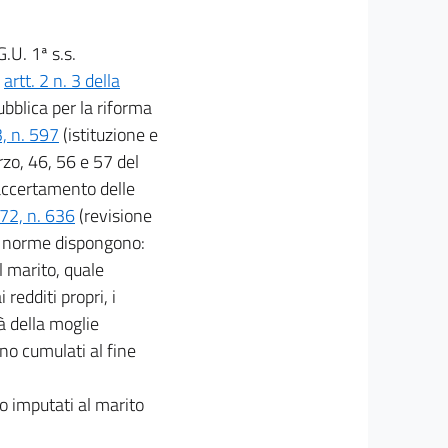
.U. 1ª s.s.
i
artt. 2 n. 3 della
bblica per la riforma
3, n. 597
(istituzione e
rzo, 46, 56 e 57 del
accertamento delle
972, n. 636
(revisione
ive norme dispongono:
l marito, quale
redditi propri, i
tà della moglie
no cumulati al fine
no imputati al marito