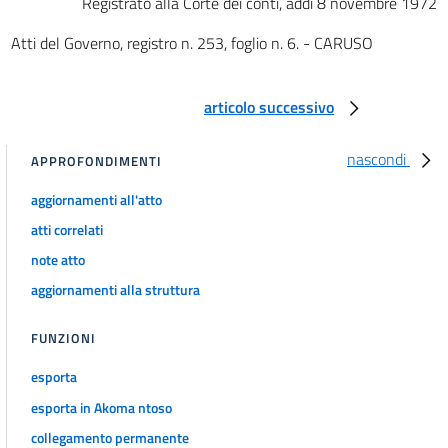
Registrato alla Corte dei conti, addì 8 novembre 1972
art. 27
Atti del Governo, registro n. 253, foglio n. 6. - CARUSO
art. 28
art. 29
articolo successivo
art. 30
art. 31
nascondi
APPROFONDIMENTI
art. 32
aggiornamenti all'atto
art. 33
atti correlati
art. 34
note atto
art. 35
aggiornamenti alla struttura
art. 36
FUNZIONI
art. 37
art. 38
esporta
art. 39
esporta in Akoma ntoso
art. 40
collegamento permanente