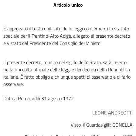
Disposizioni comuni alla regione ed alle province
Articolo unico
art. 16
art. 17
È approvato il testo unificato delle leggi concernenti lo statuto
art. 18
speciale per il Trentino-Alto Adige, allegato al presente decreto
art. 19
e vistato dal Presidente del Consiglio dei Ministri.
art. 20
art. 21
Il presente decreto, munito del sigillo dello Stato, sarà inserto
art. 22
nella Raccolta ufficiale delle leggi e dei decreti della Repubblica
italiana. È fatto obbligo a chiunque spetti di osservarlo e di farlo
art. 23
osservare.
TITOLO II
ORGANI DELLA REGIONE E DELLE PROVINCE
Dato a Roma, addì 31 agosto 1972
Capo I
Organi della regione
LEONE ANDREOTTI
art. 24
Visto, il Guardasigilli: GONELLA
art. 25
art. 26