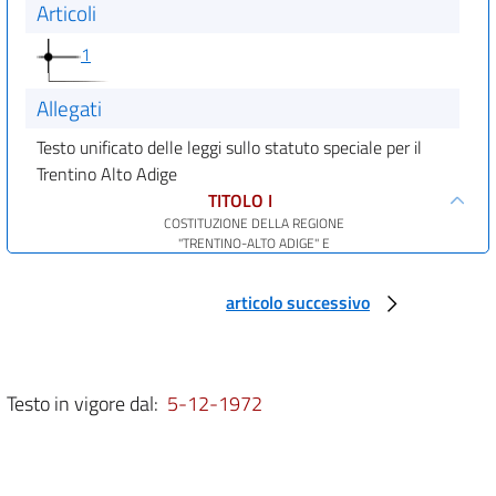
Articoli
1
Allegati
Testo unificato delle leggi sullo statuto speciale per il
Trentino Alto Adige
TITOLO I
COSTITUZIONE DELLA REGIONE
"TRENTINO-ALTO ADIGE" E
DELLE PROVINCE DI TRENTO E
DI BOLZANO
articolo successivo
Capo I
Disposizioni generali
art. 1
Testo in vigore dal:
5-12-1972
art. 2
art. 3
Capo II
Funzioni della regione