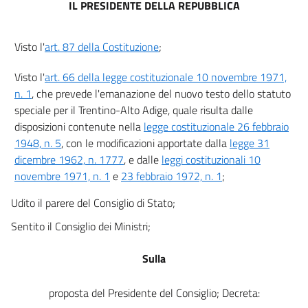
IL PRESIDENTE DELLA REPUBBLICA
art. 4
art. 5
Visto l'
art. 87 della Costituzione
;
art. 6
Visto l'
art. 66 della legge costituzionale 10 novembre 1971,
art. 7
n. 1
, che prevede l'emanazione del nuovo testo dello statuto
Capo III
speciale per il Trentino-Alto Adige, quale risulta dalle
Funzioni delle province
disposizioni contenute nella
legge costituzionale 26 febbraio
art. 8
1948, n. 5
, con le modificazioni apportate dalla
legge 31
art. 9
dicembre 1962, n. 1777
, e dalle
leggi costituzionali 10
art. 10
novembre 1971, n. 1
e
23 febbraio 1972, n. 1
;
art. 11
Udito il parere del Consiglio di Stato;
art. 12
Sentito il Consiglio dei Ministri;
art. 13
Sulla
art. 14
art. 15
proposta del Presidente del Consiglio; Decreta:
Capo IV