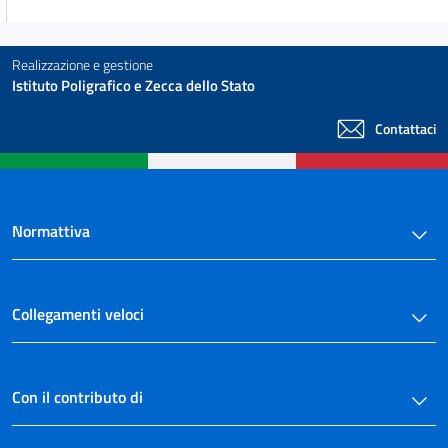
art. 41
art. 42
Realizzazione e gestione
art. 43
Istituto Poligrafico e Zecca dello Stato
art. 44
Contattaci
art. 45
art. 46
Capo II
Organi della provincia
Normattiva
art. 47
art. 48
art. 48 bis
Collegamenti veloci
art. 48 ter
art. 49
Con il contributo di
art. 49 bis
art. 50