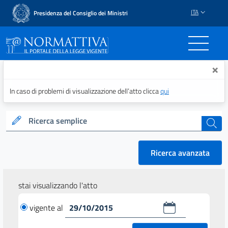
ITA
Presidenza del Consiglio dei Ministri
Normattiva - Il portale del
×
In caso di problemi di visualizzazione dell’atto clicca
qui
Ricerca semplice
cerca
Ricerca avanzata
stai visualizzando l'atto
vigente al