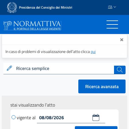
ITA
Presidenza del Consiglio dei Ministri
Normattiva - Il portale del
×
In caso di problemi di visualizzazione dell’atto clicca
qui
Ricerca semplice
cerca
Ricerca avanzata
stai visualizzando l'atto
vigente al