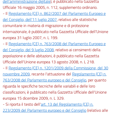
dell'amministrazione digitale
), è pubblicato nella Gazzetta
Ufficiale 16 maggio 2005, n. 112, supplemento ordinario.
- Il
Regolamento (CE) n. 862/2007 del Parlamento Europeo e
del Consiglio, dell'11 luglio 2007
, relativo alle statistiche
comunitarie in materia di migrazione e di protezione
internazionale, è pubblicato nella Gazzetta Ufficiale dell'Unione
europea 31 luglio 2007, n. L 199.
- Il
Regolamento (CE) n. 763/2008 del Parlamento Europeo e
del Consiglio, del 9 luglio 2008
, relativo ai censimenti della
popolazione e delle abitazioni, è pubblicato nella Gazzetta
Ufficiale dell'Unione europea 13 agosto 2008, n. L 218.
- Il
Regolamento (CE) n. 1201/2009 della Commissione, del 30
novembre 2009
, recante l'attuazione del
Regolamento (CE) n.
763/2008 del Parlamento europeo e del Consiglio
, per quanto
riguarda le specifiche tecniche delle variabili e delle loro
classificazioni, è pubblicato nella Gazzetta Ufficiale dell'Unione
europea 15 dicembre 2009, n. L 329.
- Si riporta il testo dell'
art. 13 del Regolamento (CE) n.
223/2009 del Parlamento europeo e del Consiglio
(relativo alle