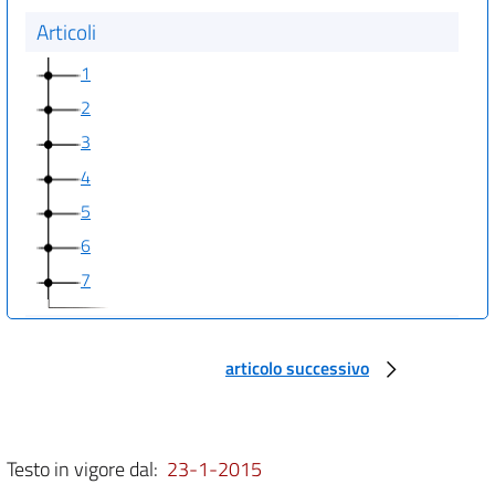
Articoli
1
2
3
4
5
6
7
Allegati
articolo successivo
Allegato A
Allegato A
Allegato B
Testo in vigore dal:
23-1-2015
Allegato B