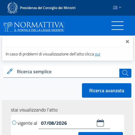
ITA
Presidenza del Consiglio dei Ministri
Normattiva - Il portale del
×
In caso di problemi di visualizzazione dell’atto clicca
qui
Ricerca semplice
cerca
Ricerca avanzata
stai visualizzando l'atto
vigente al