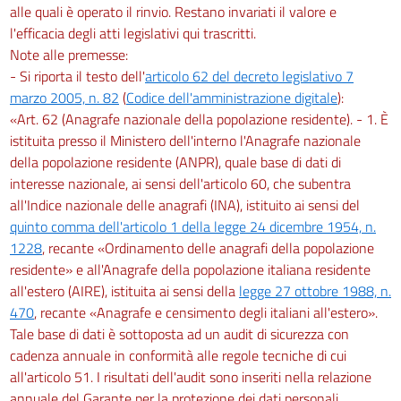
alle quali è operato il rinvio. Restano invariati il valore e
l'efficacia degli atti legislativi qui trascritti.
Note alle premesse:
- Si riporta il testo dell'
articolo 62 del decreto legislativo 7
marzo 2005, n. 82
(
Codice dell'amministrazione digitale
):
«Art. 62 (Anagrafe nazionale della popolazione residente). - 1. È
istituita presso il Ministero dell'interno l'Anagrafe nazionale
della popolazione residente (ANPR), quale base di dati di
interesse nazionale, ai sensi dell'articolo 60, che subentra
all'Indice nazionale delle anagrafi (INA), istituito ai sensi del
quinto comma dell'articolo 1 della legge 24 dicembre 1954, n.
1228
, recante «Ordinamento delle anagrafi della popolazione
residente» e all'Anagrafe della popolazione italiana residente
all'estero (AIRE), istituita ai sensi della
legge 27 ottobre 1988, n.
470
, recante «Anagrafe e censimento degli italiani all'estero».
Tale base di dati è sottoposta ad un audit di sicurezza con
cadenza annuale in conformità alle regole tecniche di cui
all'articolo 51. I risultati dell'audit sono inseriti nella relazione
annuale del Garante per la protezione dei dati personali.