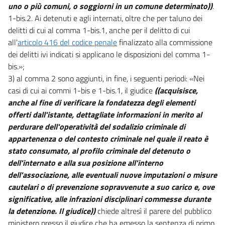
uno o più comuni, o soggiorni in un comune determinato))
.
1-bis.2. Ai detenuti e agli internati, oltre che per taluno dei
delitti di cui al comma 1-bis.1, anche per il delitto di cui
all'
articolo 416 del codice penale
finalizzato alla commissione
dei delitti ivi indicati si applicano le disposizioni del comma 1-
bis.»;
3) al comma 2 sono aggiunti, in fine, i seguenti periodi: «Nei
casi di cui ai commi 1-bis e 1-bis.1, il giudice
((acquisisce,
anche al fine di verificare la fondatezza degli elementi
offerti dall'istante, dettagliate informazioni in merito al
perdurare dell'operatività del sodalizio criminale di
appartenenza o del contesto criminale nel quale il reato è
stato consumato, al profilo criminale del detenuto o
dell'internato e alla sua posizione all'interno
dell'associazione, alle eventuali nuove imputazioni o misure
cautelari o di prevenzione sopravvenute a suo carico e, ove
significative, alle infrazioni disciplinari commesse durante
la detenzione. Il giudice))
chiede altresì il parere del pubblico
ministero presso il giudice che ha emesso la sentenza di primo