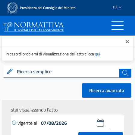
ITA
Presidenza del Consiglio dei Ministri
Normattiva - Il portale del
×
In caso di problemi di visualizzazione dell’atto clicca
qui
Ricerca semplice
cerca
Ricerca avanzata
stai visualizzando l'atto
vigente al