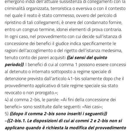
emergono indizi dell'attuale sussistenza di collegamenti con la
criminalità organizzata, terroristica o eversiva o con il contesto
nel quale il reato è stato commesso, ovvero del pericolo di
ripristino di tali collegamenti, è onere del condannato fornire,
entro un congruo termine, idonei elementi di prova contraria.
In ogni caso, nel provvedimento con cui decide sull'istanza di
concessione dei benefici il giudice indica specificamente le
ragioni dell'accoglimento o del rigetto dell'istanza medesima,
tenuto conto dei pareri acquisiti
((ai sensi del quinto
periodo))
. I benefici di cui al comma 1 possono essere concessi
al detenuto o internato sottoposto a regime speciale di
detenzione previsto dall'articolo 41-bis solamente dopo che il
provvedimento applicativo di tale regime speciale sia stato
revocato o non prorogato.»;
4) al comma 2-bis, le parole: «Ai fini della concessione dei
benefici» sono sostituite dalle seguenti: «Nei casi»;
5)
((dopo il comma 2-bis sono inseriti i seguenti:))
«
((2-bis.1. Le disposizioni di cui ai commi 2 e 2-bis non si
applicano quando è richiesta la modifica del provvedimento