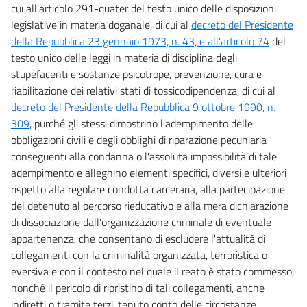
cui all'articolo 291-quater del testo unico delle disposizioni
legislative in materia doganale, di cui al
decreto del Presidente
della Repubblica 23 gennaio 1973, n. 43, e all'articolo 74
del
testo unico delle leggi in materia di disciplina degli
stupefacenti e sostanze psicotrope, prevenzione, cura e
riabilitazione dei relativi stati di tossicodipendenza, di cui al
decreto del Presidente della Repubblica 9 ottobre 1990, n.
309
, purché gli stessi dimostrino l'adempimento delle
obbligazioni civili e degli obblighi di riparazione pecuniaria
conseguenti alla condanna o l'assoluta impossibilità di tale
adempimento e alleghino elementi specifici, diversi e ulteriori
rispetto alla regolare condotta carceraria, alla partecipazione
del detenuto al percorso rieducativo e alla mera dichiarazione
di dissociazione dall'organizzazione criminale di eventuale
appartenenza, che consentano di escludere l'attualità di
collegamenti con la criminalità organizzata, terroristica o
eversiva e con il contesto nel quale il reato è stato commesso,
nonché il pericolo di ripristino di tali collegamenti, anche
indiretti o tramite terzi, tenuto conto delle circostanze