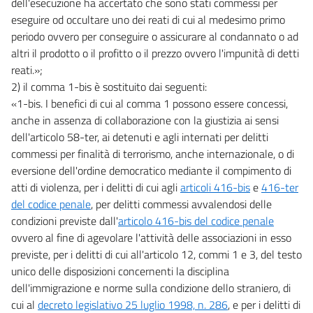
dell'esecuzione ha accertato che sono stati commessi per
eseguire od occultare uno dei reati di cui al medesimo primo
periodo ovvero per conseguire o assicurare al condannato o ad
altri il prodotto o il profitto o il prezzo ovvero l'impunità di detti
reati.»;
2) il comma 1-bis è sostituito dai seguenti:
«1-bis. I benefici di cui al comma 1 possono essere concessi,
anche in assenza di collaborazione con la giustizia ai sensi
dell'articolo 58-ter, ai detenuti e agli internati per delitti
commessi per finalità di terrorismo, anche internazionale, o di
eversione dell'ordine democratico mediante il compimento di
atti di violenza, per i delitti di cui agli
articoli 416-bis
e
416-ter
del codice penale
, per delitti commessi avvalendosi delle
condizioni previste dall'
articolo 416-bis del codice penale
ovvero al fine di agevolare l'attività delle associazioni in esso
previste, per i delitti di cui all'articolo 12, commi 1 e 3, del testo
unico delle disposizioni concernenti la disciplina
dell'immigrazione e norme sulla condizione dello straniero, di
cui al
decreto legislativo 25 luglio 1998, n. 286
, e per i delitti di