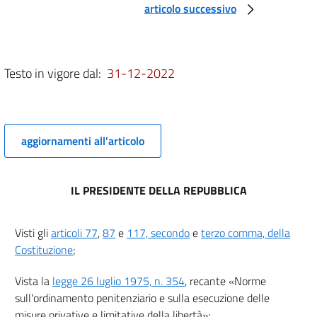
articolo successivo
5 sexies
5 septies
5 octies
Testo in vigore dal:
31-12-2022
5 novies
5 decies
5 undecies
aggiornamenti all'articolo
5 duodecies
5 terdecies
IL PRESIDENTE DELLA REPUBBLICA
5 quaterdecies
6
Visti gli
articoli 77
,
87
e
117, secondo
e
terzo comma, della
7
Costituzione
;
7 bis
Vista la
legge 26 luglio 1975, n. 354
, recante «Norme
7 ter
sull'ordinamento penitenziario e sulla esecuzione delle
7 quater
misure privative e limitative della libertà»;