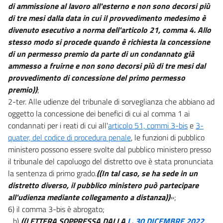
di ammissione al lavoro all'esterno e non sono decorsi più
di tre mesi dalla data in cui il provvedimento medesimo è
divenuto esecutivo a norma dell'articolo 21, comma 4. Allo
stesso modo si procede quando è richiesta la concessione
di un permesso premio da parte di un condannato già
ammesso a fruirne e non sono decorsi più di tre mesi dal
provvedimento di concessione del primo permesso
premio))
;
2-ter. Alle udienze del tribunale di sorveglianza che abbiano ad
oggetto la concessione dei benefici di cui al comma 1 ai
condannati per i reati di cui all'
articolo 51, commi 3-bis
e
3-
quater, del codice di procedura penale
, le funzioni di pubblico
ministero possono essere svolte dal pubblico ministero presso
il tribunale del capoluogo del distretto ove è stata pronunciata
la sentenza di primo grado.
((In tal caso, se ha sede in un
distretto diverso, il pubblico ministero può partecipare
all'udienza mediante collegamento a distanza))
»;
6) il comma 3-bis è abrogato;
b)
((LETTERA SOPPRESSA DALLA
L. 30 DICEMBRE 2022,