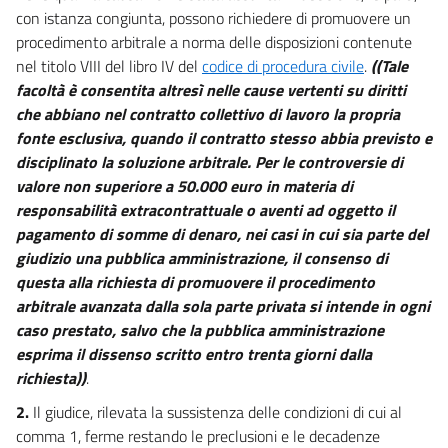
con istanza congiunta, possono richiedere di promuovere un
Capo V
procedimento arbitrale a norma delle disposizioni contenute
Altre disposizioni per la tutela del credito nonchè per la
nel titolo VIII del libro IV del
codice di procedura civile
.
((Tale
semplificazione e l'accelerazione del processo di esecuzione forzata
facoltà è consentita altresì nelle cause vertenti su diritti
e delle procedure concorsuali
che abbiano nel contratto collettivo di lavoro la propria
17
fonte esclusiva, quando il contratto stesso abbia previsto e
18
disciplinato la soluzione arbitrale. Per le controversie di
19
valore non superiore a 50.000 euro in materia di
responsabilità extracontrattuale o aventi ad oggetto il
19 bis
pagamento di somme di denaro, nei casi in cui sia parte del
20
giudizio una pubblica amministrazione, il consenso di
Capo VI
questa alla richiesta di promuovere il procedimento
arbitrale avanzata dalla sola parte privata si intende in ogni
Misure per il miglioramento dell'organizzazione giudiziaria
caso prestato, salvo che la pubblica amministrazione
21
esprima il dissenso scritto entro trenta giorni dalla
21 bis
richiesta))
.
Capo VII
2.
Il giudice, rilevata la sussistenza delle condizioni di cui al
comma 1, ferme restando le preclusioni e le decadenze
Disposizioni finali