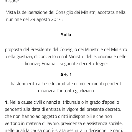
misure;
11 septies
Vista la deliberazione del Consiglio dei Ministri, adottata nella
11 octies
riunione del 29 agosto 2014;
11 novies
11 decies
Sulla
11 undecies
proposta del Presidente del Consiglio dei Ministri e del Ministro
Capo III
della giustizia, di concerto con il Ministro dell'economia e delle
finanze; Emana il seguente decreto-legge:
Ulteriori disposizioni per la semplificazione dei procedimenti di
separazione personale e di divorzio
Art. 1
12
Trasferimento alla sede arbitrale di procedimenti pendenti
Capo IV
dinanzi all'autorità giudiziaria
Altre misure per la funzionalità del processo civile di cognizione
1.
Nelle cause civili dinanzi al tribunale o in grado d'appello
13
pendenti alla data di entrata in vigore del presente decreto,
14
che non hanno ad oggetto diritti indisponibili e che non
15
vertono in materia di lavoro, previdenza e assistenza sociale,
16
nelle quali la causa non è stata assunta in decisione, le parti,