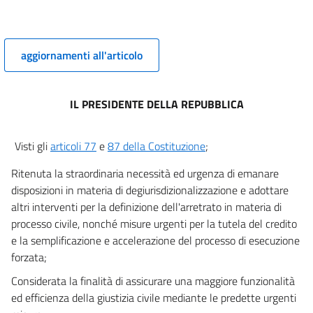
4 ter
5
aggiornamenti all'articolo
6
7
8
IL PRESIDENTE DELLA REPUBBLICA
9
10
Visti gli
articoli 77
e
87 della Costituzione
;
11
Ritenuta la straordinaria necessità ed urgenza di emanare
((Sezione II
disposizioni in materia di degiurisdizionalizzazione e adottare
Disposizioni sul patrocinio a spese dello Stato nella negoziazione assistita))
altri interventi per la definizione dell'arretrato in materia di
11 bis
processo civile, nonché misure urgenti per la tutela del credito
11 ter
e la semplificazione e accelerazione del processo di esecuzione
forzata;
11 quater
Considerata la finalità di assicurare una maggiore funzionalità
11 quinquies
ed efficienza della giustizia civile mediante le predette urgenti
11 sexies