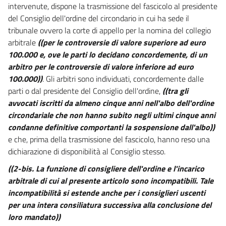
intervenute, dispone la trasmissione del fascicolo al presidente
22
del Consiglio dell'ordine del circondario in cui ha sede il
23
tribunale ovvero la corte di appello per la nomina del collegio
arbitrale
((per le controversie di valore superiore ad euro
Allegati
100.000 e, ove le parti lo decidano concordemente, di un
Allegato 1
arbitro per le controversie di valore inferiore ad euro
Capo VII
100.000))
. Gli arbitri sono individuati, concordemente dalle
parti o dal presidente del Consiglio dell'ordine,
((tra gli
Disposizioni finali
avvocati iscritti da almeno cinque anni nell'albo dell'ordine
Allegato 1
circondariale che non hanno subito negli ultimi cinque anni
condanne definitive comportanti la sospensione dall'albo))
Allegato 2
e che, prima della trasmissione del fascicolo, hanno reso una
Allegato 2
dichiarazione di disponibilità al Consiglio stesso.
Allegato 3
((2-bis. La funzione di consigliere dell'ordine e l'incarico
Allegato 3(parte 1)
arbitrale di cui al presente articolo sono incompatibili. Tale
Allegato 3(parte 2)
incompatibilità si estende anche per i consiglieri uscenti
per una intera consiliatura successiva alla conclusione del
loro mandato))