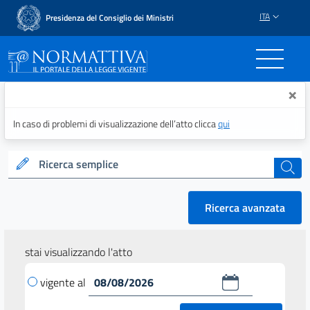
ITA
Presidenza del Consiglio dei Ministri
Normattiva - Il portale del
×
In caso di problemi di visualizzazione dell’atto clicca
qui
Ricerca semplice
cerca
Ricerca avanzata
stai visualizzando l'atto
vigente al