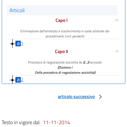
Articoli
Capo I
Eliminazione dell'arretrato e trasferimento in sede arbitrale dei
procedimenti civili pendenti
1
Capo II
Procedura di negoziazione assistita da
((...))
avvocati
((Sezione I
Della procedura di negoziazione assistita))
2
2 bis
articolo successivo
2 ter
3
4
Testo in vigore dal:
11-11-2014
4 bis