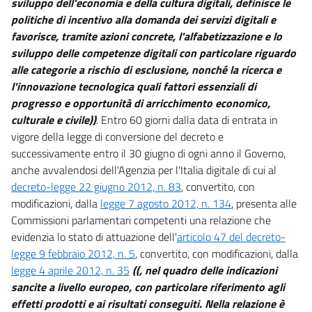
sviluppo dell'economia e della cultura digitali, definisce le
16 octies
politiche di incentivo alla domanda dei servizi digitali e
16 novies
favorisce, tramite azioni concrete, l'alfabetizzazione e lo
sviluppo delle competenze digitali con particolare riguardo
16 decies
alle categorie a rischio di esclusione, nonché la ricerca e
16 undecies
l'innovazione tecnologica quali fattori essenziali di
17
progresso e opportunità di arricchimento economico,
18
culturale e civile))
. Entro 60 giorni dalla data di entrata in
vigore della legge di conversione del decreto e
Sezione VII
successivamente entro il 30 giugno di ogni anno il Governo,
Ricerca, innovazione e comunità intelligenti
anche avvalendosi dell'Agenzia per l'Italia digitale di cui al
19
decreto-legge 22 giugno 2012, n. 83
, convertito, con
modificazioni, dalla
legge 7 agosto 2012, n. 134
, presenta alle
20
Commissioni parlamentari competenti una relazione che
20 bis
evidenzia lo stato di attuazione dell'
articolo 47 del decreto-
20 ter
legge 9 febbraio 2012, n. 5
, convertito, con modificazioni, dalla
Sezione VIII
legge 4 aprile 2012, n. 35
((, nel quadro delle indicazioni
sancite a livello europeo, con particolare riferimento agli
Assicurazioni, mutualità e mercato finanziario
effetti prodotti e ai risultati conseguiti. Nella relazione è