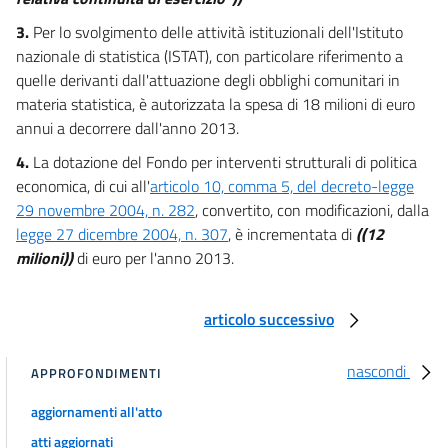
34 duodecies
3.
Per lo svolgimento delle attività istituzionali dell'Istituto
35
nazionale di statistica (ISTAT), con particolare riferimento a
quelle derivanti dall'attuazione degli obblighi comunitari in
36
materia statistica, è autorizzata la spesa di 18 milioni di euro
36 bis
annui a decorrere dall'anno 2013.
37
4.
La dotazione del Fondo per interventi strutturali di politica
37 bis
economica, di cui all'
articolo 10, comma 5, del decreto-legge
38
29 novembre 2004, n. 282
, convertito, con modificazioni, dalla
legge 27 dicembre 2004, n. 307
, è incrementata di
((12
39
milioni))
di euro per l'anno 2013.
Allegati
articolo successivo
Allegato 1
Allegato 1
nascondi
APPROFONDIMENTI
aggiornamenti all'atto
atti aggiornati