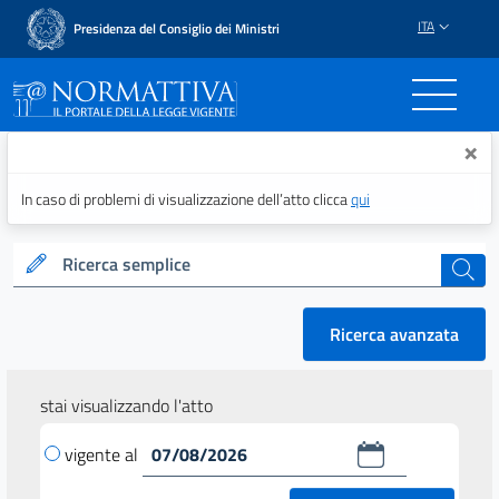
ITA
Presidenza del Consiglio dei Ministri
Normattiva - Il portale del
×
In caso di problemi di visualizzazione dell’atto clicca
qui
Ricerca semplice
cerca
Ricerca avanzata
stai visualizzando l'atto
vigente al