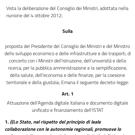
Vista la deliberazione del Consiglio dei Ministri, adottata nella
Azzeramento del divario digitale e moneta elettronica
riunione del 4 ottobre 2012;
13 ter
14
Sulla
14 bis
15
proposta del Presidente del Consiglio dei Ministri e del Ministro
dello sviluppo economico e delle infrastrutture e dei trasporti, di
Sezione VI
concerto con i Ministri dell'istruzione, dell'università e della
Giustizia digitale
ricerca, per la pubblica amministrazione e la semplificazione,
16
della salute, dell'economia e delle finanze, per la coesione
territoriale e della giustizia; Emana il seguente decreto-legge:
16 bis
16 ter
Art. 1
16 quater
Attuazione dell'Agenda digitale italiana e documento digitale
unificato e finanziamento dell'ISTAT
16 quinquies
16 sexies
1.
((Lo Stato, nel rispetto del principio di leale
collaborazione con le autonomie regionali, promuove lo
16 septies