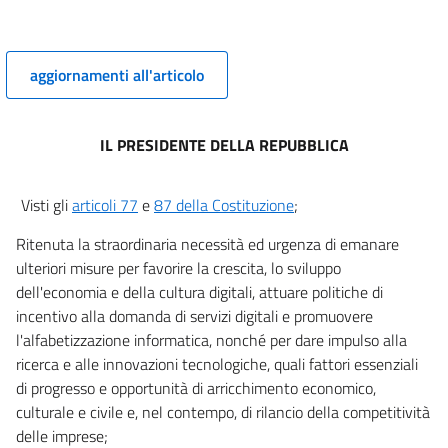
9
9 bis
aggiornamenti all'articolo
Sezione III
Agenda digitale per l'istruzione
((e la cultura
digitale))
IL PRESIDENTE DELLA REPUBBLICA
10
11
Visti gli
articoli 77
e
87 della Costituzione
;
11 bis
Ritenuta la straordinaria necessità ed urgenza di emanare
Sezione IV
ulteriori misure per favorire la crescita, lo sviluppo
dell'economia e della cultura digitali, attuare politiche di
Sanità digitale
incentivo alla domanda di servizi digitali e promuovere
12
l'alfabetizzazione informatica, nonché per dare impulso alla
12 bis
ricerca e alle innovazioni tecnologiche, quali fattori essenziali
13
di progresso e opportunità di arricchimento economico,
culturale e civile e, nel contempo, di rilancio della competitività
13 bis
delle imprese;
Sezione V