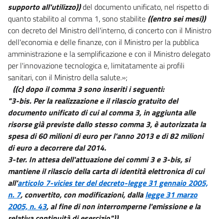
33 quinquies
supporto all'utilizzo))
del documento unificato, nel rispetto di
33 sexies
quanto stabilito al comma 1, sono stabilite
((entro sei mesi))
con decreto del Ministro dell'interno, di concerto con il Ministro
33 septies
dell'economia e delle finanze, con il Ministro per la pubblica
33 octies
amministrazione e la semplificazione e con il Ministro delegato
34
per l'innovazione tecnologica e, limitatamente ai profili
34 bis
sanitari, con il Ministro della salute.»;
((c) dopo il comma 3 sono inseriti i seguenti:
34 ter
"3-bis. Per la realizzazione e il rilascio gratuito del
34 quater
documento unificato di cui al comma 3, in aggiunta alle
34 quinquies
risorse già previste dallo stesso comma 3, è autorizzata la
spesa di 60 milioni di euro per l'anno 2013 e di 82 milioni
34 sexies
di euro a decorrere dal 2014.
34 septies
3-ter. In attesa dell'attuazione dei commi 3 e 3-bis, si
34 octies
mantiene il rilascio della carta di identità elettronica di cui
all'
articolo 7-vicies ter del decreto-legge 31 gennaio 2005,
34 novies
n. 7
, convertito, con modificazioni, dalla
legge 31 marzo
34 decies
2005, n. 43
, al fine di non interromperne l'emissione e la
34 undecies
relativa continuità di esercizio"))