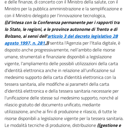
e delle finanze, di concerto con il Ministro della salute, con il
27
Ministro per la pubblica amministrazione e la semplificazione e
27 bis
con il Ministro delegato per l'innovazione tecnologica,
28
((d'intesa con la Conferenza permanente per i rapporti tra
lo Stato, le regioni, e le province autonome di Trento e di
29
Bolzano, ai sensi dell'
articolo 3 del decreto legislativo 28
29 bis
agosto 1997, n. 281
,))
sentita l'Agenzia per l'Italia digitale, è
30
disposto anche progressivamente, nell'ambito delle risorse
umane, strumentali e finanziarie disponibili a legislazione
31
vigente, l'ampliamento delle possibili utilizzazioni della carta
32
d'identità elettronica anche in relazione all'unificazione sul
Sezione X
medesimo supporto della carta d'identità elettronica con la
tessera sanitaria, alle modifiche ai parametri della carta
Ulteriori misure per la crescita del paese
d'identità elettronica e della tessera sanitaria necessarie per
33
l'unificazione delle stesse sul medesimo supporto, nonché al
33 bis
rilascio gratuito del documento unificato, mediante
33 ter
utilizzazione, anche ai fini di produzione e rilascio, di tutte le
risorse disponibili a legislazione vigente per la tessera sanitaria.
33 quater
Le modalità tecniche di produzione, distribuzione
((gestione e