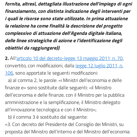
21
fornita, altresì, dettagliata illustrazione dell'impiego di ogni
22
finanziamento, con distinta indicazione degli interventi per
i quali le risorse sono state utilizzate. In prima attuazione
23
la relazione ha come finalità la descrizione del progetto
23 bis
complessivo di attuazione dell'Agenda digitale italiana,
23 ter
delle linee strategiche di azione e l'identificazione degli
obiettivi da raggiungere))
.
23 quater
24
2.
All'
articolo 10 del decreto-legge 13 maggio 2011, n. 70
,
convertito, con modificazioni, dalla
legge 12 luglio 2011, n.
24 bis
106
, sono apportate le seguenti modificazioni:
24 ter
a) al comma 2, le parole: «i Ministri dell'economia e delle
Sezione IX
finanze e» sono sostituite dalle seguenti: «il Ministro
dell'economia e delle finanze, con il Ministro per la pubblica
Misure per la nascita e lo sviluppo
amministrazione e la semplificazione, il Ministro delegato
di
all'innovazione tecnologica e con il Ministro»;
imprese
start-up innovative
b) il comma 3 è sostituito dal seguente:
25
«3. Con decreto del Presidente del Consiglio dei Ministri, su
26
proposta del Ministro dell'interno e del Ministro dell'economia