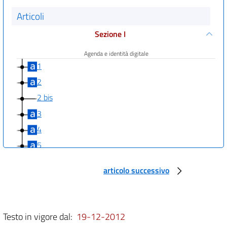
Articoli
Sezione I
Agenda e identità digitale
1
2
2 bis
3
4
5
Sezione II
articolo successivo
Amministrazione digitale e dati di tipo aperto
6
7
Testo in vigore dal:
19-12-2012
8