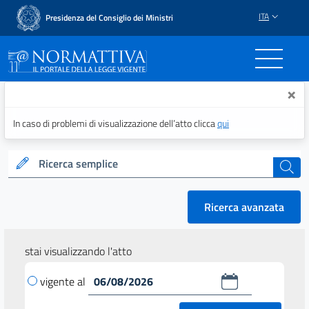
ITA
Presidenza del Consiglio dei Ministri
Normattiva - Il portale del
×
In caso di problemi di visualizzazione dell’atto clicca
qui
Ricerca semplice
cerca
Ricerca avanzata
stai visualizzando l'atto
vigente al