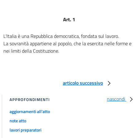
RAPPORTI CIVILI
13
Art. 1
14
15
L'Italia è una Repubblica democratica, fondata sul lavoro.
16
La sovranità appartiene al popolo, che la esercita nelle forme e
17
nei limiti della Costituzione.
18
19
20
articolo successivo
21
22
nascondi
APPROFONDIMENTI
23
aggiornamenti all'atto
24
note atto
25
lavori preparatori
26