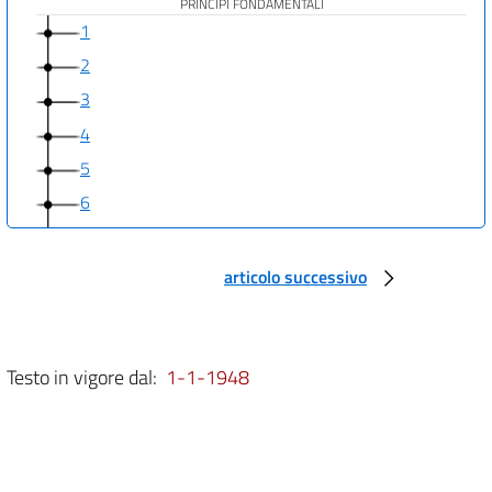
PRINCIPI FONDAMENTALI
1
2
3
4
5
6
7
8
articolo successivo
9
10
11
Testo in vigore dal:
1-1-1948
12
PARTE I
DIRITTI E DOVERI DEI CITTADINI
TITOLO I