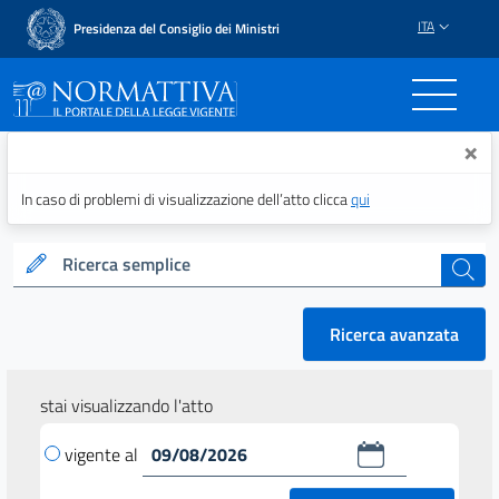
ITA
Presidenza del Consiglio dei Ministri
Normattiva - Il portale del
×
In caso di problemi di visualizzazione dell’atto clicca
qui
Ricerca semplice
cerca
Ricerca avanzata
stai visualizzando l'atto
vigente al