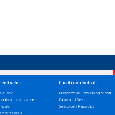
enti veloci
Con il contributo di
e e Codici
Presidenza del Consiglio dei Ministri
 per data di emanazione
Camera dei Deputati
ficiale
Senato della Repubblica
erato regionale