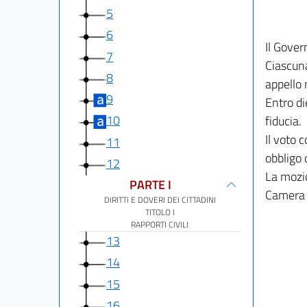
5
6
Il Gover
7
Ciascun
8
appello
9
Entro di
10
fiducia.
Il voto 
11
obbligo 
12
La mozi
PARTE I
Camera e
DIRITTI E DOVERI DEI CITTADINI
TITOLO I
RAPPORTI CIVILI
13
14
15
16