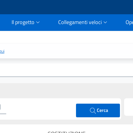
Il progetto
Collegamenti veloci
Op
rtale della legge vigent
qui
Cerca