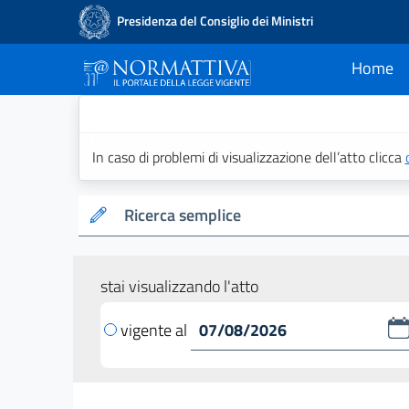
Presidenza del Consiglio dei Ministri
Home
current
Normattiva - Il po
In caso di problemi di visualizzazione dell’atto clicca
Ricerca semplice
stai visualizzando l'atto
vigente al