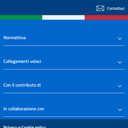
38
Contattaci
39
40
41
42
Normattiva
43
44
Collegamenti veloci
45
46
47
Con il contributo di
TITOLO IV
RAPPORTI POLITICI
48
In collaborazione con
49
50
Privacy e Cookie policy