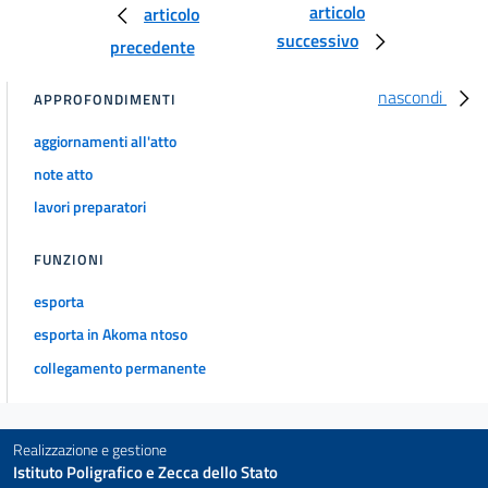
articolo
articolo
27
successivo
precedente
28
TITOLO II
nascondi
APPROFONDIMENTI
RAPPORTI ETICO-SOCIALI
29
aggiornamenti all'atto
30
note atto
31
lavori preparatori
32
FUNZIONI
33
esporta
34
esporta in Akoma ntoso
TITOLO III
RAPPORTI ECONOMICI
collegamento permanente
35
36
Realizzazione e gestione
37
Istituto Poligrafico e Zecca dello Stato