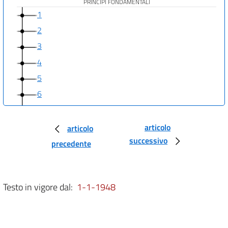
PRINCIPI FONDAMENTALI
1
2
3
4
5
6
7
8
articolo
articolo
successivo
9
precedente
10
11
Testo in vigore dal:
1-1-1948
12
PARTE I
DIRITTI E DOVERI DEI CITTADINI
TITOLO I