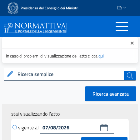
ITA
Presidenza del Consiglio dei Ministri
Normattiva - Il portale del
×
In caso di problemi di visualizzazione dell’atto clicca
qui
Ricerca semplice
cerca
Ricerca avanzata
stai visualizzando l'atto
vigente al