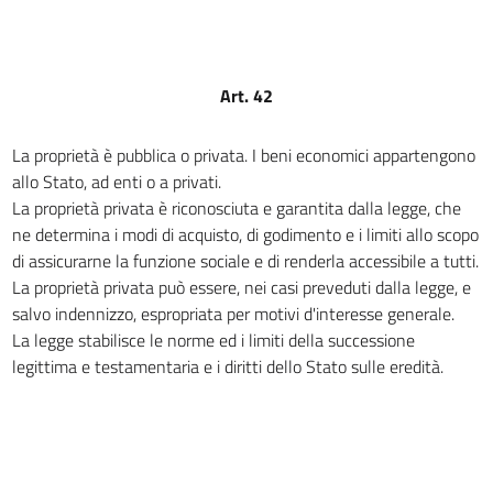
RAPPORTI CIVILI
13
14
Art. 42
15
16
La proprietà è pubblica o privata. I beni economici appartengono
17
allo Stato, ad enti o a privati.
La proprietà privata è riconosciuta e garantita dalla legge, che
18
ne determina i modi di acquisto, di godimento e i limiti allo scopo
19
di assicurarne la funzione sociale e di renderla accessibile a tutti.
20
La proprietà privata può essere, nei casi preveduti dalla legge, e
21
salvo indennizzo, espropriata per motivi d'interesse generale.
La legge stabilisce le norme ed i limiti della successione
22
legittima e testamentaria e i diritti dello Stato sulle eredità.
23
24
25
26