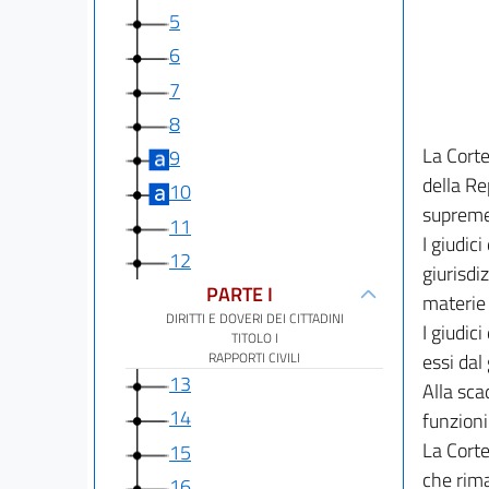
5
6
7
8
La Corte
9
della Re
10
supreme
11
I giudic
12
giurisdi
PARTE I
materie 
DIRITTI E DOVERI DEI CITTADINI
I giudic
TITOLO I
RAPPORTI CIVILI
essi da
13
Alla sca
14
funzioni
La Corte
15
che rima
16