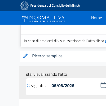
Presidenza del Consiglio dei Ministri
Home
current
Normattiva - Il po
In caso di problemi di visualizzazione dell’atto clicca
Ricerca semplice
stai visualizzando l'atto
vigente al