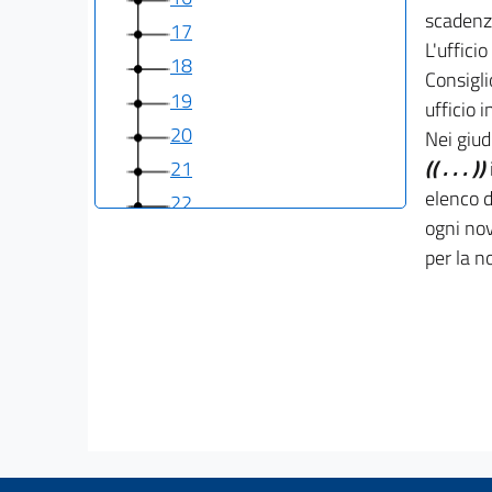
scadenza
17
L'uffici
18
Consigli
19
ufficio i
20
Nei giud
(( . . . ))
21
elenco d
22
ogni nov
23
per la n
24
25
26
27
28
TITOLO II
RAPPORTI ETICO-SOCIALI