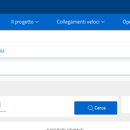
Il progetto
Collegamenti veloci
Op
rtale della legge vigent
qui
Cerca