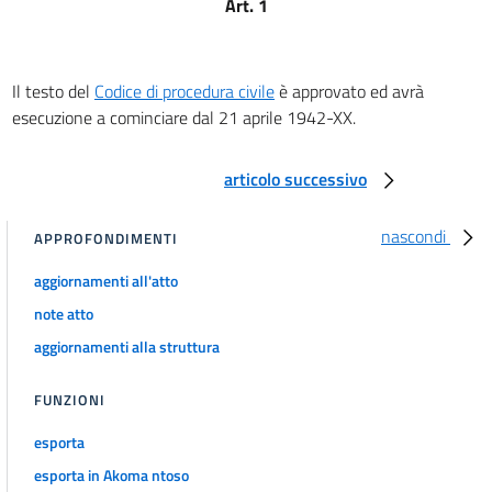
Art. 1
Della competenza per territorio
art. 18
art. 19
Il testo del
Codice di procedura civile
è approvato ed avrà
art. 20
esecuzione a cominciare dal 21 aprile 1942-XX.
art. 21
art. 22
articolo successivo
art. 23
nascondi
APPROFONDIMENTI
art. 24
art. 25
aggiornamenti all'atto
art. 26
note atto
aggiornamenti alla struttura
art. 26 bis
art. 27
FUNZIONI
art. 28
esporta
art. 29
esporta in Akoma ntoso
art. 30