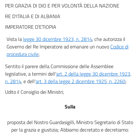
PER GRAZIA DI DIO E PER VOLONTÀ DELLA NAZIONE
Sezione II
Della competenza per materia e valore
RE D'ITALIA E DI ALBANIA
art. 7
IMPERATORE D'ETIOPIA
art. 8
Vista la
legge 30 dicembre 1923, n. 2814
, che autorizza il
art. 9
Governo del Re Imperatore ad emanare un nuovo
Codice di
art. 10
procedura civile
;
art. 11
Sentito il parere della Commissione delle Assemblee
art. 12
legislative, a termini dell'
art. 2 della legge 30 dicembre 1923,
art. 13
n. 2814
, e dell'
art. 3 della legge 2 dicembre 1925, n. 2260
;
art. 14
Udito il Consiglio dei Ministri;
art. 15
Sulla
art. 15 bis
art. 16
proposta del Nostro Guardasigilli, Ministro Segretario di Stato
art. 17
per la grazia e giustizia; Abbiamo decretato e decretiamo:
Sezione III