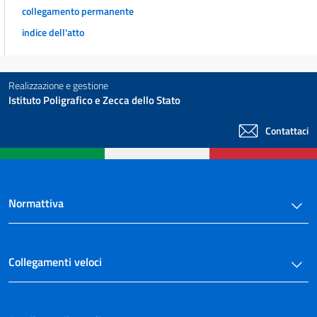
collegamento permanente
art. 30 bis
indice dell'atto
Sezione IV
Delle modificazioni della competenza per ragione di connessione
art. 31
Realizzazione e gestione
art. 32
Istituto Poligrafico e Zecca dello Stato
art. 33
Contattaci
art. 34
art. 35
art. 36
Sezione V
Normattiva
Del difetto di giurisdizione, della incompetenza e della litispendenza
art. 37
art. 38
Collegamenti veloci
art. 39
art. 40