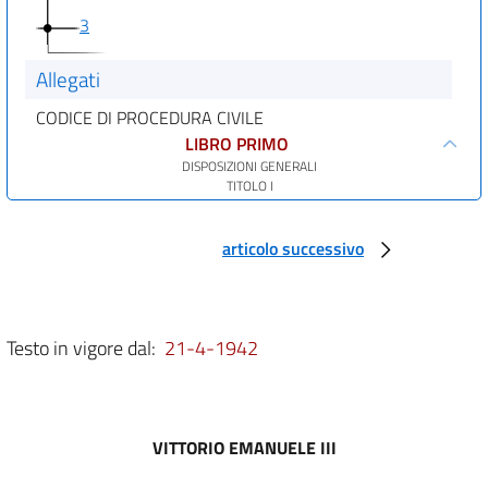
3
Allegati
CODICE DI PROCEDURA CIVILE
LIBRO PRIMO
DISPOSIZIONI GENERALI
TITOLO I
DEGLI ORGANI GIUDIZIARI
CAPO I
Del giudice
articolo successivo
Sezione I
Della giurisdizione e della competenza in generale
art. 1
art. 2
Testo in vigore dal:
21-4-1942
art. 3
art. 4
art. 5
VITTORIO EMANUELE III
art. 6