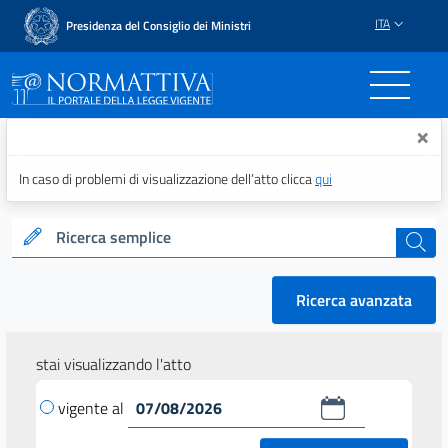
ITA
Presidenza del Consiglio dei Ministri
Normattiva - Il portale del
×
In caso di problemi di visualizzazione dell’atto clicca
qui
Ricerca semplice
cerca
Ricerca avanzata
stai visualizzando l'atto
vigente al