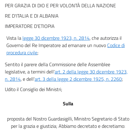
PER GRAZIA DI DIO E PER VOLONTÀ DELLA NAZIONE
Sezione II
Della competenza per materia e valore
RE D'ITALIA E DI ALBANIA
art. 7
IMPERATORE D'ETIOPIA
art. 8
Vista la
legge 30 dicembre 1923, n. 2814
, che autorizza il
art. 9
Governo del Re Imperatore ad emanare un nuovo
Codice di
art. 10
procedura civile
;
art. 11
Sentito il parere della Commissione delle Assemblee
art. 12
legislative, a termini dell'
art. 2 della legge 30 dicembre 1923,
art. 13
n. 2814
, e dell'
art. 3 della legge 2 dicembre 1925, n. 2260
;
art. 14
Udito il Consiglio dei Ministri;
art. 15
Sulla
art. 15 bis
art. 16
proposta del Nostro Guardasigilli, Ministro Segretario di Stato
art. 17
per la grazia e giustizia; Abbiamo decretato e decretiamo:
Sezione III