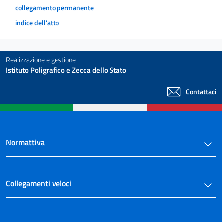
collegamento permanente
art. 30 bis
indice dell'atto
Sezione IV
Delle modificazioni della competenza per ragione di connessione
art. 31
Realizzazione e gestione
art. 32
Istituto Poligrafico e Zecca dello Stato
art. 33
Contattaci
art. 34
art. 35
art. 36
Sezione V
Normattiva
Del difetto di giurisdizione, della incompetenza e della litispendenza
art. 37
art. 38
Collegamenti veloci
art. 39
art. 40