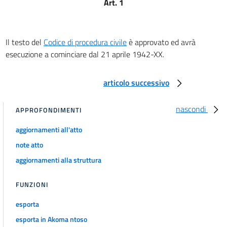
Art. 1
Della competenza per territorio
art. 18
art. 19
Il testo del
Codice di procedura civile
è approvato ed avrà
art. 20
esecuzione a cominciare dal 21 aprile 1942-XX.
art. 21
art. 22
articolo successivo
art. 23
nascondi
APPROFONDIMENTI
art. 24
art. 25
aggiornamenti all'atto
art. 26
note atto
aggiornamenti alla struttura
art. 26 bis
art. 27
FUNZIONI
art. 28
esporta
art. 29
esporta in Akoma ntoso
art. 30