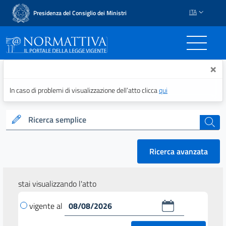
ITA
Presidenza del Consiglio dei Ministri
Normattiva - Il portale del
×
In caso di problemi di visualizzazione dell’atto clicca
qui
Ricerca semplice
cerca
Ricerca avanzata
stai visualizzando l'atto
vigente al