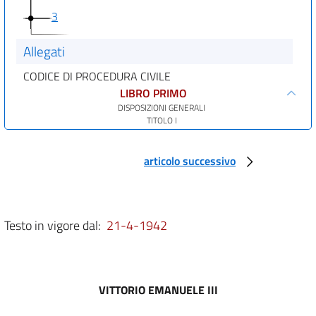
3
Allegati
CODICE DI PROCEDURA CIVILE
LIBRO PRIMO
DISPOSIZIONI GENERALI
TITOLO I
DEGLI ORGANI GIUDIZIARI
CAPO I
Del giudice
articolo successivo
Sezione I
Della giurisdizione e della competenza in generale
art. 1
art. 2
Testo in vigore dal:
21-4-1942
art. 3
art. 4
art. 5
VITTORIO EMANUELE III
art. 6