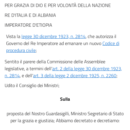
PER GRAZIA DI DIO E PER VOLONTÀ DELLA NAZIONE
Sezione II
Della competenza per materia e valore
RE D'ITALIA E DI ALBANIA
art. 7
IMPERATORE D'ETIOPIA
art. 8
Vista la
legge 30 dicembre 1923, n. 2814
, che autorizza il
art. 9
Governo del Re Imperatore ad emanare un nuovo
Codice di
art. 10
procedura civile
;
art. 11
Sentito il parere della Commissione delle Assemblee
art. 12
legislative, a termini dell'
art. 2 della legge 30 dicembre 1923,
art. 13
n. 2814
, e dell'
art. 3 della legge 2 dicembre 1925, n. 2260
;
art. 14
Udito il Consiglio dei Ministri;
art. 15
Sulla
art. 15 bis
art. 16
proposta del Nostro Guardasigilli, Ministro Segretario di Stato
art. 17
per la grazia e giustizia; Abbiamo decretato e decretiamo:
Sezione III