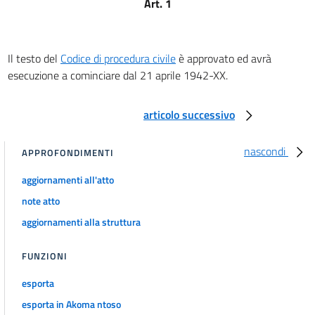
Art. 1
Della competenza per territorio
art. 18
art. 19
Il testo del
Codice di procedura civile
è approvato ed avrà
art. 20
esecuzione a cominciare dal 21 aprile 1942-XX.
art. 21
art. 22
articolo successivo
art. 23
nascondi
APPROFONDIMENTI
art. 24
art. 25
aggiornamenti all'atto
art. 26
note atto
aggiornamenti alla struttura
art. 26 bis
art. 27
FUNZIONI
art. 28
esporta
art. 29
esporta in Akoma ntoso
art. 30