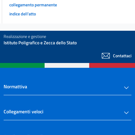
collegamento permanente
art. 30 bis
indice dell'atto
Sezione IV
Delle modificazioni della competenza per ragione di connessione
art. 31
Realizzazione e gestione
art. 32
Istituto Poligrafico e Zecca dello Stato
art. 33
Contattaci
art. 34
art. 35
art. 36
Sezione V
Normattiva
Del difetto di giurisdizione, della incompetenza e della litispendenza
art. 37
art. 38
Collegamenti veloci
art. 39
art. 40