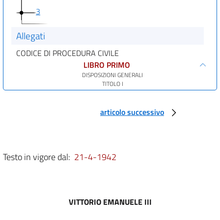
3
Allegati
CODICE DI PROCEDURA CIVILE
LIBRO PRIMO
DISPOSIZIONI GENERALI
TITOLO I
DEGLI ORGANI GIUDIZIARI
CAPO I
Del giudice
articolo successivo
Sezione I
Della giurisdizione e della competenza in generale
art. 1
art. 2
Testo in vigore dal:
21-4-1942
art. 3
art. 4
art. 5
VITTORIO EMANUELE III
art. 6