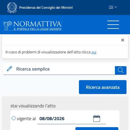
ITA
Presidenza del Consiglio dei Ministri
Normattiva - Il portale del
×
In caso di problemi di visualizzazione dell’atto clicca
qui
Ricerca semplice
cerca
Ricerca avanzata
stai visualizzando l'atto
vigente al