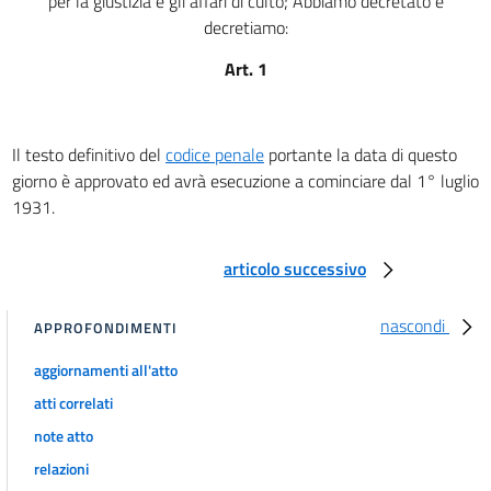
per la giustizia e gli affari di culto; Abbiamo decretato e
CAPO I
Delle specie di pene, in generale
decretiamo:
art. 17
Art. 1
art. 18
art. 19
art. 20
Il testo definitivo del
codice penale
portante la data di questo
giorno è approvato ed avrà esecuzione a cominciare dal 1° luglio
art. 20 bis
1931.
CAPO II
Delle pene principali, in particolare
art. 21
articolo successivo
art. 22
nascondi
APPROFONDIMENTI
art. 23
art. 24
aggiornamenti all'atto
art. 25
atti correlati
art. 26
note atto
relazioni
art. 27