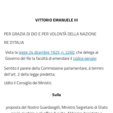
art. 4
art. 5
art. 6
VITTORIO EMANUELE III
art. 7
art. 8
PER GRAZIA DI DIO E PER VOLONTÀ DELLA NAZIONE
art. 9
RE D'ITALIA
art. 10
Vista la
legge 24 dicembre 1925, n. 2260
, che delega al
art. 11
Governo del Re la facoltà di emendare il
codice penale
;
art. 12
Sentito il parere della Commissione parlamentare, à termini
art. 13
dell'art. 2 della legge predetta;
art. 14
Udito il Consiglio dei Ministri;
art. 15
Sulla
art. 16
TITOLO SECONDO
proposta del Nostro Guardasigilli, Ministro Segretario di Stato
DELLE PENE