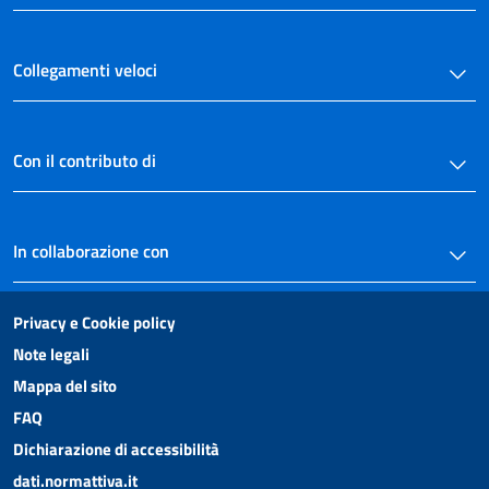
art. 36
art. 37
Collegamenti veloci
art. 38
TITOLO TERZO
DEL REATO
Con il contributo di
CAPO I
Del reato consumato e tentato
art. 39
art. 40
In collaborazione con
art. 41
art. 42
Privacy e Cookie policy
art. 43
Note legali
art. 44
Mappa del sito
art. 45
FAQ
art. 46
Dichiarazione di accessibilità
art. 47
dati.normattiva.it