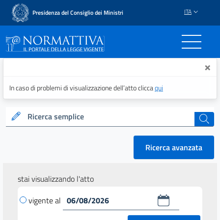
ITA
Presidenza del Consiglio dei Ministri
Normattiva - Il portale del
×
In caso di problemi di visualizzazione dell’atto clicca
qui
Ricerca semplice
cerca
Ricerca avanzata
stai visualizzando l'atto
vigente al