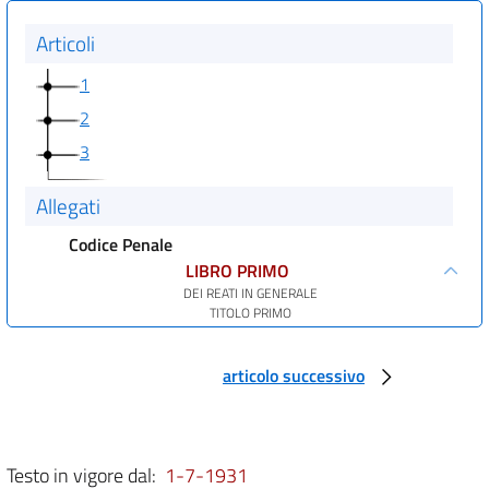
Articoli
1
2
3
Allegati
Codice Penale
LIBRO PRIMO
DEI REATI IN GENERALE
TITOLO PRIMO
DELLA LEGGE PENALE
art. 1
articolo successivo
art. 2
art. 3
art. 3 bis
Testo in vigore dal:
1-7-1931