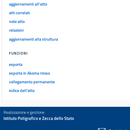
CAPO II
aggiornamenti all'atto
Delle associazioni e delle fondazioni
atti correlati
art. 14
note atto
art. 15
relazioni
art. 16
aggiornamenti alla struttura
art. 17
art. 18
FUNZIONI
art. 19
esporta
art. 20
esporta in Akoma ntoso
art. 21
collegamento permanente
art. 22
indice dell'atto
art. 23
art. 24
Realizzazione e gestione
art. 25
Istituto Poligrafico e Zecca dello Stato
art. 26