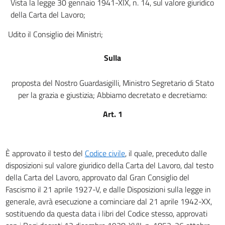
Vista la legge 30 gennaio 1941-XIX, n. 14, sul valore giuridico
art. 23
della Carta del Lavoro;
art. 24
Udito il Consiglio dei Ministri;
art. 25
Sulla
art. 26
art. 27
proposta del Nostro Guardasigilli, Ministro Segretario di Stato
art. 28
per la grazia e giustizia; Abbiamo decretato e decretiamo:
art. 29
Art. 1
art. 30
art. 31
È approvato il testo del
Codice civile
, il quale, preceduto dalle
CODICE CIVILE
disposizioni sul valore giuridico della Carta del Lavoro, dal testo
LIBRO PRIMO
della Carta del Lavoro, approvato dal Gran Consiglio del
DELLE PERSONE E DELLA FAMIGLIA
TITOLO I
Fascismo il 21 aprile 1927-V, e dalle Disposizioni sulla legge in
DELLE PERSONE FISICHE
generale, avrà esecuzione a cominciare dal 21 aprile 1942-XX,
art. 1
sostituendo da questa data i libri del Codice stesso, approvati
art. 2