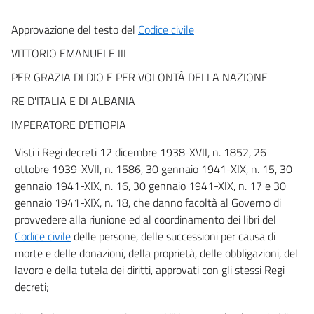
CAPO II
Approvazione del testo del
Codice civile
Dell'applicazione della legge in generale
art. 10
VITTORIO EMANUELE III
art. 11
PER GRAZIA DI DIO E PER VOLONTÀ DELLA NAZIONE
art. 12
RE D'ITALIA E DI ALBANIA
art. 13
IMPERATORE D'ETIOPIA
art. 14
Visti i Regi decreti 12 dicembre 1938-XVII, n. 1852, 26
art. 15
ottobre 1939-XVII, n. 1586, 30 gennaio 1941-XIX, n. 15, 30
art. 16
gennaio 1941-XIX, n. 16, 30 gennaio 1941-XIX, n. 17 e 30
art. 17
gennaio 1941-XIX, n. 18, che danno facoltà al Governo di
provvedere alla riunione ed al coordinamento dei libri del
art. 18
Codice civile
delle persone, delle successioni per causa di
art. 19
morte e delle donazioni, della proprietà, delle obbligazioni, del
art. 20
lavoro e della tutela dei diritti, approvati con gli stessi Regi
art. 21
decreti;
art. 22