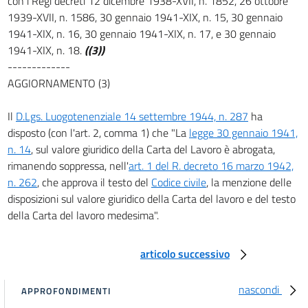
con i Regi decreti 12 dicembre 1938-XVII, n. 1852, 26 ottobre
1939-XVII, n. 1586, 30 gennaio 1941-XIX, n. 15, 30 gennaio
art. 3
1941-XIX, n. 16, 30 gennaio 1941-XIX, n. 17, e 30 gennaio
art. 4
1941-XIX, n. 18.
((3))
art. 5
-------------
AGGIORNAMENTO (3)
art. 6
art. 7
Il
D.Lgs. Luogotenenziale 14 settembre 1944, n. 287
ha
art. 8
disposto (con l'art. 2, comma 1) che "La
legge 30 gennaio 1941,
n. 14
, sul valore giuridico della Carta del Lavoro è abrogata,
art. 9
rimanendo soppressa, nell'
art. 1 del R. decreto 16 marzo 1942,
art. 10
n. 262
, che approva il testo del
Codice civile
, la menzione delle
TITOLO II
disposizioni sul valore giuridico della Carta del lavoro e del testo
DELLE PERSONE GIURIDICHE
della Carta del lavoro medesima".
CAPO I
Disposizioni generali
art. 11
articolo successivo
art. 12
nascondi
art. 13
APPROFONDIMENTI