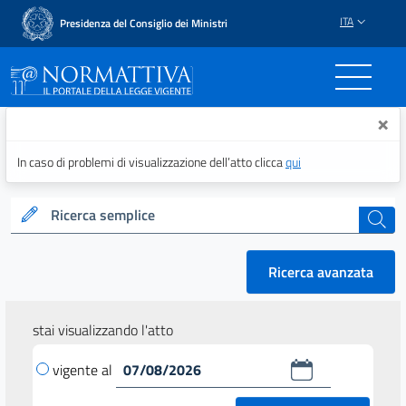
ITA
Presidenza del Consiglio dei Ministri
Normattiva - Il portale del
×
In caso di problemi di visualizzazione dell’atto clicca
qui
Ricerca semplice
cerca
Ricerca avanzata
stai visualizzando l'atto
vigente al