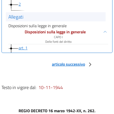
2
Allegati
Disposizioni sulla legge in generale
Disposizioni sulla legge in generale
CAPO I
Delle fonti del diritto
art. 1
art. 2
art. 3
articolo successivo
art. 4
art. 5
Testo in vigore dal:
10-11-1944
art. 6
art. 7
art. 8
REGIO DECRETO 16 marzo 1942-XX, n. 262.
art. 9