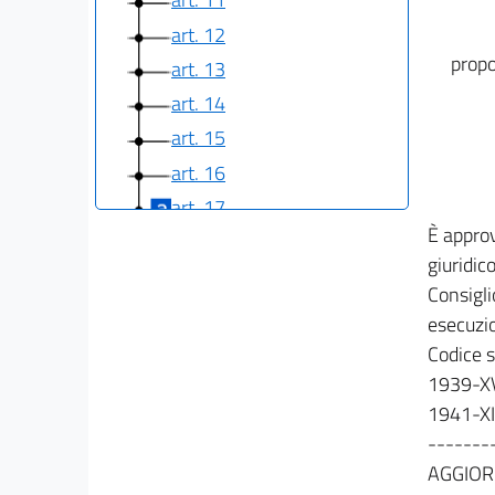
art. 12
propo
art. 13
art. 14
art. 15
art. 16
art. 17
È approv
art. 18
giuridic
art. 19
Consigli
art. 20
esecuzio
art. 21
Codice s
art. 22
1939-XV
1941-XI
art. 23
-------
art. 24
AGGIOR
art. 25