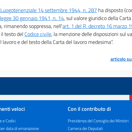
 Luogotenenziale 14 settembre 1944, n. 287
ha disposto (con
legge 30 gennaio 1941, n. 14
, sul valore giuridico della Cart
, rimanendo soppressa, nell'
art. 1 del R. decreto 16 marzo 
il testo del
Codice civile
, la menzione delle disposizioni sul va
l lavoro e del testo della Carta del lavoro medesima".
articolo s
enti veloci
Con il contributo di
e e Codici
Presidenza del Consiglio dei Ministri
 per data di emanazione
Camera dei Deputati