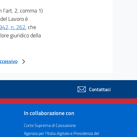
 l'art. 2, comma 1)
a del Lavoro è
1942, n. 262
, che
lore giuridico della
uccessivo
Contattaci
In collaborazione con
Corte Suprema di Cassazione
Agenzia per l’Italia digitale e Presidenza del