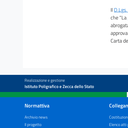
art. 26
Il
D.Lgs.
art. 27
che "La
art. 28
abrogata
art. 29
approva 
Carta de
art. 30
art. 31
CODICE CIVILE
LIBRO PRIMO
DELLE PERSONE E DELLA FAMIGLIA
Realizzazione e gestione
TITOLO I
Istituto Poligrafico e Zecca dello Stato
DELLE PERSONE FISICHE
art. 1
art. 2
Normattiva
Collegam
art. 3
Archivio news
Costituzion
art. 4
Il progetto
Elenco atti