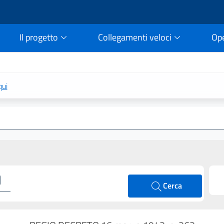
Il progetto
Collegamenti veloci
Op
rtale della legge vigent
qui
Cerca