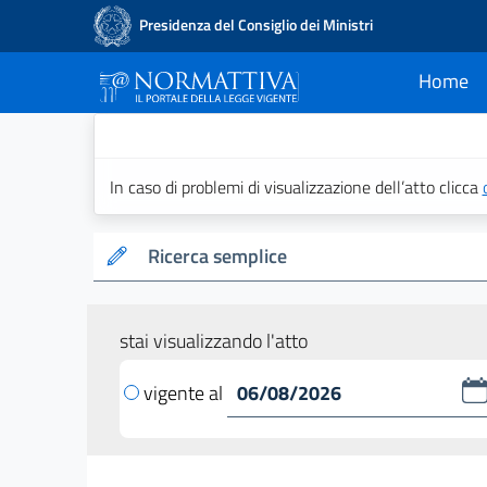
Presidenza del Consiglio dei Ministri
Home
current
Normattiva - Il po
In caso di problemi di visualizzazione dell’atto clicca
Ricerca semplice
stai visualizzando l'atto
vigente al