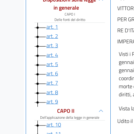
in generale
VITTOR
CAPO I
PER GR
Delle fonti del diritto
art. 1
RE D'I
art. 2
IMPERA
art. 3
Visti 
art. 4
gennai
art. 5
gennai
art. 6
coordi
art. 7
morte e
art. 8
diritti
art. 9
Vista l
CAPO II
Dell'applicazione della legge in generale
Udito il
art. 10
art. 11