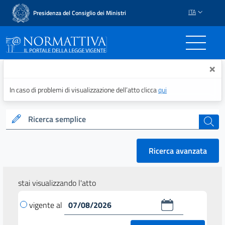
ITA
Presidenza del Consiglio dei Ministri
Normattiva - Il portale del
×
In caso di problemi di visualizzazione dell’atto clicca
qui
Ricerca semplice
cerca
Ricerca avanzata
stai visualizzando l'atto
vigente al