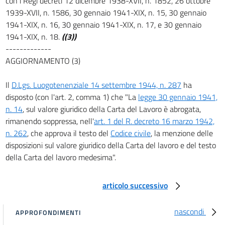
con i Regi decreti 12 dicembre 1938-XVII, n. 1852, 26 ottobre
1939-XVII, n. 1586, 30 gennaio 1941-XIX, n. 15, 30 gennaio
art. 3
1941-XIX, n. 16, 30 gennaio 1941-XIX, n. 17, e 30 gennaio
art. 4
1941-XIX, n. 18.
((3))
art. 5
-------------
AGGIORNAMENTO (3)
art. 6
art. 7
Il
D.Lgs. Luogotenenziale 14 settembre 1944, n. 287
ha
art. 8
disposto (con l'art. 2, comma 1) che "La
legge 30 gennaio 1941,
n. 14
, sul valore giuridico della Carta del Lavoro è abrogata,
art. 9
rimanendo soppressa, nell'
art. 1 del R. decreto 16 marzo 1942,
art. 10
n. 262
, che approva il testo del
Codice civile
, la menzione delle
TITOLO II
disposizioni sul valore giuridico della Carta del lavoro e del testo
DELLE PERSONE GIURIDICHE
della Carta del lavoro medesima".
CAPO I
Disposizioni generali
art. 11
articolo successivo
art. 12
nascondi
art. 13
APPROFONDIMENTI