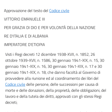
CAPO II
Approvazione del testo del
Codice civile
Dell'applicazione della legge in generale
art. 10
VITTORIO EMANUELE III
art. 11
PER GRAZIA DI DIO E PER VOLONTÀ DELLA NAZIONE
art. 12
RE D'ITALIA E DI ALBANIA
art. 13
IMPERATORE D'ETIOPIA
art. 14
Visti i Regi decreti 12 dicembre 1938-XVII, n. 1852, 26
art. 15
ottobre 1939-XVII, n. 1586, 30 gennaio 1941-XIX, n. 15, 30
art. 16
gennaio 1941-XIX, n. 16, 30 gennaio 1941-XIX, n. 17 e 30
art. 17
gennaio 1941-XIX, n. 18, che danno facoltà al Governo di
provvedere alla riunione ed al coordinamento dei libri del
art. 18
Codice civile
delle persone, delle successioni per causa di
art. 19
morte e delle donazioni, della proprietà, delle obbligazioni, del
art. 20
lavoro e della tutela dei diritti, approvati con gli stessi Regi
art. 21
decreti;
art. 22