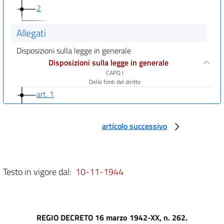
2
Allegati
Disposizioni sulla legge in generale
Disposizioni sulla legge in generale
CAPO I
Delle fonti del diritto
art. 1
art. 2
art. 3
articolo successivo
art. 4
art. 5
Testo in vigore dal:
10-11-1944
art. 6
art. 7
art. 8
REGIO DECRETO 16 marzo 1942-XX, n. 262.
art. 9