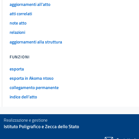
CAPO II
aggiornamenti all'atto
Delle associazioni e delle fondazioni
atti correlati
art. 14
note atto
art. 15
relazioni
art. 16
aggiornamenti alla struttura
art. 17
art. 18
FUNZIONI
art. 19
esporta
art. 20
esporta in Akoma ntoso
art. 21
collegamento permanente
art. 22
indice dell'atto
art. 23
art. 24
Realizzazione e gestione
art. 25
Istituto Poligrafico e Zecca dello Stato
art. 26