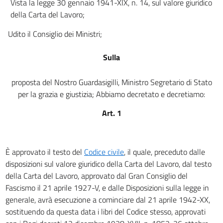
Vista la legge 30 gennaio 1941-XIX, n. 14, sul valore giuridico
art. 23
della Carta del Lavoro;
art. 24
Udito il Consiglio dei Ministri;
art. 25
Sulla
art. 26
art. 27
proposta del Nostro Guardasigilli, Ministro Segretario di Stato
art. 28
per la grazia e giustizia; Abbiamo decretato e decretiamo:
art. 29
Art. 1
art. 30
art. 31
È approvato il testo del
Codice civile
, il quale, preceduto dalle
CODICE CIVILE
disposizioni sul valore giuridico della Carta del Lavoro, dal testo
LIBRO PRIMO
della Carta del Lavoro, approvato dal Gran Consiglio del
DELLE PERSONE E DELLA FAMIGLIA
TITOLO I
Fascismo il 21 aprile 1927-V, e dalle Disposizioni sulla legge in
DELLE PERSONE FISICHE
generale, avrà esecuzione a cominciare dal 21 aprile 1942-XX,
art. 1
sostituendo da questa data i libri del Codice stesso, approvati
art. 2