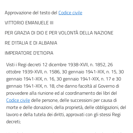
CAPO II
Approvazione del testo del
Codice civile
Dell'applicazione della legge in generale
art. 10
VITTORIO EMANUELE III
art. 11
PER GRAZIA DI DIO E PER VOLONTÀ DELLA NAZIONE
art. 12
RE D'ITALIA E DI ALBANIA
art. 13
IMPERATORE D'ETIOPIA
art. 14
Visti i Regi decreti 12 dicembre 1938-XVII, n. 1852, 26
art. 15
ottobre 1939-XVII, n. 1586, 30 gennaio 1941-XIX, n. 15, 30
art. 16
gennaio 1941-XIX, n. 16, 30 gennaio 1941-XIX, n. 17 e 30
art. 17
gennaio 1941-XIX, n. 18, che danno facoltà al Governo di
provvedere alla riunione ed al coordinamento dei libri del
art. 18
Codice civile
delle persone, delle successioni per causa di
art. 19
morte e delle donazioni, della proprietà, delle obbligazioni, del
art. 20
lavoro e della tutela dei diritti, approvati con gli stessi Regi
art. 21
decreti;
art. 22