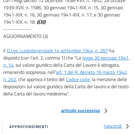
con i Regi decreti 12 dicembre 1938-XVII, n. 1852, 26 ottobre
1939-XVII, n. 1586, 30 gennaio 1941-XIX, n. 15, 30 gennaio
art. 3
1941-XIX, n. 16, 30 gennaio 1941-XIX, n. 17, e 30 gennaio
art. 4
1941-XIX, n. 18.
((3))
art. 5
-------------
AGGIORNAMENTO (3)
art. 6
art. 7
Il
D.Lgs. Luogotenenziale 14 settembre 1944, n. 287
ha
art. 8
disposto (con l'art. 2, comma 1) che "La
legge 30 gennaio 1941,
n. 14
, sul valore giuridico della Carta del Lavoro è abrogata,
art. 9
rimanendo soppressa, nell'
art. 1 del R. decreto 16 marzo 1942,
art. 10
n. 262
, che approva il testo del
Codice civile
, la menzione delle
TITOLO II
disposizioni sul valore giuridico della Carta del lavoro e del testo
DELLE PERSONE GIURIDICHE
della Carta del lavoro medesima".
CAPO I
Disposizioni generali
art. 11
articolo successivo
art. 12
nascondi
art. 13
APPROFONDIMENTI