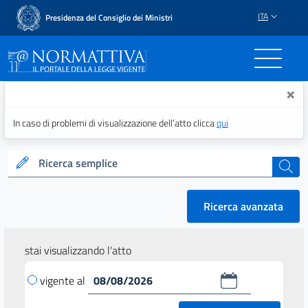
ITA
Presidenza del Consiglio dei Ministri
Normattiva - Il portale del
×
In caso di problemi di visualizzazione dell’atto clicca
qui
Ricerca semplice
cerca
Ricerca avanzata
stai visualizzando l'atto
vigente al