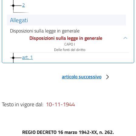
2
Allegati
Disposizioni sulla legge in generale
Disposizioni sulla legge in generale
CAPO I
Delle fonti del diritto
art. 1
art. 2
art. 3
articolo successivo
art. 4
art. 5
Testo in vigore dal:
10-11-1944
art. 6
art. 7
art. 8
REGIO DECRETO 16 marzo 1942-XX, n. 262.
art. 9