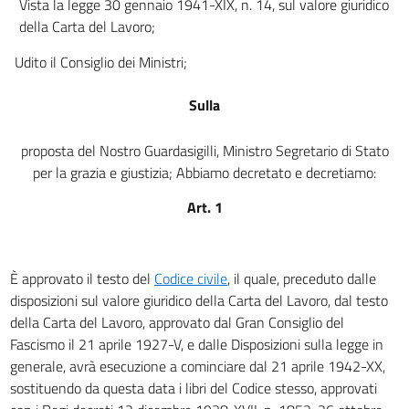
Vista la legge 30 gennaio 1941-XIX, n. 14, sul valore giuridico
art. 23
della Carta del Lavoro;
art. 24
Udito il Consiglio dei Ministri;
art. 25
Sulla
art. 26
art. 27
proposta del Nostro Guardasigilli, Ministro Segretario di Stato
art. 28
per la grazia e giustizia; Abbiamo decretato e decretiamo:
art. 29
Art. 1
art. 30
art. 31
È approvato il testo del
Codice civile
, il quale, preceduto dalle
CODICE CIVILE
disposizioni sul valore giuridico della Carta del Lavoro, dal testo
LIBRO PRIMO
della Carta del Lavoro, approvato dal Gran Consiglio del
DELLE PERSONE E DELLA FAMIGLIA
TITOLO I
Fascismo il 21 aprile 1927-V, e dalle Disposizioni sulla legge in
DELLE PERSONE FISICHE
generale, avrà esecuzione a cominciare dal 21 aprile 1942-XX,
art. 1
sostituendo da questa data i libri del Codice stesso, approvati
art. 2