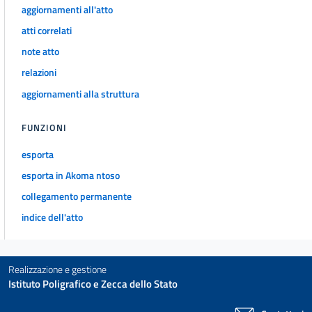
CAPO II
aggiornamenti all'atto
Delle associazioni e delle fondazioni
atti correlati
art. 14
note atto
art. 15
relazioni
art. 16
aggiornamenti alla struttura
art. 17
art. 18
FUNZIONI
art. 19
esporta
art. 20
esporta in Akoma ntoso
art. 21
collegamento permanente
art. 22
indice dell'atto
art. 23
art. 24
Realizzazione e gestione
art. 25
Istituto Poligrafico e Zecca dello Stato
art. 26