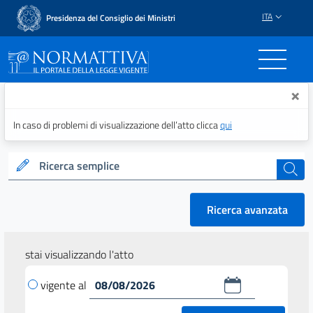
ITA
Presidenza del Consiglio dei Ministri
Normattiva - Il portale del
×
In caso di problemi di visualizzazione dell’atto clicca
qui
Ricerca semplice
cerca
Ricerca avanzata
stai visualizzando l'atto
vigente al