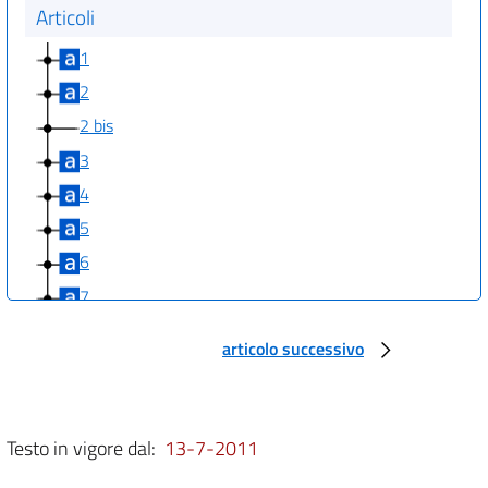
Articoli
1
2
2 bis
3
4
5
6
7
8
articolo successivo
8 bis
9
10
Testo in vigore dal:
13-7-2011
11