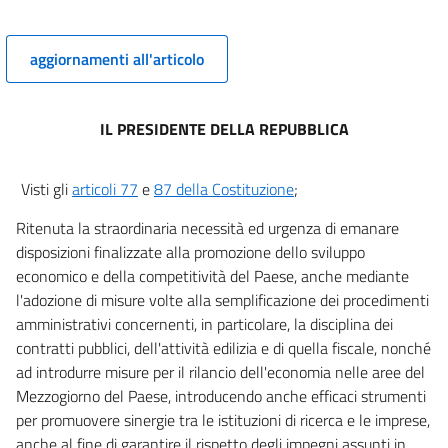
12
Allegati
aggiornamenti all'articolo
Allegato 1
Allegato 1
IL PRESIDENTE DELLA REPUBBLICA
Visti gli
articoli 77
e
87 della Costituzione
;
Ritenuta la straordinaria necessità ed urgenza di emanare
disposizioni finalizzate alla promozione dello sviluppo
economico e della competitività del Paese, anche mediante
l'adozione di misure volte alla semplificazione dei procedimenti
amministrativi concernenti, in particolare, la disciplina dei
contratti pubblici, dell'attività edilizia e di quella fiscale, nonché
ad introdurre misure per il rilancio dell'economia nelle aree del
Mezzogiorno del Paese, introducendo anche efficaci strumenti
per promuovere sinergie tra le istituzioni di ricerca e le imprese,
anche al fine di garantire il rispetto degli impegni assunti in