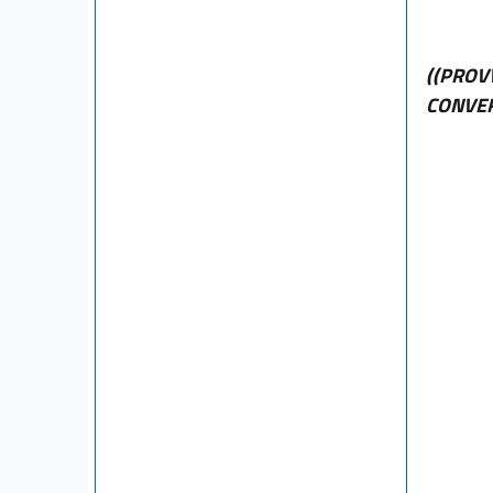
((PROV
CONVER