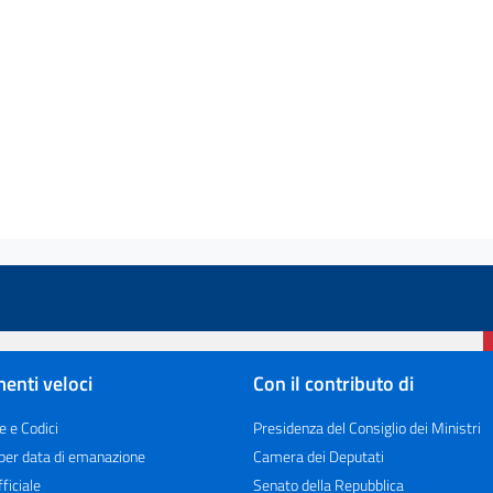
enti veloci
Con il contributo di
e e Codici
Presidenza del Consiglio dei Ministri
 per data di emanazione
Camera dei Deputati
ficiale
Senato della Repubblica