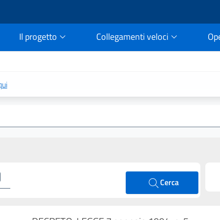
Il progetto
Collegamenti veloci
Op
rtale della legge vigent
qui
Cerca