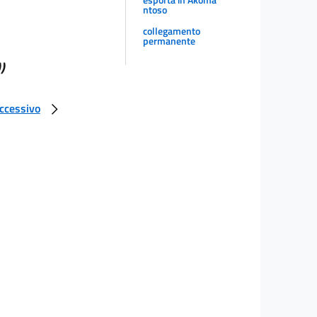
ntoso
collegamento
permanente
))
uccessivo