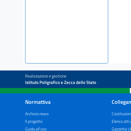
Realizzazione e gestione
Istituto Poligrafico e Zecca dello Stato
Normattiva
Collegam
Archivio news
Costituzion
Il progetto
Elenco atti
Guida all'uso
Gazzetta Uf