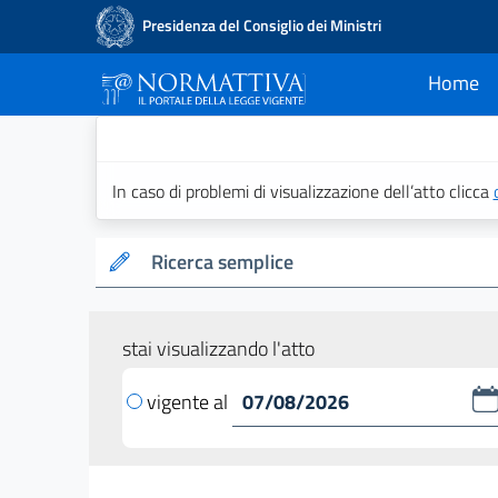
Presidenza del Consiglio dei Ministri
Home
current
Normattiva - Il po
In caso di problemi di visualizzazione dell’atto clicca
Ricerca semplice
stai visualizzando l'atto
vigente al