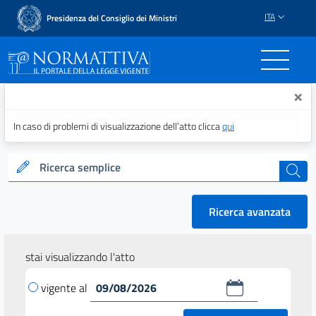
ITA
Presidenza del Consiglio dei Ministri
Normattiva - Il portale del
×
In caso di problemi di visualizzazione dell’atto clicca
qui
Ricerca semplice
cerca
Ricerca avanzata
stai visualizzando l'atto
vigente al