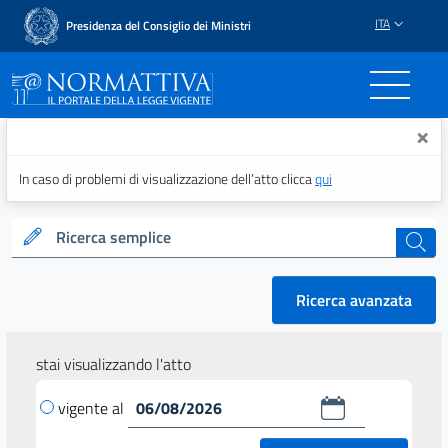
ITA
Presidenza del Consiglio dei Ministri
Normattiva - Il portale del
×
In caso di problemi di visualizzazione dell’atto clicca
qui
Ricerca semplice
cerca
Ricerca avanzata
stai visualizzando l'atto
vigente al