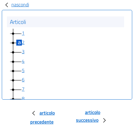
nascondi
Articoli
1
2
3
4
5
6
7
8
articolo
articolo
successivo
precedente