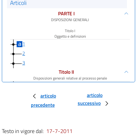
Articoli
PARTE I
DISPOSIZIONI GENERALI
Titolo I
Oggetto e definizioni
1
2
3
Titolo II
Disposizioni generali relative al processo penale
4
5
articolo
articolo
successivo
6
precedente
7
Titolo III
Disposizioni generali relative al processo civile, amministrativo,
Testo in vigore dal:
17-7-2011
contabile e tributario