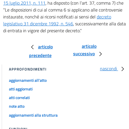
15 luglio 2011, n. 111
, ha disposto (con l'art. 37, comma 7) che
Sezione II
"Le disposizioni di cui al comma 6 si applicano alle controversie
Notificazioni a richiesta dell'ufficio
instaurate, nonché ai ricorsi notificati ai sensi del
decreto
25
legislativo 31 dicembre 1992, n. 546
, successivamente alla data
26
di entrata in vigore del presente decreto."
Sezione III
Notificazioni a richiesta delle parti
articolo
articolo
27
successivo
precedente
Capo III
Notificazioni nel processo civile, amministrativo, contabile e
nascondi
APPROFONDIMENTI
tributario
Sezione I
aggiornamenti all'atto
Norme generali
atti aggiornati
28
atti correlati
29
note atto
Sezione II
aggiornamenti alla struttura
Notificazioni a richiesta dell'ufficio
30
FUNZIONI