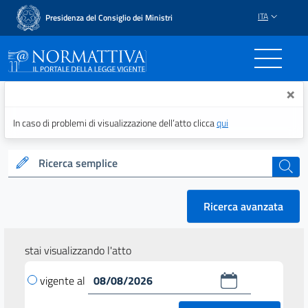
ITA
Presidenza del Consiglio dei Ministri
Normattiva - Il portale del
×
In caso di problemi di visualizzazione dell’atto clicca
qui
Ricerca semplice
cerca
Ricerca avanzata
stai visualizzando l'atto
vigente al