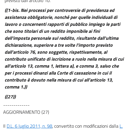
previsto dall'articolo 10.
18
((1-bis. Nei processi per controversie di previdenza ed
18 bis
assistenza obbligatorie, nonché per quelle individuali di
Titolo II
lavoro o concernenti rapporti di pubblico impiego le parti
Spese di spedizione, diritti e indennità di trasferta degli
che sono titolari di un reddito imponibile ai fini
ufficiali giudiziari
dell'imposta personale sul reddito, risultante dall'ultima
Capo I
dichiarazione, superiore a tre volte l'importo previsto
Disposizioni generali
dall'articolo 76, sono soggette, rispettivamente, al
19
contributo unificato di iscrizione a ruolo nella misura di cui
20
all'articolo 13, comma 1, lettera a), e comma 3, salvo che
21
per i processi dinanzi alla Corte di cassazione in cui il
contributo è dovuto nella misura di cui all'articolo 13,
22
comma 1.))
Capo II
((27))
Notificazioni nel processo penale
-------------
Sezione I
AGGIORNAMENTO (27)
Norme generali
23
Il
D.L. 6 luglio 2011, n. 98
, convertito con modificazioni dalla
L.
24