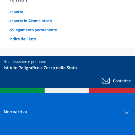
31
Sezione III
esporta
Notificazioni a richiesta delle parti
esporta in Akoma ntoso
32
collegamento permanente
33
indice dell'atto
34
35
Realizzazione e gestione
36
Istituto Poligrafico e Zecca dello Stato
Capo IV
Atti di esecuzione nel processo civile
Contattaci
37
38
Titolo III
Spese di spedizione
Normattiva
39
Titolo IV
Diritto di copia e diritto di certificato