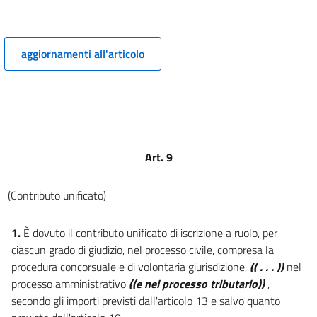
8
8 bis
aggiornamenti all'articolo
PARTE II
VOCI DI SPESA
Titolo I
((Contributo unificato nel processo civile, amministrativo e tributario))
9
10
Art. 9
11
12
(Contributo unificato)
13
1.
È dovuto il contributo unificato di iscrizione a ruolo, per
14
ciascun grado di giudizio, nel processo civile, compresa la
15
procedura concorsuale e di volontaria giurisdizione,
(( . . . ))
nel
16
processo amministrativo
((e nel processo tributario))
,
secondo gli importi previsti dall'articolo 13 e salvo quanto
17